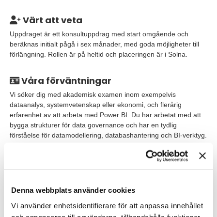
Värt att veta
Uppdraget är ett konsultuppdrag med start omgående och
beräknas initialt pågå i sex månader, med goda möjligheter till
förlängning. Rollen är på heltid och placeringen är i Solna.
Våra förväntningar
Vi söker dig med akademisk examen inom exempelvis
dataanalys, systemvetenskap eller ekonomi, och flerårig
erfarenhet av att arbeta med Power BI. Du har arbetat med att
bygga strukturer för data governance och har en tydlig
förståelse för datamodellering, databashantering och BI-verktyg.
Tidigare chefsroller inom analys, IT eller operations gör att du
har god förmåga att kombinera strategiskt tänk med ett operativt
ledarskap.
För att lyckas i rollen tror vi att du är en person som både tänker
Denna webbplats använder cookies
långsiktigt och har lätt för att få saker att hända här och nu. Du
Vi använder enhetsidentifierare för att anpassa innehållet
har ett naturligt driv och en trygghet i att fatta beslut, även i
föränderliga miljöer. Du har lätt för att samarbeta med olika
och annonserna till användarna, tillhandahålla funktioner