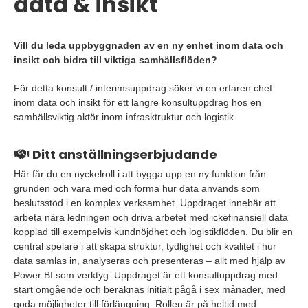
data & insikt
Vill du leda uppbyggnaden av en ny enhet inom data och
insikt och bidra till viktiga samhällsflöden?
För detta konsult / interimsuppdrag söker vi en erfaren chef
inom data och insikt för ett längre konsultuppdrag hos en
samhällsviktig aktör inom infrasktruktur och logistik.
Ditt anställningserbjudande
Här får du en nyckelroll i att bygga upp en ny funktion från
grunden och vara med och forma hur data används som
beslutsstöd i en komplex verksamhet. Uppdraget innebär att
arbeta nära ledningen och driva arbetet med ickefinansiell data
kopplad till exempelvis kundnöjdhet och logistikflöden. Du blir en
central spelare i att skapa struktur, tydlighet och kvalitet i hur
data samlas in, analyseras och presenteras – allt med hjälp av
Power BI som verktyg. Uppdraget är ett konsultuppdrag med
start omgående och beräknas initialt pågå i sex månader, med
goda möjligheter till förlängning. Rollen är på heltid med