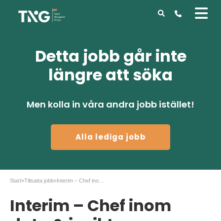
Detta jobb går inte
längre att söka
Men kolla in våra andra jobb istället!
Alla lediga jobb
Start
»
Tillsatta jobb
»
Interim – Chef inom data & insikt
Interim – Chef inom