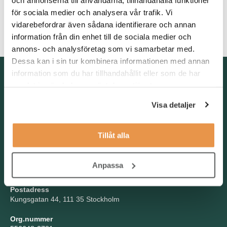
delar av verksamheten och är kommunikativ, tydlig och
för sociala medier och analysera vår trafik. Vi
relationsskapande. Rollen kräver också att du är analytisk och
vidarebefordrar även sådana identifierare och annan
strukturerad, samtidigt som du ser möjligheter i att bygga nytt.
information från din enhet till de sociala medier och
annons- och analysföretag som vi samarbetar med.
Dessa kan i sin tur kombinera informationen med annan
Kontakta oss
information som du har tillhandahållit eller som de har
samlat in när du har använt deras tjänster.
TNG Group AB
info@tng.se
Visa detaljer
Tel: 08-21 92 00
Boka möte
Tillåt alla
Välj dag och tid!
Besöksadress
Anpassa
Kungsgatan 44, Stockholm
Postadress
Kungsgatan 44, 111 35 Stockholm
Org.nummer