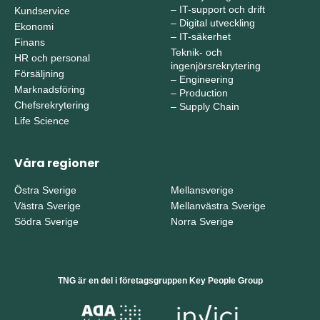
–
IT-support och drift
Kundservice
–
Digital utveckling
Ekonomi
–
IT-säkerhet
Finans
Teknik- och
HR och personal
ingenjörsrekrytering
Försäljning
–
Engineering
Marknadsföring
–
Production
Chefsrekrytering
–
Supply Chain
Life Science
Våra regioner
Östra Sverige
Mellansverige
Västra Sverige
Mellanvästra Sverige
Södra Sverige
Norra Sverige
TNG är en del i företagsgruppen Key People Group