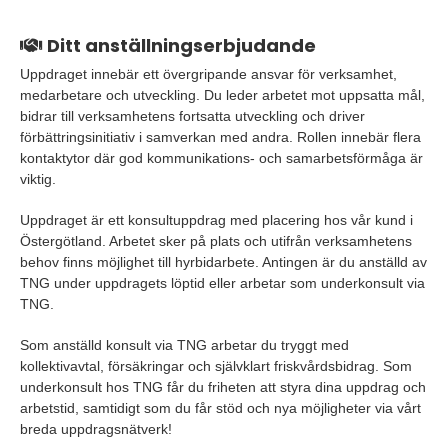
Ditt anställningserbjudande
Uppdraget innebär ett övergripande ansvar för verksamhet,
medarbetare och utveckling. Du leder arbetet mot uppsatta mål,
bidrar till verksamhetens fortsatta utveckling och driver
förbättringsinitiativ i samverkan med andra. Rollen innebär flera
kontaktytor där god kommunikations- och samarbetsförmåga är
viktig.
Uppdraget är ett konsultuppdrag med placering hos vår kund i
Östergötland. Arbetet sker på plats och utifrån verksamhetens
behov finns möjlighet till hyrbidarbete. Antingen är du anställd av
TNG under uppdragets löptid eller arbetar som underkonsult via
TNG.
Som anställd konsult via TNG arbetar du tryggt med
kollektivavtal, försäkringar och självklart friskvårdsbidrag. Som
underkonsult hos TNG får du friheten att styra dina uppdrag och
arbetstid, samtidigt som du får stöd och nya möjligheter via vårt
breda uppdragsnätverk!