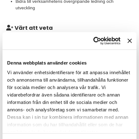
Bidra till verksamhetens övergripande ledning och
utveckling
Värt att veta
Uppdraget är på heltid och planeras pågå under cirka ett år.
Arbetet sker huvudsakligen dagtid och viss flexibilitet finns
utifrån verksamhetens behov.
Denna webbplats använder cookies
Våra förväntningar
Vi använder enhetsidentifierare för att anpassa innehållet
Vi söker dig som har relevant akademisk utbildning eller
och annonserna till användarna, tillhandahålla funktioner
motsvarande erfarenhet. Du har erfarenhet av både strategiskt
för sociala medier och analysera vår trafik. Vi
och operativt arbete inom gatu-och parkverksamhet. Har du
vidarebefordrar även sådana identifierare och annan
dessutom tidigare arbetat inom en politiskt styrd organisation är
det ett stort plus!
information från din enhet till de sociala medier och
annons- och analysföretag som vi samarbetar med.
Du är trygg i ditt ledarskap och van att ta ansvar, fatta beslut och
Dessa kan i sin tur kombinera informationen med annan
driva arbetet framåt. För att lyckas i rollen är du analytisk,
information som du har tillhandahållit eller som de har
kommunikativ och strukturerad. Du har lätt för att skapa
samlat in när du har använt deras tjänster.
förtroende, bygga relationer och samarbeta med olika