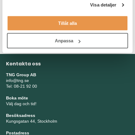
intressenter.
Visa detaljer
Vi värdesätter ett lösningsorienterat förhållningssätt, ett starkt
eget driv och förmågan att snabbt sätta dig in i nya
Tillåt alla
sammanhang.
B-körkort är ett krav.
Anpassa
Kontakta oss
TNG Group AB
info@tng.se
Tel: 08-21 92 00
Boka möte
Välj dag och tid!
Besöksadress
Kungsgatan 44, Stockholm
Postadress