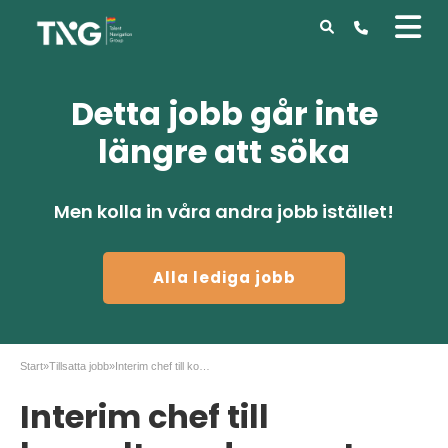
Detta jobb går inte
längre att söka
Men kolla in våra andra jobb istället!
Alla lediga jobb
Start
»
Tillsatta jobb
»
Interim chef till konsultuppdrag gatu- och park
Interim chef till