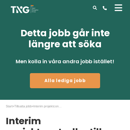
Detta jobb går inte
längre att söka
Men kolla in våra andra jobb istället!
Alla lediga jobb
Start
»
Tillsatta jobb
»
Interim projektcontroller till längre uppdrag
Interim