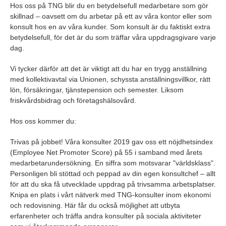
Hos oss på TNG blir du en betydelsefull medarbetare som gör
skillnad – oavsett om du arbetar på ett av våra kontor eller som
konsult hos en av våra kunder. Som konsult är du faktiskt extra
betydelsefull, för det är du som träffar våra uppdragsgivare varje
dag.
Vi tycker därför att det är viktigt att du har en trygg anställning
med kollektivavtal via Unionen, schyssta anställningsvillkor, rätt
lön, försäkringar, tjänstepension och semester. Liksom
friskvårdsbidrag och företagshälsovård.
Hos oss kommer du:
Trivas på jobbet! Våra konsulter 2019 gav oss ett nöjdhetsindex
(Employee Net Promoter Score) på 55 i samband med årets
medarbetarundersökning. En siffra som motsvarar "världsklass".
Personligen bli stöttad och peppad av din egen konsultchef – allt
för att du ska få utvecklade uppdrag på trivsamma arbetsplatser.
Knipa en plats i vårt nätverk med TNG-konsulter inom ekonomi
och redovisning. Här får du också möjlighet att utbyta
erfarenheter och träffa andra konsulter på sociala aktiviteter