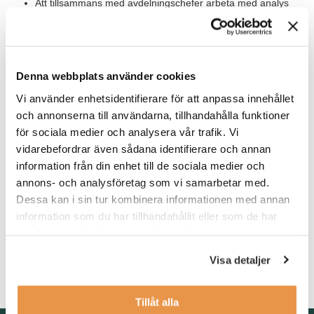
Att tillsammans med avdelningschefer arbeta med analys
och förslag för värdeskapande åtgärder
Värt att veta
Denna webbplats använder cookies
Vår kund är ett globalt företag som är ett av världens ledande i
sin bransch. Man står för innovation, kvalitet, branschledande
Vi använder enhetsidentifierare för att anpassa innehållet
programvaru- och robotteknik som utvecklats internt.
och annonserna till användarna, tillhandahålla funktioner
för sociala medier och analysera vår trafik. Vi
Våra förväntningar
vidarebefordrar även sådana identifierare och annan
information från din enhet till de sociala medier och
Vi söker dig som har en relevant utbildning inom ekonomi samt
annons- och analysföretag som vi samarbetar med.
flerårig erfarenhet av liknande arbetsuppgifter. Vidare har du
Dessa kan i sin tur kombinera informationen med annan
arbetat i affärssystem samt har goda kunskaper i Excel. Då du
kommer att ha både svenska och internationella kontakter är din
information som du har tillhandahållit eller som de har
svenska och engelska god, både i tal och skrift.
samlat in när du har använt deras tjänster.
Som person är du noggrann, strukturerad, kommunikativ och
Visa detaljer
kan arbeta såväl självständigt som i team.
Tillåt alla