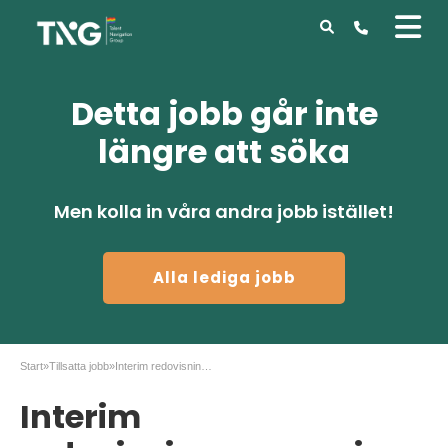
Detta jobb går inte
längre att söka
Men kolla in våra andra jobb istället!
Alla lediga jobb
Start
»
Tillsatta jobb
»
Interim redovisningsansvarig till växande koncern
Interim