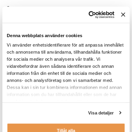
Värt att veta
Du kommer att arbeta självständigt och har ekonomichef på
ägarbolaget som stöd och bollplank.
Denna webbplats använder cookies
Våra förväntningar
Vi använder enhetsidentifierare för att anpassa innehållet
Du har en relevant utbildning och flerårig erfarenhet av
och annonserna till användarna, tillhandahålla funktioner
ovanstående arbetsuppgifter, gärna från ett mindre bolag.
för sociala medier och analysera vår trafik. Vi
Erfarenhet av förbättringsarbete och digitalisering är
vidarebefordrar även sådana identifierare och annan
meriterande.
information från din enhet till de sociala medier och
För att lyckas i rollen är du prestigelös och flexibel i ditt arbete,
annons- och analysföretag som vi samarbetar med.
och gillar kombinationen och variationen som erbjuds i form av
Dessa kan i sin tur kombinera informationen med annan
att växla mellan olika perspektiv, ett entreprenöriellt dotterbolag
information som du har tillhandahållit eller som de har
och en större koncern.
samlat in när du har använt deras tjänster.
Arbetet kommer kräva gott ordningssinne och självständighet.
Visa detaljer
Vidare söker vi en person som är analytisk, nyfiken och som
drivs av att ständigt förbättra.
Tillåt alla