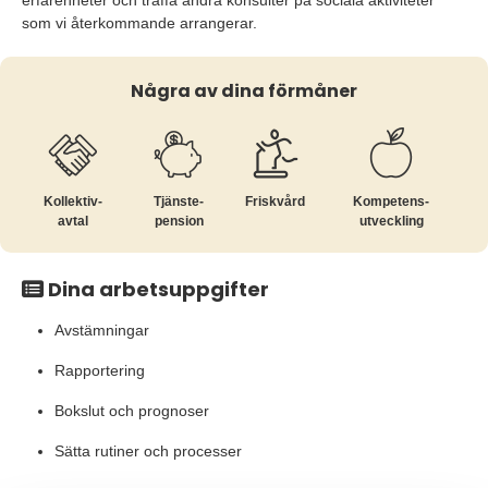
erfarenheter och träffa andra konsulter på sociala aktiviteter
som vi återkommande arrangerar.
Några av dina förmåner
Kollektiv­
Tjänste­
Friskvård
Kompetens­
avtal
pension
utveckling
Dina arbetsuppgifter
Avstämningar
Rapportering
Bokslut och prognoser
Sätta rutiner och processer