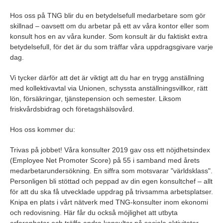
Hos oss på TNG blir du en betydelsefull medarbetare som gör
skillnad – oavsett om du arbetar på ett av våra kontor eller som
konsult hos en av våra kunder. Som konsult är du faktiskt extra
betydelsefull, för det är du som träffar våra uppdragsgivare varje
dag.
Vi tycker därför att det är viktigt att du har en trygg anställning
med kollektivavtal via Unionen, schyssta anställningsvillkor, rätt
lön, försäkringar, tjänstepension och semester. Liksom
friskvårdsbidrag och företagshälsovård.
Hos oss kommer du:
Trivas på jobbet! Våra konsulter 2019 gav oss ett nöjdhetsindex
(Employee Net Promoter Score) på 55 i samband med årets
medarbetarundersökning. En siffra som motsvarar "världsklass".
Personligen bli stöttad och peppad av din egen konsultchef – allt
för att du ska få utvecklade uppdrag på trivsamma arbetsplatser.
Knipa en plats i vårt nätverk med TNG-konsulter inom ekonomi
och redovisning. Här får du också möjlighet att utbyta