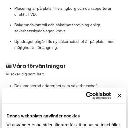
Placering är på plats i Helsingborg och du rapporterar
direkt till VD.
Bakgrundskontroll och säkerhetsprövning enligt
säkerhetsskyddslagen krävs.
Uppdraget pågår tills ny säkerhetschef är på plats, med
möjlighet till förlängning.
Våra förväntningar
Vi söker dig som har:
Dokumenterad erfarenhet som säkerhetschef,
säkerhetsansvarig eller CISO, med vana att leda och
utveckla säkerhetsarbete på både strategisk och operativ
nivå.
Gedigen erfarenhet av systematiskt säkerhetsarbete,
Denna webbplats använder cookies
inklusive informations- och cybersäkerhet, krisledning,
Vi använder enhetsidentifierare för att anpassa innehållet
kontinuitetsplanering och säkerhetsskydd.