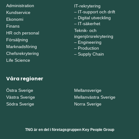
Administration
IT-rekrytering
–
IT-support och drift
Kundservice
–
Digital utveckling
Ekonomi
–
IT-säkerhet
Finans
Teknik- och
HR och personal
ingenjörsrekrytering
Försäljning
–
Engineering
Marknadsföring
–
Production
Chefsrekrytering
–
Supply Chain
Life Science
Våra regioner
Östra Sverige
Mellansverige
Västra Sverige
Mellanvästra Sverige
Södra Sverige
Norra Sverige
TNG är en del i företagsgruppen Key People Group