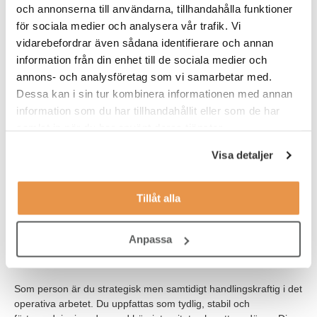
och annonserna till användarna, tillhandahålla funktioner
Erfarenhet från IT-, stadsnäts- eller telekombranschen är
för sociala medier och analysera vår trafik. Vi
meriterande, liksom förmågan att snabbt sätta dig in i nya
vidarebefordrar även sådana identifierare och annan
organisationer och skapa stabilitet under
information från din enhet till de sociala medier och
förändringsperioder.
annons- och analysföretag som vi samarbetar med.
Mycket goda kunskaper om säkerhetsledning och ramverk
Dessa kan i sin tur kombinera informationen med annan
som ISO 27001, ITIL och CIS Controls, samt en god
information som du har tillhandahållit eller som de har
förståelse för relevanta lagar och regelverk såsom
samlat in när du har använt deras tjänster.
säkerhetsskyddslagstiftningen, NIS, LEK och OSL.
Visa detaljer
Du kommunicerar tydligt och professionellt på både
svenska och engelska, i tal och skrift.
Tillåt alla
God administrativ och digital kompetens gärna med vana
av Office 365.
Anpassa
B-körkort är ett krav.
Som person är du strategisk men samtidigt handlingskraftig i det
operativa arbetet. Du uppfattas som tydlig, stabil och