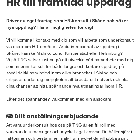
HR till framtida uppdrag
Driver du eget företag som HR-konsult i Skåne och söker
nya uppdrag? Här är möjligheten för dig!
Vi vill komma i kontakt med dig som vill arbeta som underkonsult
via oss inom HR-området! Är du intresserad av uppdrag i
Skåne, kanske Malmö, Lund, Kristianstad eller Helsinborg?
Vi på TNG satsar just nu på att utveckla vårt samarbete med dig
som interim konsult för både längre och kortare uppdrag på
såväl deltid som heltid inom olika branscher i Skåne och
erbjuder därför dig möjligheten att bredda ditt nätverk och öka
dina chanser att hitta spännande nya utmaningar inom HR.
Låter det spännande? Välkommen med din ansökan!
Ditt anställningserbjudande
Att vara underkonsult hos oss på TNG är en fri roll med
varierande utmaningar och mycket eget ansvar. Du håller själv i
taktpinnen och bestämmer själv hur mycket du vill jobba samt