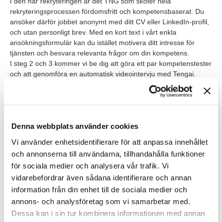
I den här rekryteringen är det TNG som sköter hela
rekryteringsprocessen fördomsfritt och kompetensbaserat. Du
ansöker därför jobbet anonymt med ditt CV eller LinkedIn-profil,
och utan personligt brev. Med en kort text i vårt enkla
ansökningsformulär kan du istället motivera ditt intresse för
tjänsten och besvara relevanta frågor om din kompetens.
I steg 2 och 3 kommer vi be dig att göra ett par kompetenstester
och att genomföra en automatisk videointervju med Tengai.
Tengai är en svensk uppfinning, den första i sitt slag, framtagen
särskilt för fördomsfri rekrytering och är validerad av forskare.
Intervjun med Tengai är en interaktiv upplevelse där Tengai
ställer samma kompetensbaserade frågor till dig och alla andra
Denna webbplats använder cookies
sökanden över video. Dina svar presenteras sedan för ansvarig
rekryterare utan att lägga någon värdering vid utseende, ålder,
Vi använder enhetsidentifierare för att anpassa innehållet
kön, bakgrund, dialekt eller etnicitet. Istället ges du en opartisk
och annonserna till användarna, tillhandahålla funktioner
och rättvis bedömning av din kompetens i förhållande till den
för sociala medier och analysera vår trafik. Vi
lediga tjänsten. Så att din rekryterare sedan kan träffa dig på
vidarebefordrar även sådana identifierare och annan
rätt grunder. Men allt det här berättar vi om inför din intervju.
information från din enhet till de sociala medier och
annons- och analysföretag som vi samarbetar med.
Våra förväntningar
Dessa kan i sin tur kombinera informationen med annan
Vi söker dig som har: