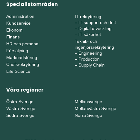
Specialistområden
Administration
IT-rekrytering
–
IT-support och drift
Kundservice
–
Digital utveckling
Ekonomi
–
IT-säkerhet
Finans
Teknik- och
HR och personal
ingenjörsrekrytering
Försäljning
–
Engineering
Marknadsföring
–
Production
Chefsrekrytering
–
Supply Chain
Life Science
Våra regioner
Östra Sverige
Mellansverige
Västra Sverige
Mellanvästra Sverige
Södra Sverige
Norra Sverige