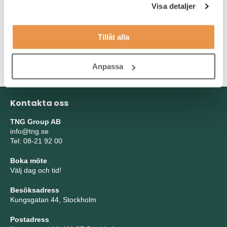
enlighet med projektplaner
Visa detaljer
En kreativ och problemlösande inställning
Tillåt alla
Meriterande om du har erfarenhet från tillverkningsindustri,
grossist eller processindustrin.
Anpassa
Kontakta oss
TNG Group AB
info@tng.se
Tel: 08-21 92 00
Boka möte
Välj dag och tid!
Besöksadress
Kungsgatan 44, Stockholm
Postadress