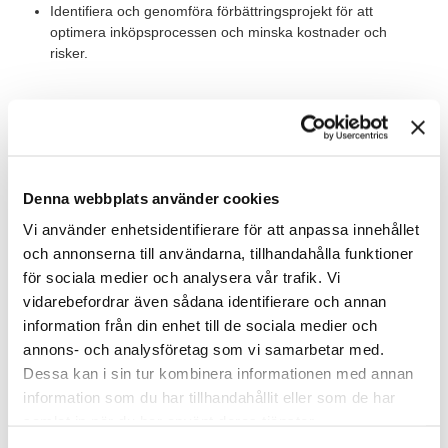
Identifiera och genomföra förbättringsprojekt för att
optimera inköpsprocessen och minska kostnader och
risker.
Värt att veta
Som interimskonsult på TNG kommer du ingå i vårt
konsultnätverk och vi kommer matcha dig med inkommande
förfrågningar.
Denna webbplats använder cookies
Vi använder enhetsidentifierare för att anpassa innehållet
Våra förväntningar
och annonserna till användarna, tillhandahålla funktioner
Vi söker efter personer med följande kvalifikationer och
för sociala medier och analysera vår trafik. Vi
erfarenheter:
vidarebefordrar även sådana identifierare och annan
information från din enhet till de sociala medier och
Minst 5 års erfarenhet av arbete inom områdena strategisk
annons- och analysföretag som vi samarbetar med.
inköp, supply chain eller projektledning inom området.
Dessa kan i sin tur kombinera informationen med annan
Goda kommunikations- och samarbetsfärdigheter
information som du har tillhandahållit eller som de har
samlat in när du har använt deras tjänster.
Erfarenhet av att arbeta i projektteam och leverera resultat i