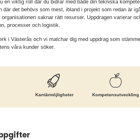
u en viktig roll där du bidrar med både din tekniska kompete
in där det behövs som mest, ibland i projekt som redan är igå
r organisationen saknar rätt resurser. Uppdragen varierar och
n, processer och logistik.
tverk i Västerås och vi matchar dig med uppdrag som stämm
tens våra kunder söker.
Karriär­möjligheter
Kompetens­utveckling
ppgifter