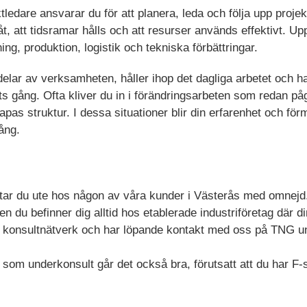
tledare ansvarar du för att planera, leda och följa upp proje
amåt, att tidsramar hålls och att resurser används effektivt. 
ng, produktion, logistik och tekniska förbättringar.
elar av verksamheten, håller ihop det dagliga arbetet och 
ts gång. Ofta kliver du in i förändringsarbeten som redan p
pas struktur. I dessa situationer blir din erfarenhet och för
ång.
ar du ute hos någon av våra kunder i Västerås med omnejd.
 du befinner dig alltid hos etablerade industriföretag där 
rt konsultnätverk och har löpande kontakt med oss på TNG u
 som underkonsult går det också bra, förutsatt att du har F-s