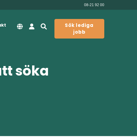
08-21 92 00
akt
Sök lediga
jobb
att söka