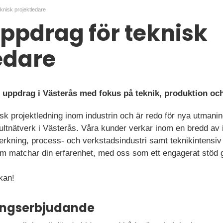
eknisk projektledare
ppdrag för teknisk
edare
ll uppdrag i Västerås med fokus på teknik, produktion oc
sk projektledning inom industrin och är redo för nya utmanin
nsultnätverk i Västerås. Våra kunder verkar inom en bredd av
llverkning, process- och verkstadsindustri samt teknikintensi
om matchar din erfarenhet, med oss som ett engagerat stöd
kan!
ningserbjudande