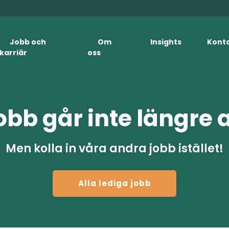
Jobb och
Om
Insights
Kont
karriär
oss
obb går inte längre 
Men kolla in våra andra jobb istället!
Alla lediga jobb