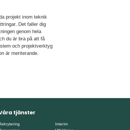
eda projekt inom teknik
tringar. Det faller dig
riktningen genom hela
ch du är bra på att få
ystem och projektverktyg
ion är meriterande.
Våra tjänster
Rekrytering
Interim