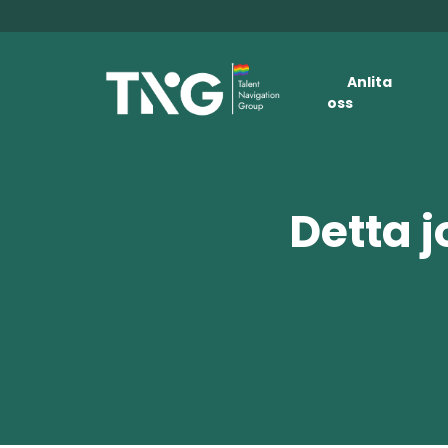
Anlita
oss
Detta j