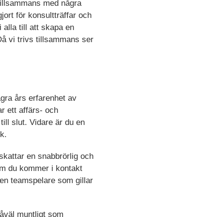
ap tillsammans med några
ort för konsultträffar och
alla till att skapa en
Då vi trivs tillsammans ser
ågra års erfarenhet av
 ett affärs- och
ill slut. Vidare är du en
k.
skattar en snabbrörlig och
som du kommer i kontakt
 en teamspelare som gillar
såväl muntligt som