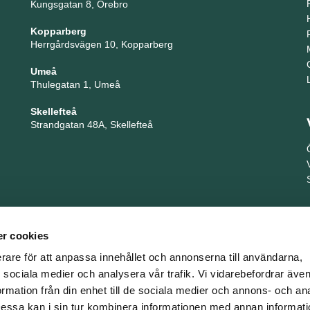
Kungsgatan 8, Örebro
Kopparberg
Herrgårdsvägen 10, Kopparberg
Umeå
Thulegatan 1, Umeå
Skellefteå
Strandgatan 48A, Skellefteå
r cookies
erare för att anpassa innehållet och annonserna till användarna,
ör sociala medier och analysera vår trafik. Vi vidarebefordrar äv
ormation från din enhet till de sociala medier och annons- och an
TNG är en del i företagsgruppen Key People Group
ssa kan i sin tur kombinera informationen med annan informat