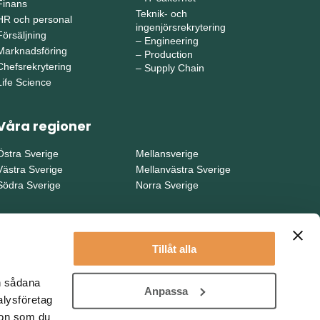
Finans
Teknik- och
HR och personal
ingenjörsrekrytering
Försäljning
–
Engineering
Marknadsföring
–
Production
Chefsrekrytering
–
Supply Chain
Life Science
Våra regioner
Östra Sverige
Mellansverige
Västra Sverige
Mellanvästra Sverige
Södra Sverige
Norra Sverige
Tillåt alla
en sådana
Anpassa
alysföretag
ion som du