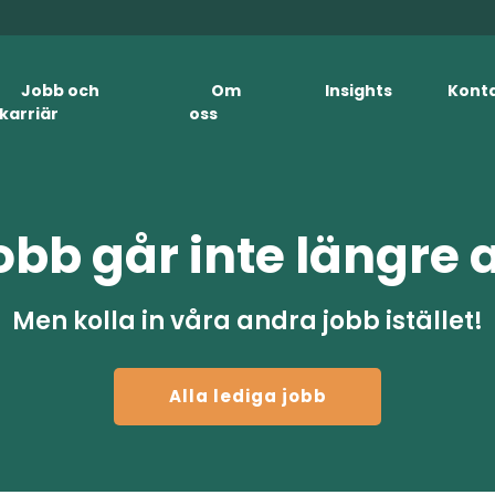
Jobb och
Om
Insights
Kont
karriär
oss
obb går inte längre 
Men kolla in våra andra jobb istället!
Alla lediga jobb