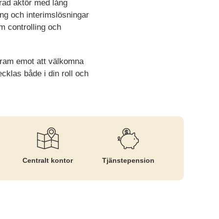
erad aktör med lång
ing och interimslösningar
m controlling och
 fram emot att välkomna
cklas både i din roll och
Centralt kontor
Tjänste­pension