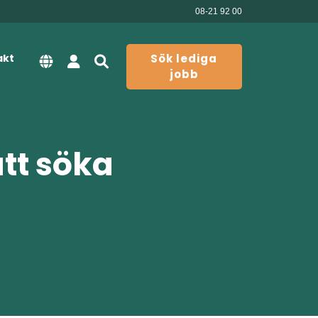
08-21 92 00
akt
Sök lediga
jobb
att söka