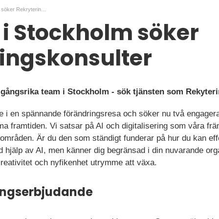
Invici AB i Stockholm söker Rekryteringskonsulter
B i Stockholm söker
ingskonsulter
amgångsrika team i Stockholm - sök tjänsten som Rekyter
ppe i en spännande förändringsresa och söker nu två engager
ma framtiden. Vi satsar på AI och digitalisering som våra f
 områden. Är du den som ständigt funderar på hur du kan eff
 hjälp av AI, men känner dig begränsad i din nuvarande orga
n kreativitet och nyfikenhet utrymme att växa.
ningserbjudande