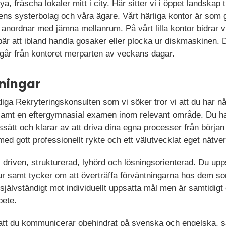
 nya, fräscha lokaler mitt i city. Här sitter vi i öppet landsk
s systerbolag och våra ägare. Vårt härliga kontor är som gj
i anordnar med jämna mellanrum. På vårt lilla kontor bidrar vi 
bär att ibland handla gosaker eller plocka ur diskmaskinen. 
tgår från kontoret merparten av veckans dagar.
ningar
diga Rekryteringskonsulten som vi söker tror vi att du har n
amt en eftergymnasial examen inom relevant område. Du har
gssätt och klarar av att driva dina egna processer från början t
med gott professionellt rykte och ett välutvecklat eget nätver
 driven, strukturerad, lyhörd och lösningsorienterad. Du upp
ltur samt tycker om att överträffa förväntningarna hos dem 
självständigt mot individuellt uppsatta mål men är samtidigt
bete.
gt att du kommunicerar obehindrat på svenska och engelska, 