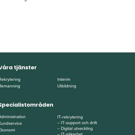
Våra tjänster
Rekrytering
Interim
Bemanning
Utbildning
Specialistområden
Administration
IT-rekrytering
–
IT-support och drift
Kundservice
–
Digital utveckling
Ekonomi
–
IT-säkerhet