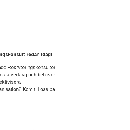
ingskonsult redan idag!
ade Rekryteringskonsulter
rämsta verktyg och behöver
ektivisera
nisation? Kom till oss på