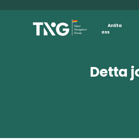
Anlita
oss
Detta j