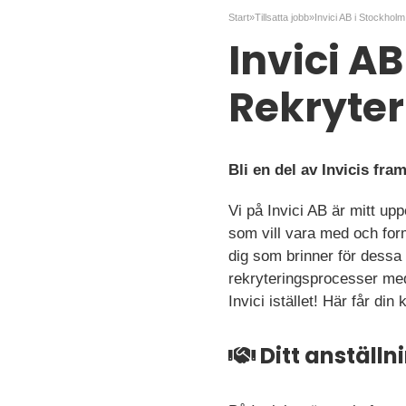
Start
»
Tillsatta jobb
»
Invici A
Rekryter
Bli en del av Invicis fr
Vi på Invici AB är mitt u
som vill vara med och for
dig som brinner för dessa
rekryteringsprocesser med
Invici istället! Här får di
Ditt anställ