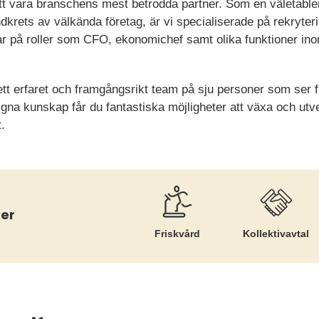
 att vara branschens mest betrodda partner. Som en väletabl
dkrets av välkända företag, är vi specialiserade på rekryter
r på roller som CFO, ekonomichef samt olika funktioner ino
 ett erfaret och framgångsrikt team på sju personer som ser
gna kunskap får du fantastiska möjligheter att växa och utve
.
er
Friskvård
Kollektiv­avtal