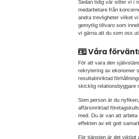
Sedan tidig vår sitter vi i
medarbetare från koncernen
andra trevligheter vilket v
gemytlig tillvaro som inne
vi gärna att du som oss u
Våra förvänt
För att vara den självstän
rekrytering av ekonomer s
resultatinriktad förhållnin
skicklig relationsbyggare 
Som person är du nyfiken,
affärsinriktad företagsku
med. Du är van att arbeta 
effekten av ett gott samar
För tjänsten är det vikti