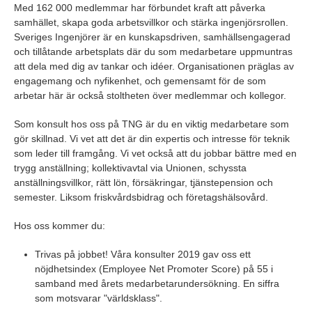
Med 162 000 medlemmar har förbundet kraft att påverka
samhället, skapa goda arbetsvillkor och stärka ingenjörsrollen.
Sveriges Ingenjörer är en kunskapsdriven, samhällsengagerad
och tillåtande arbetsplats där du som medarbetare uppmuntras
att dela med dig av tankar och idéer. Organisationen präglas av
engagemang och nyfikenhet, och gemensamt för de som
arbetar här är också stoltheten över medlemmar och kollegor.
Som konsult hos oss på TNG är du en viktig medarbetare som
gör skillnad. Vi vet att det är din expertis och intresse för teknik
som leder till framgång. Vi vet också att du jobbar bättre med en
trygg anställning; kollektivavtal via Unionen, schyssta
anställningsvillkor, rätt lön, försäkringar, tjänstepension och
semester. Liksom friskvårdsbidrag och företagshälsovård.
Hos oss kommer du:
Trivas på jobbet! Våra konsulter 2019 gav oss ett
nöjdhetsindex (Employee Net Promoter Score) på 55 i
samband med årets medarbetarundersökning. En siffra
som motsvarar "världsklass".