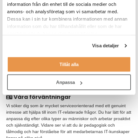
kompetenser då vi söker en konsult som brinner för service och
information från din enhet till de sociala medier och
det personliga mötet.
annons- och analysföretag som vi samarbetar med.
Dessa kan i sin tur kombinera informationen med annan
Värt att veta
information som du har tillhandahållit eller som de har
samlat in när du har använt deras tjänster.
Tjänsten är ett konsultuppdrag på 11 månader som utgår från
nyrenoverade lokaler i Stockholm city. Du kommer jobba i ett
Visa detaljer
sammansvetsat och glatt team där det finns kompetenta
kollegor att bolla arbetsuppgifter och lösningar med. Du arbetar
med frihet under ansvar och förväntas vilja vara med och
Tillåt alla
utveckla verktygen och IT-processerna löpande. Målet är att
uppmuntra medarbetarna till självhjälp genom att vara
förutseende, ta fram manualer och utbilda internt.
Anpassa
Våra förväntningar
Vi söker dig som är mycket serviceorienterad med ett genuint
intresse att hjälpa till inom IT-relaterade frågor. Du har lätt för att
anpassa dig efter olika typer av människor och arbetar proaktivt
och självständigt. Vidare ser vi att du är pedagogisk och
tålmodig och har förståelse för att medarbetarnas IT-kunskaper