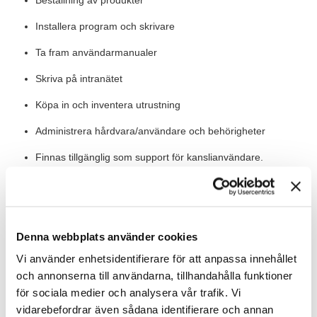
Beställning av produkter
Installera program och skrivare
Ta fram användarmanualer
Skriva på intranätet
Köpa in och inventera utrustning
Administrera hårdvara/användare och behörigheter
Finnas tillgänglig som support för kanslianvändare.
Ha kontakt med externa leverantörer
Lära upp nya medarbetare i relevanta IT-verktyg och
miljöer.
Denna webbplats använder cookies
Delta i förvaltningsmöten med drift- och supportleverantör
Vi använder enhetsidentifierare för att anpassa innehållet
samt ansvara för interna IT-möten
och annonserna till användarna, tillhandahålla funktioner
för sociala medier och analysera vår trafik. Vi
Vi lägger även stor vikt vid dina personliga egenskaper och
vidarebefordrar även sådana identifierare och annan