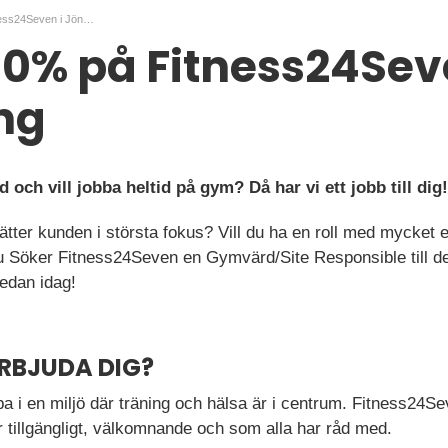
Jobba 100% på Fitness24Seven i Jönköping
0% på Fitness24Sev
ng
 och vill jobba heltid på gym? Då har vi ett jobb till dig!
 sätter kunden i största fokus? Vill du ha en roll med mycket 
 Söker Fitness24Seven en Gymvärd/Site Responsible till d
edan idag!
ERBJUDA DIG?
ba i en miljö där träning och hälsa är i centrum. Fitness24Se
 tillgängligt, välkomnande och som alla har råd med.