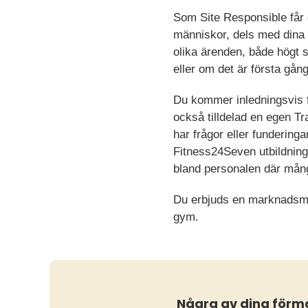
Som Site Responsible får 
människor, dels med din
olika ärenden, både högt 
eller om det är första gån
Du kommer inledningsvis få
också tilldelad en egen Tr
har frågor eller funderinga
Fitness24Seven utbildnin
bland personalen där många
Du erbjuds en marknadsmäs
gym.
Några av dina förm