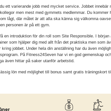
du ett varierande jobb med mycket service. Jobbet innebär
a kollegor men mest med gymmets medlemmar. Du kommer
som lågt, där målet är att alla ska känna sig välkomna oavse
gen personen är på ett gym.
 en introduktion för din roll som Site Responsible. I början 
ainer som hjälper dig med allt från det praktiska men som äv
r kring jobbet. Under hela din anställning har du även möjligh
gsprogram. På Fitness24Seven har vi en god gemenskap oc
 även hittar på saker utanför arbetstid.
sig lön med möjlighet till bonus samt gratis träningskort ti
åner