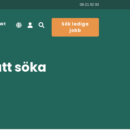
08-21 92 00
akt
Sök lediga
jobb
att söka