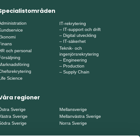
Specialistområden
Administration
IT-rekrytering
–
IT-support och drift
Kundservice
–
Digital utveckling
Ekonomi
–
IT-säkerhet
Finans
Teknik- och
HR och personal
ingenjörsrekrytering
Försäljning
–
Engineering
Marknadsföring
–
Production
Chefsrekrytering
–
Supply Chain
Life Science
Våra regioner
Östra Sverige
Mellansverige
Västra Sverige
Mellanvästra Sverige
Södra Sverige
Norra Sverige