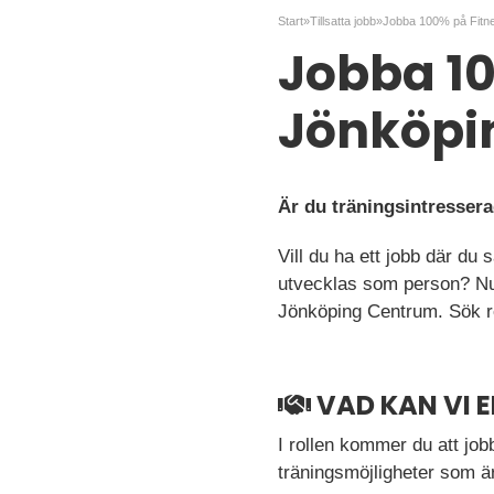
Start
»
Tillsatta jobb
»
Jobba 10
Jönköpi
Är du träningsintresserad
Vill du ha ett jobb där du
utvecklas som person? Nu
Jönköping Centrum. Sök r
VAD KAN VI 
I rollen kommer du att job
träningsmöjligheter som är