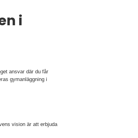
en i
eget ansvar där du får
eras gymanläggning i
vens vision är att erbjuda