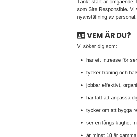
Tänkt start är omgående. D
som Site Responsible. Vi v
nyanställning av personal.
VEM ÄR DU?
Vi söker dig som:
har ett intresse för se
tycker träning och häl
jobbar effektivt, organ
har lätt att anpassa di
tycker om att bygga 
ser en långsiktighet 
är minst 18 år gamma