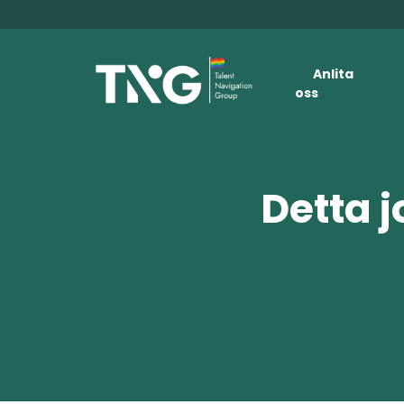
Anlita
oss
Detta j