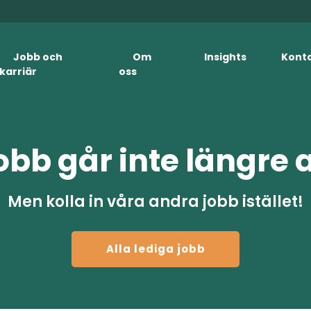
Jobb och
Om
Insights
Kont
karriär
oss
obb går inte längre 
Men kolla in våra andra jobb istället!
Alla lediga jobb