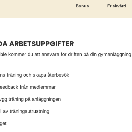
Bonus
Friskvård
DA ARBETSUPPGIFTER
ible kommer du att ansvara för driften på din gymanläggning
s träning och skapa återbesök
feedback från medlemmar
ygg träning på anläggningen
ll av träningsutrustning
get