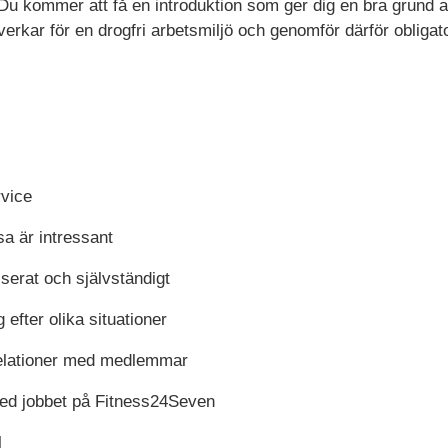
u kommer att få en introduktion som ger dig en bra grund at
erkar för en drogfri arbetsmiljö och genomför därför obligato
rvice
sa är intressant
iserat och självständigt
g efter olika situationer
relationer med medlemmar
med jobbet på Fitness24Seven
l