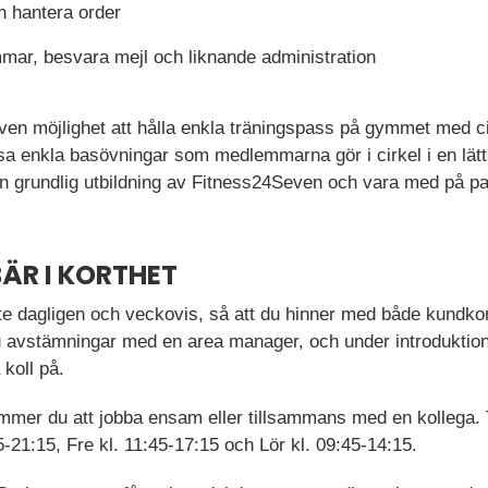
h hantera order
mar, besvara mejl och liknande administration
 även möjlighet att hålla enkla träningspass på gymmet med 
a enkla basövningar som medlemmarna gör i cirkel i en lä
 grundlig utbildning av Fitness24Seven och vara med på pas
ÄR I KORTHET
ete dagligen och veckovis, så att du hinner med både kundkon
 du avstämningar med en area manager, och under introduktion
koll på.
mer du att jobba ensam eller tillsammans med en kollega. 
-21:15, Fre kl. 11:45-17:15 och Lör kl. 09:45-14:15.