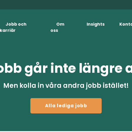
Jobb och
Om
Insights
Kont
karriär
oss
obb går inte längre 
Men kolla in våra andra jobb istället!
Alla lediga jobb