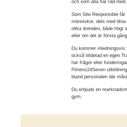
och som alla har råd med.
Som Site Responsible får 
människor, dels med din
olika ärenden, både högt 
eller om det är första gån
Du kommer inledningsvis få
också tilldelad en egen Tr
har frågor eller funderinga
Fitness24Seven utbildnin
bland personalen där många
Du erbjuds en marknadsmäs
gym.