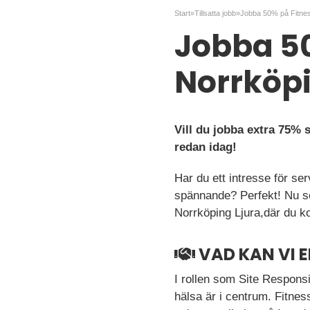
Start
»
Tillsatta jobb
»
Jobba 50
Norrköpi
Vill du jobba extra 75%
redan idag!
Har du ett intresse för se
spännande? Perfekt! Nu s
Norrköping Ljura,där du 
VAD KAN VI 
I rollen som Site Responsi
hälsa är i centrum. Fitnes