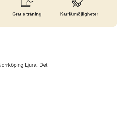
Gratis träning
Karriär­möjligheter
orrköping Ljura. Det