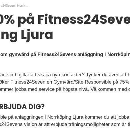
Jobba 50% på Fitness24Seven i Norrköping Ljura
% på Fitness24Seve
ng Ljura
 som gymvärd på Fitness24Sevens anläggning i Norrköpin
rvice och gillar att skapa nya kontakter? Tycker du även att 
öker Fitness24Seven en Gymvärd/Site Responsible på 75% ti
kommer jobba med service på högsta nivå. Välkommen med 
ERBJUDA DIG?
ble på anläggningen i Norrköping Ljura kommer du att jobba i
s24Sevens vision är att erbjuda träningsmöjligheter som är t