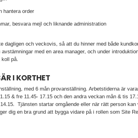
h hantera order
mar, besvara mejl och liknande administration
ete dagligen och veckovis, så att du hinner med både kundkon
 du avstämningar med en area manager, och under introduktion
koll på.
ÄR I KORTHET
eanställning, med 6 mån provanställning. Arbetstiderna är va
1.15 & fre 11.45- 17.15 och den andra veckan mån & tis 17.
-14.15. Tjänsten startar omgående eller när rätt person ka
 ger dig en bra grund att bygga vidare på i rollen som Site R