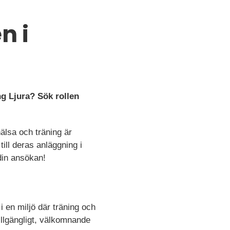
n i
g Ljura? Sök rollen
hälsa och träning är
ll deras anläggning i
din ansökan!
 en miljö där träning och
illgängligt, välkomnande