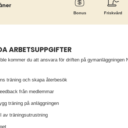
åner
Bonus
Friskvård
DA ARBETSUPPGIFTER
ible kommer du att ansvara för driften på gymanläggningen N
s träning och skapa återbesök
feedback från medlemmar
ygg träning på anläggningen
ll av träningsutrustning
get