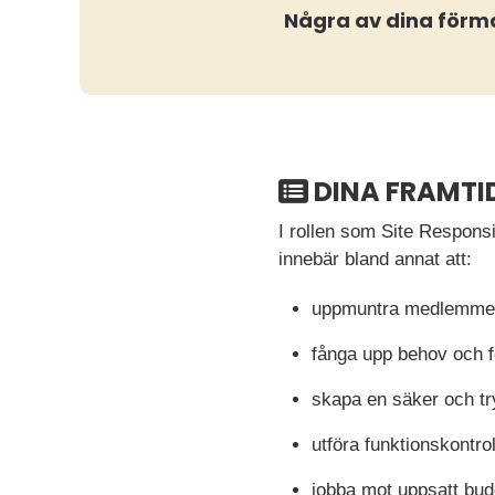
Några av dina förm
DINA FRAMTI
I rollen som Site Respons
innebär bland annat att:
uppmuntra medlemmen
fånga upp behov och 
skapa en säker och tr
utföra funktionskontro
jobba mot uppsatt bud