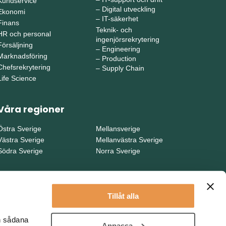
Kundservice
–
Digital utveckling
Ekonomi
–
IT-säkerhet
Finans
Teknik- och
HR och personal
ingenjörsrekrytering
Försäljning
–
Engineering
Marknadsföring
–
Production
Chefsrekrytering
–
Supply Chain
Life Science
Våra regioner
Östra Sverige
Mellansverige
Västra Sverige
Mellanvästra Sverige
Södra Sverige
Norra Sverige
Tillåt alla
en sådana
Anpassa