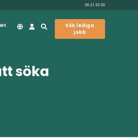
08-21 92 00
akt
Sök lediga
jobb
att söka