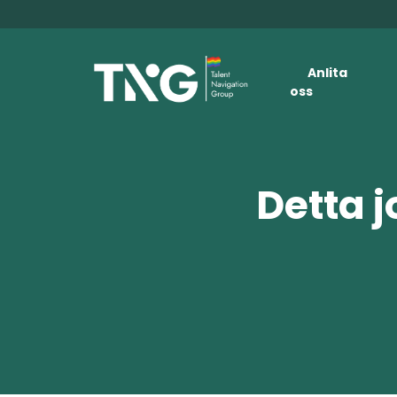
Anlita
oss
Detta j