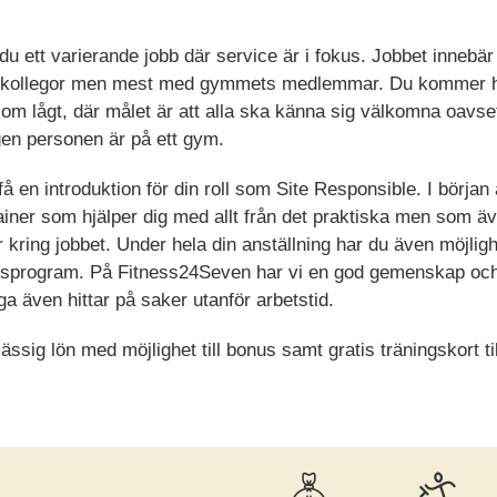
du ett varierande jobb där service är i fokus. Jobbet inneb
a kollegor men mest med gymmets medlemmar. Du kommer
som lågt, där målet är att alla ska känna sig välkomna oavse
gen personen är på ett gym.
 en introduktion för din roll som Site Responsible. I början 
ainer som hjälper dig med allt från det praktiska men som äv
r kring jobbet. Under hela din anställning har du även möjligh
gsprogram. På Fitness24Seven har vi en god gemenskap oc
 även hittar på saker utanför arbetstid.
sig lön med möjlighet till bonus samt gratis träningskort ti