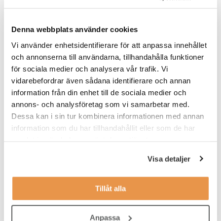
ROLLEN INNEBÄR I KORTHET
Denna webbplats använder cookies
Under dina arbetspass kommer du att jobba ensam eller
Vi använder enhetsidentifierare för att anpassa innehållet
tillsammans med en kollega. Tjänsten är på deltid 50% med
och annonserna till användarna, tillhandahålla funktioner
arbetstider måndag-torsdag 15.45-20.15 med 2 timmars flex i
för sociala medier och analysera vår trafik. Vi
veckan. Tjänsten startar så snart rätt kan vara på plats. Du
vidarebefordrar även sådana identifierare och annan
kommer att få en introduktion som ger dig en bra grund att
bygga vidare på i rollen som gymvärd.
information från din enhet till de sociala medier och
annons- och analysföretag som vi samarbetar med.
Dessa kan i sin tur kombinera informationen med annan
VEM ÄR DU?
information som du har tillhandahållit eller som de har
Vi söker dig som:
samlat in när du har använt deras tjänster.
har ett intresse för service
Visa detaljer
tycker träning och hälsa är intressant
Tillåt alla
jobbar effektivt, organiserat och självständigt
har lätt att anpassa dig efter olika situationer
Anpassa