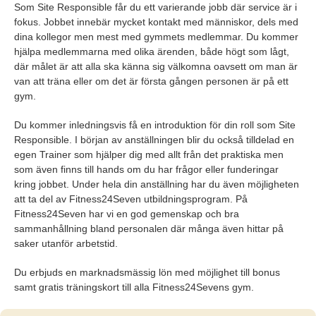
Som Site Responsible får du ett varierande jobb där service är i
fokus. Jobbet innebär mycket kontakt med människor, dels med
dina kollegor men mest med gymmets medlemmar. Du kommer
hjälpa medlemmarna med olika ärenden, både högt som lågt,
där målet är att alla ska känna sig välkomna oavsett om man är
van att träna eller om det är första gången personen är på ett
gym.
Du kommer inledningsvis få en introduktion för din roll som Site
Responsible. I början av anställningen blir du också tilldelad en
egen Trainer som hjälper dig med allt från det praktiska men
som även finns till hands om du har frågor eller funderingar
kring jobbet. Under hela din anställning har du även möjligheten
att ta del av Fitness24Seven utbildningsprogram. På
Fitness24Seven har vi en god gemenskap och bra
sammanhållning bland personalen där många även hittar på
saker utanför arbetstid.
Du erbjuds en marknadsmässig lön med möjlighet till bonus
samt gratis träningskort till alla Fitness24Sevens gym.