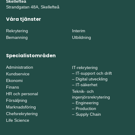
Skellefteå
Strandgatan 48A, Skellefteå
Våra tjänster
Rekrytering
Interim
Bemanning
Utbildning
Specialistområden
Administration
IT-rekrytering
–
IT-support och drift
Kundservice
–
Digital utveckling
Ekonomi
–
IT-säkerhet
Finans
Teknik- och
HR och personal
ingenjörsrekrytering
Försäljning
–
Engineering
Marknadsföring
–
Production
Chefsrekrytering
–
Supply Chain
Life Science