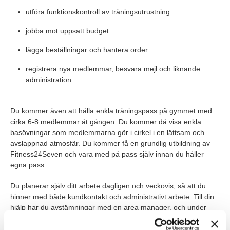
utföra funktionskontroll av träningsutrustning
jobba mot uppsatt budget
lägga beställningar och hantera order
registrera nya medlemmar, besvara mejl och liknande
administration
Du kommer även att hålla enkla träningspass på gymmet med
cirka 6-8 medlemmar åt gången. Du kommer då visa enkla
basövningar som medlemmarna gör i cirkel i en lättsam och
avslappnad atmosfär. Du kommer få en grundlig utbildning av
Fitness24Seven och vara med på pass själv innan du håller
egna pass.
Du planerar själv ditt arbete dagligen och veckovis, så att du
hinner med både kundkontakt och administrativt arbete. Till din
hjälp har du avstämningar med en area manager, och under
introduktionen tar du del av vilka rutiner som du behöver ha koll
på.