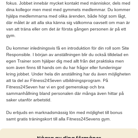
fokus. Jobbet innebär mycket kontakt med människor, dels med
dina kollegor men mest med gymmets medlemmar. Du kommer
hjälpa medlemmarna med olika ärenden, både högt som lågt,
där målet är att alla ska känna sig välkomna oavsett om man är
van att träna eller om det är första gången personen är på ett
gym.
Du kommer inledningsvis få en introduktion för din roll som Site
Responsible. I början av anställningen blir du också tilldelad en
egen Trainer som hjälper dig med allt från det praktiska men
som även finns till hands om du har frågor eller funderingar
kring jobbet. Under hela din anställning har du även möjligheten
att ta del av Fitness24Seven utbildningsprogram. På
Fitness24Seven har vi en god gemenskap och bra
sammanhållning bland personalen där många även hittar på
saker utanför arbetstid.
Du erbjuds en marknadsmässig lön med möjlighet till bonus
samt gratis träningskort till alla Fitness24Sevens gym.