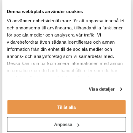
15.45 - 20.15 måndag till torsdag. På tisdagar och torsdagar
Denna webbplats använder cookies
kommer du hålla i Small Group Workout och då börjar du 14.45.
Tjänsten startar omgående eller när rätt person kan vara på
Vi använder enhetsidentifierare för att anpassa innehållet
plats. Du kommer att få en introduktion som ger dig en bra
och annonserna till användarna, tillhandahålla funktioner
grund att bygga vidare på i rollen som Site Responsible.
för sociala medier och analysera vår trafik. Vi
vidarebefordrar även sådana identifierare och annan
information från din enhet till de sociala medier och
annons- och analysföretag som vi samarbetar med.
VEM ÄR DU?
Dessa kan i sin tur kombinera informationen med annan
Vi söker dig som:
information som du har tillhandahållit eller som de har
samlat in när du har använt deras tjänster.
har ett intresse för service
Visa detaljer
tycker träning och hälsa är intressant
jobbar effektivt, organiserat och självständigt
Tillåt alla
har lätt att anpassa dig efter olika situationer
tycker om att bygga relationer med medlemmar
Anpassa