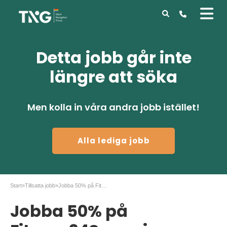
Detta jobb går inte
längre att söka
Men kolla in våra andra jobb istället!
Alla lediga jobb
Start
»
Tillsatta jobb
»
Jobba 50% på Fitness24Seven i Vårberg
Jobba 50% på