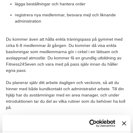
lägga beställningar och hantera order
registrera nya medlemmar, besvara mejl och liknande
administration
Du kommer även att hålla enkla träningspass på gymmet med
cirka 6-8 medlemmar åt gången. Du kommer då visa enkla
basövningar som medlemmarna gör i cirkel i en lättsam och
avslappnad atmosfär. Du kommer få en grundlig utbildning av
Fitness24Seven och vara med på pass själv innan du håller
egna pass.
Du planerar själv ditt arbete dagligen och veckovis, så att du
hinner med både kundkontakt och administrativt arbete. Till din
hjälp har du avstämningar med en area manager, och under
introduktionen tar du del av vilka rutiner som du behöver ha koll
på.
ROLLEN INNEBÄR I KORTHET
Tjänsten är en halvtidställning där du kommer jobba mellan