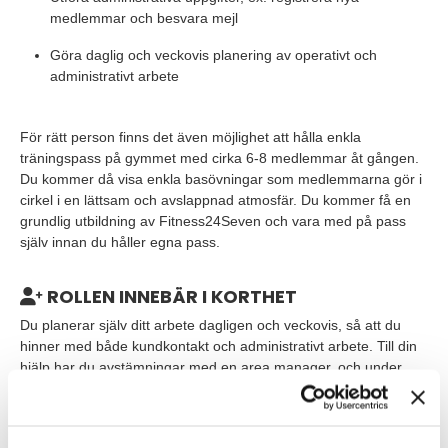
medlemmar och besvara mejl
Göra daglig och veckovis planering av operativt och
administrativt arbete
För rätt person finns det även möjlighet att hålla enkla
träningspass på gymmet med cirka 6-8 medlemmar åt gången.
Du kommer då visa enkla basövningar som medlemmarna gör i
cirkel i en lättsam och avslappnad atmosfär. Du kommer få en
grundlig utbildning av Fitness24Seven och vara med på pass
själv innan du håller egna pass.
ROLLEN INNEBÄR I KORTHET
Du planerar själv ditt arbete dagligen och veckovis, så att du
hinner med både kundkontakt och administrativt arbete. Till din
hjälp har du avstämningar med en area manager, och under
introduktionen tar du del av vilka rutiner som du behöver ha koll
på.