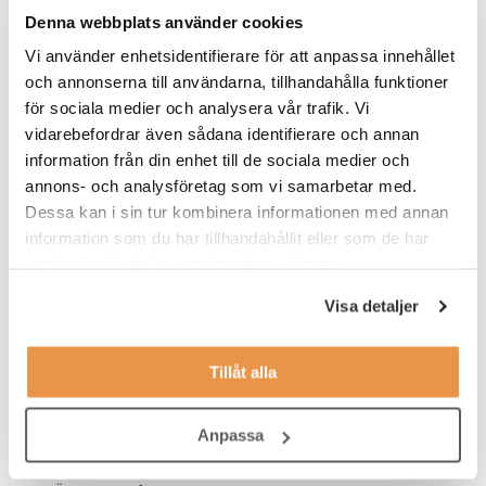
Under dina arbetspass kommer du att jobba ensam på din
Denna webbplats använder cookies
gymanläggning i Varberg Centrum. Tjänsten är på deltid 50%
med arbetstider måndag till torsdag kl. 15:30 - 20:15 Tänkt start
Vi använder enhetsidentifierare för att anpassa innehållet
är senast 23 augusti. Du kommer att få en introduktion som ger
och annonserna till användarna, tillhandahålla funktioner
dig en bra grund att bygga vidare på i rollen som Site
för sociala medier och analysera vår trafik. Vi
Responsible.
vidarebefordrar även sådana identifierare och annan
information från din enhet till de sociala medier och
VEM ÄR DU?
annons- och analysföretag som vi samarbetar med.
Vi söker dig som:
Dessa kan i sin tur kombinera informationen med annan
information som du har tillhandahållit eller som de har
Har ett intresse för service
samlat in när du har använt deras tjänster.
Tycker träning och hälsa är intressant
Visa detaljer
Jobbar effektivt, organiserat och självständigt
Har lätt att anpassa dig efter olika situationer
Tillåt alla
Tycker om att bygga relationer med medlemmar
Anpassa
Ser en långsiktighet med jobbet på Fitness24Seven