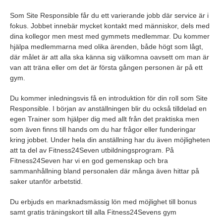
Som Site Responsible får du ett varierande jobb där service är i
fokus. Jobbet innebär mycket kontakt med människor, dels med
dina kollegor men mest med gymmets medlemmar. Du kommer
hjälpa medlemmarna med olika ärenden, både högt som lågt,
där målet är att alla ska känna sig välkomna oavsett om man är
van att träna eller om det är första gången personen är på ett
gym.
Du kommer inledningsvis få en introduktion för din roll som Site
Responsible. I början av anställningen blir du också tilldelad en
egen Trainer som hjälper dig med allt från det praktiska men
som även finns till hands om du har frågor eller funderingar
kring jobbet. Under hela din anställning har du även möjligheten
att ta del av Fitness24Seven utbildningsprogram. På
Fitness24Seven har vi en god gemenskap och bra
sammanhållning bland personalen där många även hittar på
saker utanför arbetstid.
Du erbjuds en marknadsmässig lön med möjlighet till bonus
samt gratis träningskort till alla Fitness24Sevens gym