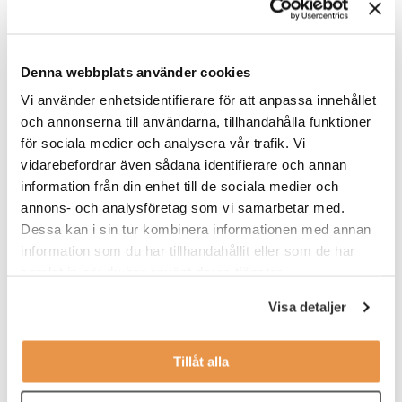
Under dina arbetspass kommer du att jobba ensam eller
tillsammans på din gymanläggning i Landskrona. Tänkt start är
Denna webbplats använder cookies
3/1 2022. Du kommer att få en introduktion som ger dig en bra
grund att bygga vidare på i rollen som gymvärd.
Vi använder enhetsidentifierare för att anpassa innehållet
och annonserna till användarna, tillhandahålla funktioner
Tjänsten är deltid på 40% med schemalagda arbetstider på
för sociala medier och analysera vår trafik. Vi
ett rullande 2 veckorsschema. Ena veckan jobbar man mån-
vidarebefordrar även sådana identifierare och annan
tis 16.15 - 21.15 samt ons-tors 18.15 - 21.15.
Andra veckan
är arbetstiderna ons-tors 18.15 - 21.15 samt fre 11.45 - 17.15
information från din enhet till de sociala medier och
och lör 09.45 - 14.15.
annons- och analysföretag som vi samarbetar med.
Dessa kan i sin tur kombinera informationen med annan
VEM ÄR DU?
information som du har tillhandahållit eller som de har
samlat in när du har använt deras tjänster.
Vi söker dig som:
Visa detaljer
har ett intresse för service
tycker träning och hälsa är intressant
Tillåt alla
jobbar effektivt, organiserat och självständigt