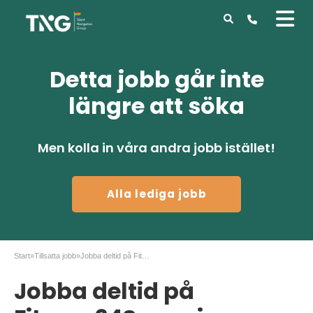
Detta jobb går inte
längre att söka
Men kolla in våra andra jobb istället!
Alla lediga jobb
Start
»
Tillsatta jobb
»
Jobba deltid på Fitness24Seven i Landskrona!
Jobba deltid på