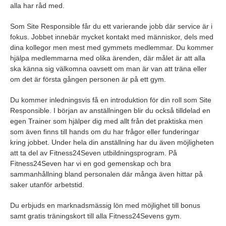
alla har råd med.
Som Site Responsible får du ett varierande jobb där service är i
fokus. Jobbet innebär mycket kontakt med människor, dels med
dina kollegor men mest med gymmets medlemmar. Du kommer
hjälpa medlemmarna med olika ärenden, där målet är att alla
ska känna sig välkomna oavsett om man är van att träna eller
om det är första gången personen är på ett gym.
Du kommer inledningsvis få en introduktion för din roll som Site
Responsible. I början av anställningen blir du också tilldelad en
egen Trainer som hjälper dig med allt från det praktiska men
som även finns till hands om du har frågor eller funderingar
kring jobbet. Under hela din anställning har du även möjligheten
att ta del av Fitness24Seven utbildningsprogram. På
Fitness24Seven har vi en god gemenskap och bra
sammanhållning bland personalen där många även hittar på
saker utanför arbetstid.
Du erbjuds en marknadsmässig lön med möjlighet till bonus
samt gratis träningskort till alla Fitness24Sevens gym.