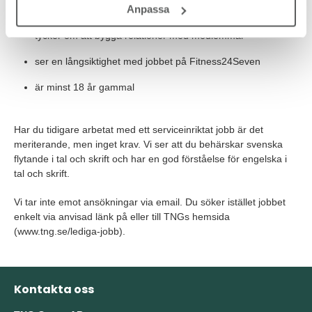
Anpassa
har lätt att anpassa dig efter olika situationer
tycker om att bygga relationer med medlemmar
ser en långsiktighet med jobbet på Fitness24Seven
är minst 18 år gammal
Har du tidigare arbetat med ett serviceinriktat jobb är det
meriterande, men inget krav. Vi ser att du behärskar svenska
flytande i tal och skrift och har en god förståelse för engelska i
tal och skrift.
Vi tar inte emot ansökningar via email. Du söker istället jobbet
enkelt via anvisad länk på eller till TNGs hemsida
(www.tng.se/lediga-jobb).
Kontakta oss