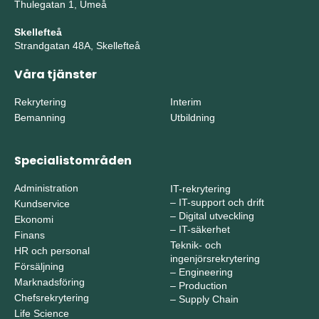
Thulegatan 1, Umeå
Skellefteå
Strandgatan 48A, Skellefteå
Våra tjänster
Rekrytering
Interim
Bemanning
Utbildning
Specialistområden
Administration
IT-rekrytering
–
IT-support och drift
Kundservice
–
Digital utveckling
Ekonomi
–
IT-säkerhet
Finans
Teknik- och
HR och personal
ingenjörsrekrytering
Försäljning
–
Engineering
Marknadsföring
–
Production
Chefsrekrytering
–
Supply Chain
Life Science