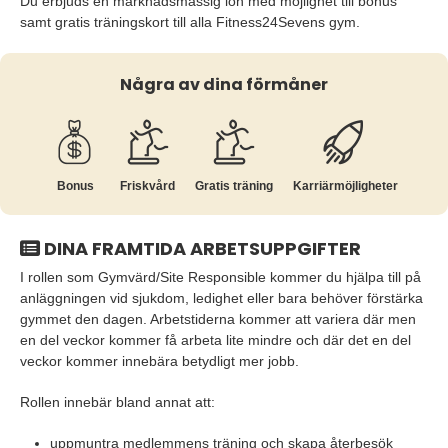
Du erbjuds en marknadsmässig lön med möjlighet till bonus
samt gratis träningskort till alla Fitness24Sevens gym.
Några av dina förmåner
Bonus
Friskvård
Gratis träning
Karriär­möjligheter
DINA FRAMTIDA ARBETSUPPGIFTER
I rollen som Gymvärd/Site Responsible kommer du hjälpa till på
anläggningen vid sjukdom, ledighet eller bara behöver förstärka
gymmet den dagen. Arbetstiderna kommer att variera där men
en del veckor kommer få arbeta lite mindre och där det en del
veckor kommer innebära betydligt mer jobb.
Rollen innebär bland annat att:
uppmuntra medlemmens träning och skapa återbesök