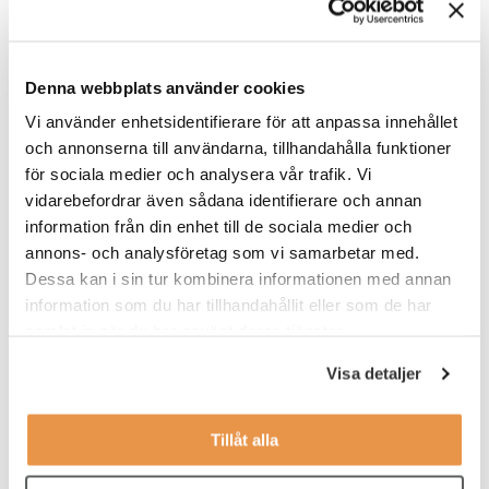
ROLLEN INNEBÄR I KORTHET
Tjänsten är en timanställning med stationär plats på
anläggningen vid Kviberg i Göteborg. Du kommer att få en
Denna webbplats använder cookies
introduktion som ger dig en bra grund att bygga vidare på i
rollen som Site Responsible. Du förväntas kunna arbeta cirka
Vi använder enhetsidentifierare för att anpassa innehållet
två pass per vecka, i snitt 4-5h per pass, men det kan komma
och annonserna till användarna, tillhandahålla funktioner
att erbjudas på fler och färre arbetspass under veckor och
för sociala medier och analysera vår trafik. Vi
perioder.
vidarebefordrar även sådana identifierare och annan
Vi verkar för en drogfri arbetsmiljö och genomför därför
information från din enhet till de sociala medier och
obligatoriskt drogtest vid nyanställning av personal.
annons- och analysföretag som vi samarbetar med.
Dessa kan i sin tur kombinera informationen med annan
VEM ÄR DU?
information som du har tillhandahållit eller som de har
samlat in när du har använt deras tjänster.
Vi söker dig som:
Visa detaljer
har ett intresse för service
tycker träning och hälsa är intressant
Tillåt alla
jobbar effektivt, organiserat och självständigt