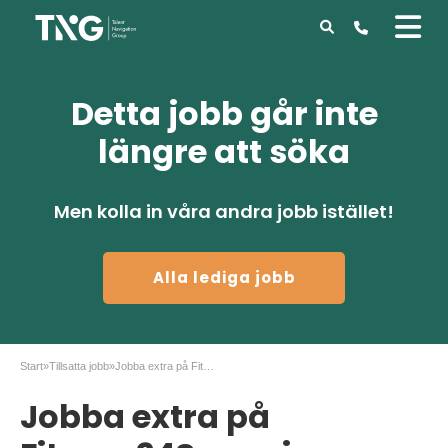
Detta jobb går inte
längre att söka
Men kolla in våra andra jobb istället!
Alla lediga jobb
Start
»
Tillsatta jobb
»
Jobba extra på Fitness24Seven i Göteborg!
Jobba extra på