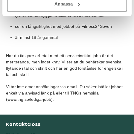
Anpassa
har lätt att anpassa dig efter olika situationer
tycker om att bygga relationer med medlemmar
ser en långsiktighet med jobbet på Fitness24Seven
är minst 18 år gammal
Har du tidigare arbetat med ett serviceinriktat jobb är det
meriterande, men inget krav. Vi ser att du behärskar svenska
flytande i tal och skrift och har en god förståelse för engelska i
tal och skrift.
Vi tar inte emot ansökningar via email. Du söker istället jobbet
enkelt via anvisad länk på eller till TNGs hemsida
(www.tng.se/lediga-jobb).
Kontakta oss