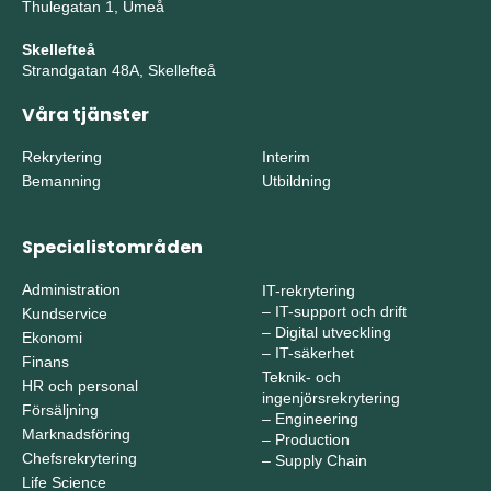
Thulegatan 1, Umeå
Skellefteå
Strandgatan 48A, Skellefteå
Våra tjänster
Rekrytering
Interim
Bemanning
Utbildning
Specialistområden
Administration
IT-rekrytering
–
IT-support och drift
Kundservice
–
Digital utveckling
Ekonomi
–
IT-säkerhet
Finans
Teknik- och
HR och personal
ingenjörsrekrytering
Försäljning
–
Engineering
Marknadsföring
–
Production
Chefsrekrytering
–
Supply Chain
Life Science