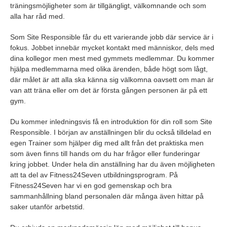
träningsmöjligheter som är tillgängligt, välkomnande och som
alla har råd med.
Som Site Responsible får du ett varierande jobb där service är i
fokus. Jobbet innebär mycket kontakt med människor, dels med
dina kollegor men mest med gymmets medlemmar. Du kommer
hjälpa medlemmarna med olika ärenden, både högt som lågt,
där målet är att alla ska känna sig välkomna oavsett om man är
van att träna eller om det är första gången personen är på ett
gym.
Du kommer inledningsvis få en introduktion för din roll som Site
Responsible. I början av anställningen blir du också tilldelad en
egen Trainer som hjälper dig med allt från det praktiska men
som även finns till hands om du har frågor eller funderingar
kring jobbet. Under hela din anställning har du även möjligheten
att ta del av Fitness24Seven utbildningsprogram. På
Fitness24Seven har vi en god gemenskap och bra
sammanhållning bland personalen där många även hittar på
saker utanför arbetstid.