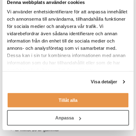
Denna webbplats använder cookies
veckan i snitt vanligen mellan måndag-torsdag 16-20. På
Vi använder enhetsidentifierare för att anpassa innehållet
sommaren går arbetstiden upp på 50%, dvs 20 timmar i veckan.
Du kommer att få en introduktion som ger dig en bra grund att
och annonserna till användarna, tillhandahålla funktioner
bygga vidare på i rollen som Site Responsible.
för sociala medier och analysera vår trafik. Vi
vidarebefordrar även sådana identifierare och annan
VEM ÄR DU?
information från din enhet till de sociala medier och
annons- och analysföretag som vi samarbetar med.
Vi söker dig som:
Dessa kan i sin tur kombinera informationen med annan
har ett intresse för service
information som du har tillhandahållit eller som de har
samlat in när du har använt deras tjänster.
tycker träning och hälsa är intressant
Visa detaljer
jobbar effektivt, organiserat och självständigt
har lätt att anpassa dig efter olika situationer
Tillåt alla
tycker om att bygga relationer med medlemmar
Anpassa
ser en långsiktighet med jobbet på Fitness24Seven
är minst 18 år gammal