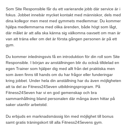
Som Site Responsible får du ett varierande jobb där service är i
fokus. Jobbet innebär mycket kontakt med människor, dels med
dina kollegor men mest med gymmets medlemmar. Du kommer
hjälpa medlemmarna med olika ärenden, både högt som lågt,
där målet är att alla ska känna sig välkomna oavsett om man är
van att träna eller om det är första gången personen är på ett
gym.
Du kommer inledningsvis få en introduktion för din roll som Site
Responsible. I början av anställningen blir du också tilldelad en
egen Trainer som hjälper dig med allt från det praktiska men
som även finns till hands om du har frågor eller funderingar
kring jobbet. Under hela din anställning har du även möjligheten
att ta del av Fitness24Seven utbildningsprogram. På
Fitness24Seven har vi en god gemenskap och bra
sammanhållning bland personalen där många även hittar på
saker utanför arbetstid.
Du erbjuds en marknadsmässig lön med möjlighet till bonus
samt gratis träningskort till alla Fitness24Sevens gym.