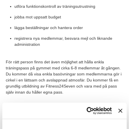
utföra funktionskontroll av träningsutrustning
jobba mot uppsatt budget
lägga beställningar och hantera order
registrera nya medlemmar, besvara mejl och liknande
administration
För rätt person finns det även möjlighet att hålla enkla
träningspass på gymmet med cirka 6-8 medlemmar åt gången.
Du kommer då visa enkla basövningar som medlemmarna gör i
cirkel i en lättsam och avslappnad atmosfär. Du kommer få en
grundlig utbildning av Fitness24Seven och vara med på pass
själv innan du håller egna pass.
ROLLEN INNEBÄR I KORTHET
Schemat för nästa vecka sätts varje fredag så att du har
möjlighet att planera veckan som kommer. Tjänsten är en
behovsanställning där du jobbar cirka 1-2 fyratimmarspass i