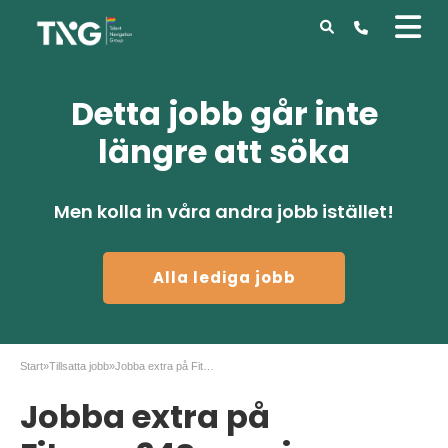
Detta jobb går inte
längre att söka
Men kolla in våra andra jobb istället!
Alla lediga jobb
Start
»
Tillsatta jobb
»
Jobba extra på Fitness24Seven i Stockholm
Jobba extra på