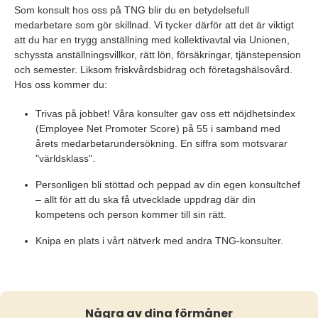
Som konsult hos oss på TNG blir du en betydelsefull
medarbetare som gör skillnad. Vi tycker därför att det är viktigt
att du har en trygg anställning med kollektivavtal via Unionen,
schyssta anställningsvillkor, rätt lön, försäkringar, tjänstepension
och semester. Liksom friskvårdsbidrag och företagshälsovård.
Hos oss kommer du:
Trivas på jobbet! Våra konsulter gav oss ett nöjdhetsindex
(Employee Net Promoter Score) på 55 i samband med
årets medarbetarundersökning. En siffra som motsvarar
"världsklass".
Personligen bli stöttad och peppad av din egen konsultchef
– allt för att du ska få utvecklade uppdrag där din
kompetens och person kommer till sin rätt.
Knipa en plats i vårt nätverk med andra TNG-konsulter.
Några av dina förmåner