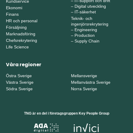
–
IT-support och drift
Kundservice
–
Digital utveckling
Ekonomi
–
IT-säkerhet
Finans
Teknik- och
HR och personal
ingenjörsrekrytering
Försäljning
–
Engineering
Marknadsföring
–
Production
Chefsrekrytering
–
Supply Chain
Life Science
Våra regioner
Östra Sverige
Mellansverige
Västra Sverige
Mellanvästra Sverige
Södra Sverige
Norra Sverige
TNG är en del i företagsgruppen Key People Group