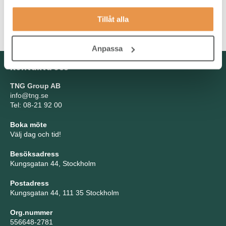
lösningarna för kunderna och har en förmåga att ligga steget
före innan problemen uppstår. Du talar och skriver flytande
Tillåt alla
svenska och engelska.
Anpassa
Kontakta oss
TNG Group AB
info@tng.se
Tel: 08-21 92 00
Boka möte
Välj dag och tid!
Besöksadress
Kungsgatan 44, Stockholm
Postadress
Kungsgatan 44, 111 35 Stockholm
Org.nummer
556648-2781