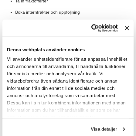
Ta in fraktofferter
Boka internfrakter och uppföljning
Värt att veta
Denna webbplats använder cookies
Du utgår från kontoret i norra Stockholm och jobbar i fina lokaler
Vi använder enhetsidentifierare för att anpassa innehållet
tillsammans med 5 andra kollegor. Du inleder med att vara
och annonserna till användarna, tillhandahålla funktioner
anställd som konsult på TNG där planen är att på sikt gå över i
för sociala medier och analysera vår trafik. Vi
en anställning på företaget.
vidarebefordrar även sådana identifierare och annan
information från din enhet till de sociala medier och
Våra förväntningar
annons- och analysföretag som vi samarbetar med.
För att lyckas i rollen ser vi att du har mycket goda kunskaper i
Dessa kan i sin tur kombinera informationen med annan
Excel då mycket av det logistiska arbetet görs i olika
information som du har tillhandahållit eller som de har
Exceldokument. Du är van att jobba i olika system och har lätt
samlat in när du har använt deras tjänster.
för att lära dig nya rutiner och program.
Visa detaljer
Som person är du lyhörd och flexibel för att hitta de bästa