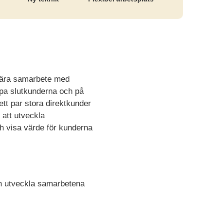
nära samarbete med
jälpa slutkunderna och på
tt par stora direktkunder
 att utveckla
ch visa värde för kunderna
ch utveckla samarbetena