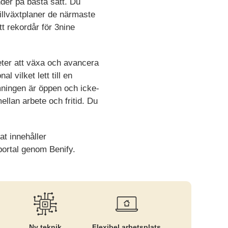
nder på bästa sätt. Du
tillväxtplaner de närmaste
t rekordår för 3nine
heter att växa och avancera
 vilket lett till en
ämningen är öppen och icke-
ellan arbete och fritid. Du
t innehåller
ortal genom Benify.
Ny teknik
Flexibel arbetsplats