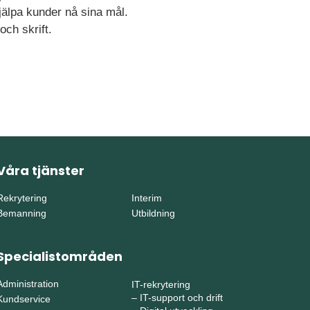
jälpa kunder nå sina mål.
och skrift.
Våra tjänster
Rekrytering
Interim
Bemanning
Utbildning
Specialistområden
Administration
IT-rekrytering
–
IT-support och drift
Kundservice