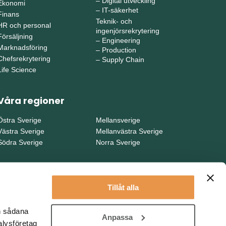
–
Digital utveckling
Ekonomi
–
IT-säkerhet
Finans
Teknik- och
HR och personal
ingenjörsrekrytering
Försäljning
–
Engineering
Marknadsföring
–
Production
Chefsrekrytering
–
Supply Chain
Life Science
Våra regioner
Östra Sverige
Mellansverige
Västra Sverige
Mellanvästra Sverige
Södra Sverige
Norra Sverige
Tillåt alla
en sådana
Anpassa
alysföretag