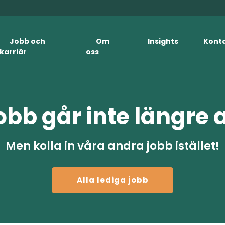
Jobb och
Om
Insights
Kont
karriär
oss
obb går inte längre 
Men kolla in våra andra jobb istället!
Alla lediga jobb