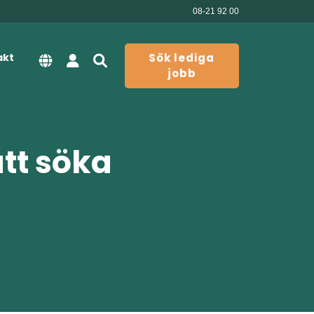
08-21 92 00
akt
Sök lediga
jobb
att söka