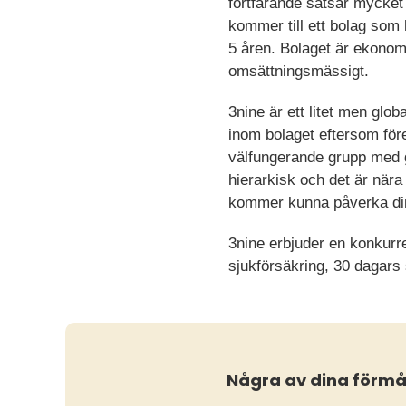
fortfarande satsar mycket 
kommer till ett bolag som 
5 åren. Bolaget är ekonom
omsättningsmässigt.
3nine är ett litet men glo
inom bolaget eftersom föret
välfungerande grupp med go
hierarkisk och det är nära 
kommer kunna påverka din
3nine erbjuder en konkurr
sjukförsäkring, 30 dagar
Några av dina förm