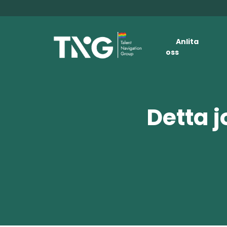
Anlita
oss
Detta j