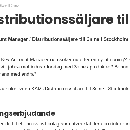
jare till 3nine
tributionssäljare til
nt Manager / Distributionssäljare till 3nine i Stockholm 
 Key Account Manager och söker nu efter en ny utmaning? H
 vill jobba mot industriföretag med 3nines produkter? Brinner
mmans med andra?
! Nu söker vi en KAM /Distributörssäljare till 3nine i Stock
ningserbjudande
u till ett innovativt bolag som utvecklat flera produkter i