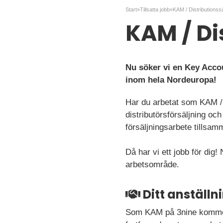
Start
»
Tillsatta jobb
»
KAM / Distributionssäl
KAM / Dis
Nu söker vi en Key Accou
inom hela Nordeuropa!
Har du arbetat som KAM /
distributörsförsäljning och
försäljningsarbete tillsa
Då har vi ett jobb för dig
arbetsområde.
Ditt anställ
Som KAM på 3nine kommer d