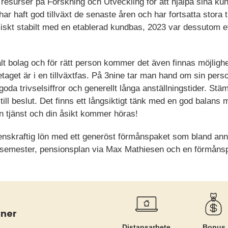
resurser på Forskning och Utveckling för att hjälpa sina ku
har haft god tillväxt de senaste åren och har fortsatta stora 
iskt stabilt med en etablerad kundbas, 2023 var dessutom et
balt bolag och för rätt person kommer det även finnas möjlig
aget är i en tillväxtfas. På 3nine tar man hand om sin personal
da trivselsiffror och generellt långa anställningstider. St
till beslut. Det finns ett långsiktigt tänk med en god balans m
 tjänst och din åsikt kommer höras!
enskraftig lön med ett generöst förmånspaket som bland anna
s semester, pensionsplan via Max Mathiesen och en förmånsp
åner
Distansarbete
Bonus