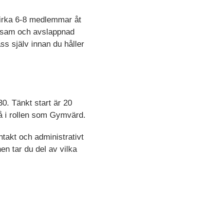
cirka 6-8 medlemmar åt
ttsam och avslappnad
s själv innan du håller
30. Tänkt start är 20
på i rollen som Gymvärd.
takt och administrativt
en tar du del av vilka