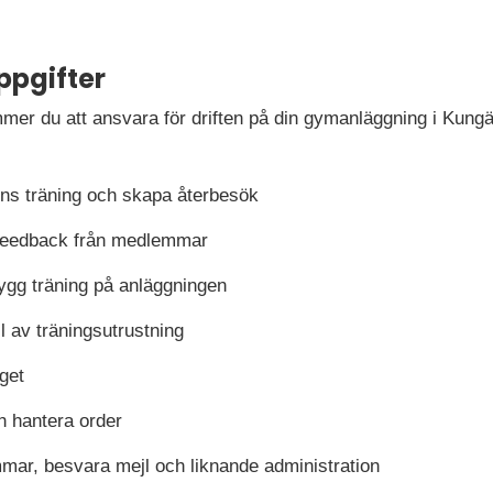
ppgifter
er du att ansvara för driften på din gymanläggning i Kungä
s träning och skapa återbesök
feedback från medlemmar
ygg träning på anläggningen
ll av träningsutrustning
get
h hantera order
mar, besvara mejl och liknande administration