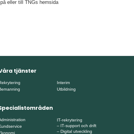
 på eller till TNGs hemsida
Våra tjänster
Rekrytering
Interim
Bemanning
Utbildning
Specialistområden
Administration
IT-rekrytering
–
IT-support och drift
Kundservice
–
Digital utveckling
Ekonomi