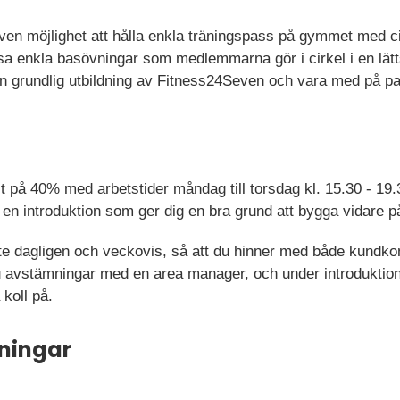
 även möjlighet att hålla enkla träningspass på gymmet med 
a enkla basövningar som medlemmarna gör i cirkel i en lä
 grundlig utbildning av Fitness24Seven och vara med på pas
st på 40% med arbetstider måndag till torsdag kl. 15.30 - 19.
 en introduktion som ger dig en bra grund att bygga vidare 
ete dagligen och veckovis, så att du hinner med både kundkon
 du avstämningar med en area manager, och under introduktion
koll på.
ningar