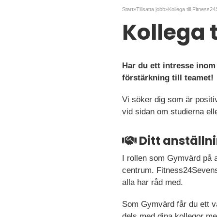
Start
»
Tillsatta jobb
»
Kollega till Fitness2
Kollega 
Har du ett intresse inom
förstärkning till teamet!
Vi söker dig som är positi
vid sidan om studierna el
Ditt anställ
I rollen som Gymvärd på an
centrum. Fitness24Sevens 
alla har råd med.
Som Gymvärd får du ett va
dels med dina kollegor 