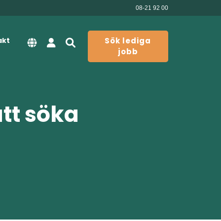
08-21 92 00
akt
Sök lediga
jobb
att söka