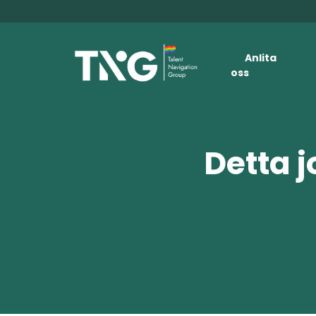
Anlita
oss
Detta j