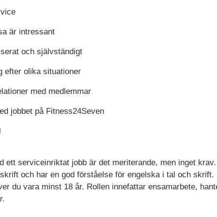
rvice
sa är intressant
iserat och självständigt
g efter olika situationer
relationer med medlemmar
med jobbet på Fitness24Seven
l
d ett serviceinriktat jobb är det meriterande, men inget krav.
skrift och har en god förståelse för engelska i tal och skrift.
ver du vara minst 18 år. Rollen innefattar ensamarbete, han
r.