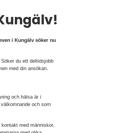
 Kungälv!
Seven i Kungälv söker nu
 Söker du ett deltidsjobb
mmen med din ansökan.
ning och hälsa är i
gt, välkomnande och som
t kontakt med människor,
emmarna med olika