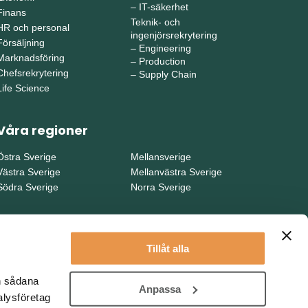
–
IT-säkerhet
Finans
Teknik- och
HR och personal
ingenjörsrekrytering
Försäljning
–
Engineering
Marknadsföring
–
Production
Chefsrekrytering
–
Supply Chain
Life Science
Våra regioner
Östra Sverige
Mellansverige
Västra Sverige
Mellanvästra Sverige
Södra Sverige
Norra Sverige
Tillåt alla
en sådana
Anpassa
alysföretag