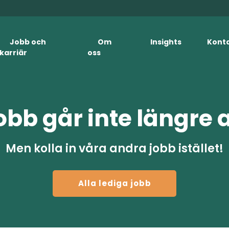
Jobb och
Om
Insights
Kont
karriär
oss
obb går inte längre 
Men kolla in våra andra jobb istället!
Alla lediga jobb