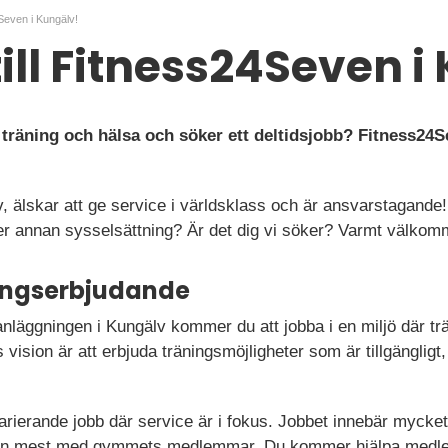
4Seven i Kungälv!
till Fitness24Seven i
 träning och hälsa och söker ett deltidsjobb? Fitness24
v, älskar att ge service i världsklass och är ansvarstagande!
ler annan sysselsättning? Är det dig vi söker? Varmt välko
ningserbjudande
läggningen i Kungälv kommer du att jobba i en miljö där trä
vision är att erbjuda träningsmöjligheter som är tillgängli
rierande jobb där service är i fokus. Jobbet innebär mycke
men mest med gymmets medlemmar. Du kommer hjälpa medl