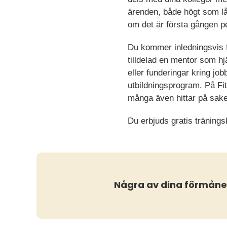
ärenden, både högt som låg
om det är första gången p
Du kommer inledningsvis få
tilldelad en mentor som hj
eller funderingar kring jo
utbildningsprogram. På F
många även hittar på saker
Du erbjuds gratis träning
Några av dina förmåne