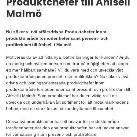
Produktchefer till Ahlsell
Malmö
Nu söker vi två affärsdrivna Produktchefer inom
produktområde förnödenheter samt present- och
profilreklam till Ahlsell i Malmö!
Motiveras du av att hitta nya, bättre lösningar för kunden? Är du
en modig och nyfiken person som tror på möjligheten att skapa
ett mer hållbart samhälle? Vill du vara med och utveckla vårt
produktområde inom present- och profilreklam? Nu söker vi två
drivna och lösningsorienterade produktchefer inom
produktområde förnödenheter samt present- och profilreklam till
Ahlsell i Malmö. Som produktchef har du en viktig roll i att
utveckla och underhålla vårt sortiment för att möta marknadens
behov, med ett stark fokus på kundnytta och lönsamhet.
Dessa två produktchefer har ett ansvar för produktområde
förnödenheter där den ena produktchefen har ett utökat ansvar
för vår satsning inom present- och profilreklam!