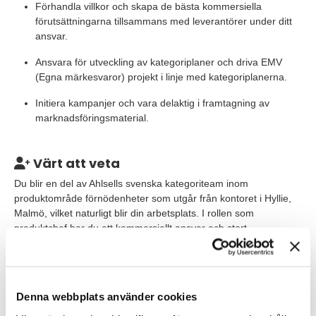
Förhandla villkor och skapa de bästa kommersiella
förutsättningarna tillsammans med leverantörer under ditt
ansvar.
Ansvara för utveckling av kategoriplaner och driva EMV
(Egna märkesvaror) projekt i linje med kategoriplanerna.
Initiera kampanjer och vara delaktig i framtagning av
marknadsföringsmaterial.
Värt att veta
Du blir en del av Ahlsells svenska kategoriteam inom
produktområde förnödenheter som utgår från kontoret i Hyllie,
Malmö, vilket naturligt blir din arbetsplats.
I rollen som
produktchef har du ett kommersiellt ansvar och stort
handlingsutrymme, samtidigt som det finns stöd från
medlemmarna i det nordiska kategoriteamet. Tjänsten är på
heltid och representation och resor är periodvis förekommande.
Du rapporterar till teamets Kategorichef.
Denna webbplats använder cookies