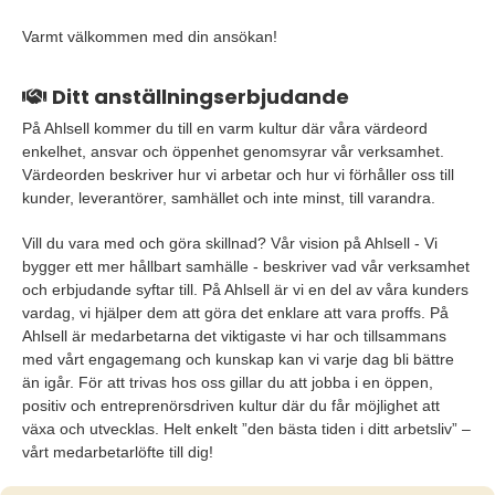
Varmt välkommen med din ansökan!
Ditt anställningserbjudande
På Ahlsell kommer du till en varm kultur där våra värdeord
enkelhet, ansvar och öppenhet genomsyrar vår verksamhet.
Värdeorden beskriver hur vi arbetar och hur vi förhåller oss till
kunder, leverantörer, samhället och inte minst, till varandra.
Vill du vara med och göra skillnad? Vår vision på Ahlsell - Vi
bygger ett mer hållbart samhälle - beskriver vad vår verksamhet
och erbjudande syftar till. På Ahlsell är vi en del av våra kunders
vardag, vi hjälper dem att göra det enklare att vara proffs. På
Ahlsell är medarbetarna det viktigaste vi har och tillsammans
med vårt engagemang och kunskap kan vi varje dag bli bättre
än igår. För att trivas hos oss gillar du att jobba i en öppen,
positiv och entreprenörsdriven kultur där du får möjlighet att
växa och utvecklas. Helt enkelt ”den bästa tiden i ditt arbetsliv” –
vårt medarbetarlöfte till dig!