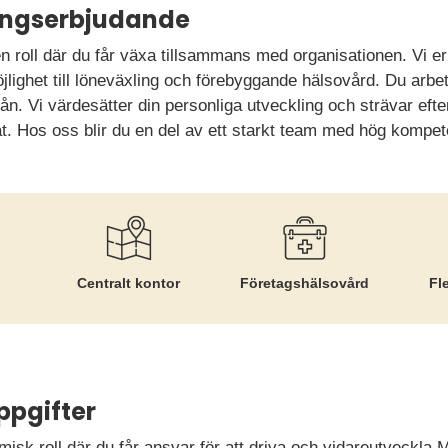
ningserbjudande
n roll där du får växa tillsammans med organisationen. Vi er
jlighet till löneväxling och förebyggande hälsovård. Du arbet
n. Vi värdesätter din personliga utveckling och strävar efter 
t. Hos oss blir du en del av ett starkt team med hög komp
Centralt kontor
Företags­hälsovård
Fl
ppgifter
misk roll där du får ansvar för att driva och vidareutveckl