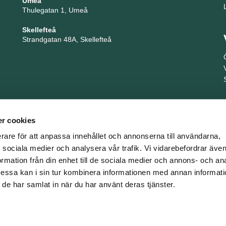
Umeå
Thulegatan 1, Umeå
Skellefteå
Strandgatan 48A, Skellefteå
r cookies
erare för att anpassa innehållet och annonserna till användarna,
ör sociala medier och analysera vår trafik. Vi vidarebefordrar äv
ormation från din enhet till de sociala medier och annons- och an
TNG är en del i företagsgruppen Key People Group
ssa kan i sin tur kombinera informationen med annan informat
om de har samlat in när du har använt deras tjänster.