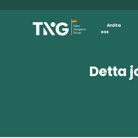
Anlita
oss
Detta j