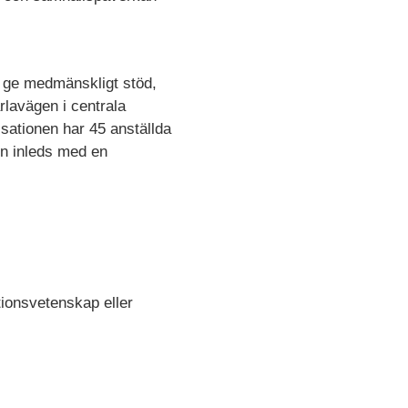
t ge medmänskligt stöd,
lavägen i centrala
isationen har 45 anställda
en inleds med en
ionsvetenskap eller