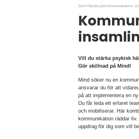
Start
»
Tillsatta jobb
»
Kommuni
insamlin
Vill du stärka psykisk 
Gör skillnad på Mind!
Mind söker nu en kommunika
ansvarar du för att vidar
på att implementera en ny 
Du får leda ett erfaret te
och mobiliserar. Här komb
kommunikation räddar liv. 
uppdrag för dig som vill b