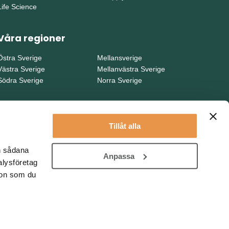
Life Science
Våra regioner
Östra Sverige
Mellansverige
Västra Sverige
Mellanvästra Sverige
Södra Sverige
Norra Sverige
Tillåt alla
en sådana
Anpassa
alysföretag
ion som du