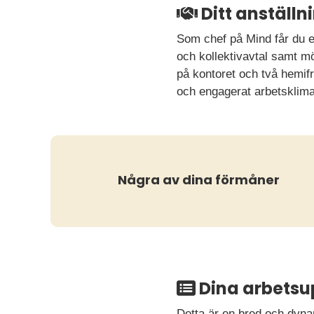
Ditt anställ
Som chef på Mind får du e
och kollektivavtal samt mö
på kontoret och två hemifrå
och engagerat arbetsklima
Några av dina förmåner
Dina arbetsu
Detta är en bred och dyna