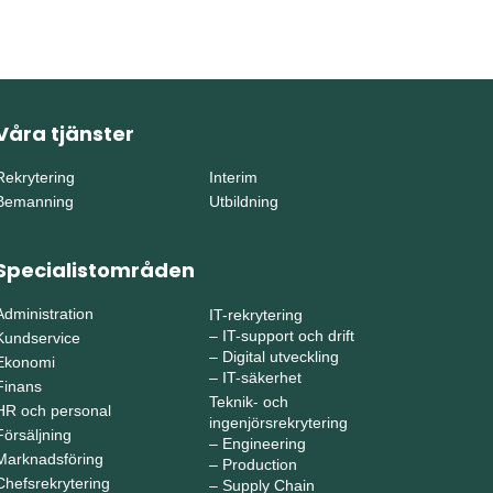
Våra tjänster
Rekrytering
Interim
Bemanning
Utbildning
Specialistområden
Administration
IT-rekrytering
–
IT-support och drift
Kundservice
–
Digital utveckling
Ekonomi
–
IT-säkerhet
Finans
Teknik- och
HR och personal
ingenjörsrekrytering
Försäljning
–
Engineering
Marknadsföring
–
Production
Chefsrekrytering
–
Supply Chain