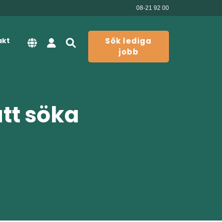
08-21 92 00
akt
Sök lediga
jobb
att söka