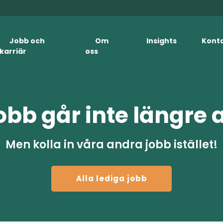
Jobb och
Om
Insights
Kont
karriär
oss
obb går inte längre 
Men kolla in våra andra jobb istället!
Alla lediga jobb