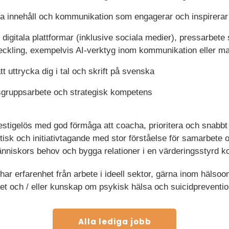
pa innehåll och kommunikation som engagerar och inspirerar t
digitala plattformar (inklusive sociala medier), pressarbete 
tveckling, exempelvis AI-verktyg inom kommunikation eller m
 uttrycka dig i tal och skrift på svenska
sgruppsarbete och strategisk kompetens
estigelös med god förmåga att coacha, prioritera och snabbt 
sk och initiativtagande med stor förståelse för samarbete 
människors behov och bygga relationer i en värderingsstyrd k
ar erfarenhet från arbete i ideell sektor, gärna inom hälsoo
t och / eller kunskap om psykisk hälsa och suicidpreventio
Alla lediga jobb