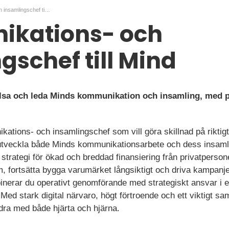
Kommunikations- och insamlingschef till Mind
kations- och
gschef till Mind
hälsa och leda Minds kommunikation och insamling, med 
tions- och insamlingschef som vill göra skillnad på riktigt.
eutveckla både Minds kommunikationsarbete och dess insaml
strategi för ökad och breddad finansiering från privatpersoner
am, fortsätta bygga varumärket långsiktigt och driva kampan
inerar du operativt genomförande med strategiskt ansvar i e
Med stark digital närvaro, högt förtroende och ett viktigt sa
idra med både hjärta och hjärna.