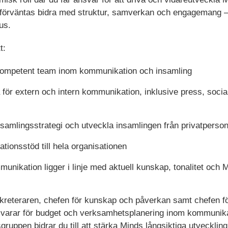
förväntas bidra med struktur, samverkan och engagemang – 
us.
t:
kompetent team inom kommunikation och insamling
för extern och intern kommunikation, inklusive press, social
amlingsstrategi och utveckla insamlingen från privatpersoner
ionsstöd till hela organisationen
mmunikation ligger i linje med aktuell kunskap, tonalitet och 
kreteraren, chefen för kunskap och påverkan samt chefen f
varar för budget och verksamhetsplanering inom kommunika
ruppen bidrar du till att stärka Minds långsiktiga utveckli