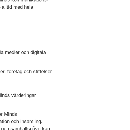
alltid med hela
a medier och digitala
, företag och stiftelser
Minds värderingar
ör Minds
tion och insamling.
ng och samhällspåverkan