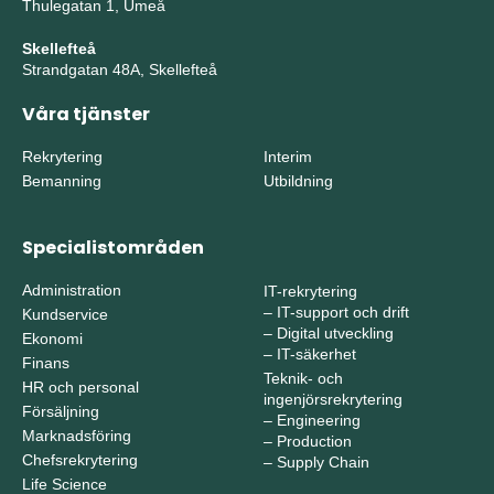
Thulegatan 1, Umeå
Skellefteå
Strandgatan 48A, Skellefteå
Våra tjänster
Rekrytering
Interim
Bemanning
Utbildning
Specialistområden
Administration
IT-rekrytering
–
IT-support och drift
Kundservice
–
Digital utveckling
Ekonomi
–
IT-säkerhet
Finans
Teknik- och
HR och personal
ingenjörsrekrytering
Försäljning
–
Engineering
Marknadsföring
–
Production
Chefsrekrytering
–
Supply Chain
Life Science