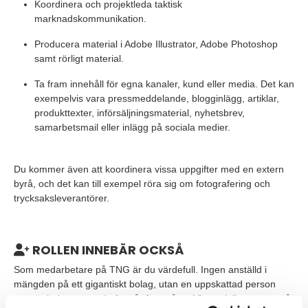
Koordinera och projektleda taktisk
marknadskommunikation.
Producera material i Adobe Illustrator, Adobe Photoshop
samt rörligt material.
Ta fram innehåll för egna kanaler, kund eller media. Det kan
exempelvis vara pressmeddelande, blogginlägg, artiklar,
produkttexter, införsäljningsmaterial, nyhetsbrev,
samarbetsmail eller inlägg på sociala medier.
Du kommer även att koordinera vissa uppgifter med en extern
byrå, och det kan till exempel röra sig om fotografering och
trycksaksleverantörer.
ROLLEN INNEBÄR OCKSÅ
Som medarbetare på TNG är du värdefull. Ingen anställd i
mängden på ett gigantiskt bolag, utan en uppskattad person
som är helt avgörande för vår framgång. Vi specialiserar oss på