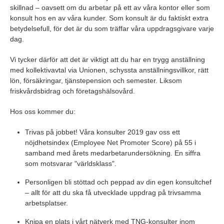
skillnad – oavsett om du arbetar på ett av våra kontor eller som
konsult hos en av våra kunder. Som konsult är du faktiskt extra
betydelsefull, för det är du som träffar våra uppdragsgivare varje
dag.
Vi tycker därför att det är viktigt att du har en trygg anställning
med kollektivavtal via Unionen, schyssta anställningsvillkor, rätt
lön, försäkringar, tjänstepension och semester. Liksom
friskvårdsbidrag och företagshälsovård.
Hos oss kommer du:
Trivas på jobbet! Våra konsulter 2019 gav oss ett
nöjdhetsindex (Employee Net Promoter Score) på 55 i
samband med årets medarbetarundersökning. En siffra
som motsvarar "världsklass".
Personligen bli stöttad och peppad av din egen konsultchef
– allt för att du ska få utvecklade uppdrag på trivsamma
arbetsplatser.
Knipa en plats i vårt nätverk med TNG-konsulter inom