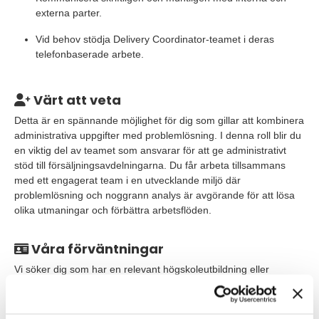
externa parter.
Vid behov stödja Delivery Coordinator-teamet i deras
telefonbaserade arbete.
Värt att veta
Detta är en spännande möjlighet för dig som gillar att kombinera
administrativa uppgifter med problemlösning. I denna roll blir du
en viktig del av teamet som ansvarar för att ge administrativt
stöd till försäljningsavdelningarna. Du får arbeta tillsammans
med ett engagerat team i en utvecklande miljö där
problemlösning och noggrann analys är avgörande för att lösa
olika utmaningar och förbättra arbetsflöden.
Våra förväntningar
Vi söker dig som har en relevant högskoleutbildning eller
motsvarande erfarenhet inom ekonomi eller administration. Du
är strukturerad, noggrann och trivs med att arbeta i ett högt
tempo. Du har vana av att hantera parallella arbetsuppgifter och