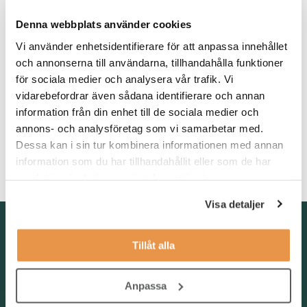
kommunicerar obehindrat på svenska och engelska.
Denna webbplats använder cookies
Erfarenhet av administrativt supportarbete samt affärssystemet
Vi använder enhetsidentifierare för att anpassa innehållet
M3 är meriterande.
och annonserna till användarna, tillhandahålla funktioner
för sociala medier och analysera vår trafik. Vi
För att trivas och lyckas som konsult ser vi att du är en
strukturerad och detaljorienterad person med god
vidarebefordrar även sådana identifierare och annan
kommunikationsförmåga. Du är självgående och tar egna
information från din enhet till de sociala medier och
initiativ, samtidigt som du har lätt för att anpassa dig till nya
annons- och analysföretag som vi samarbetar med.
rutiner och processer. Din förmåga att snabbt lära dig och
Dessa kan i sin tur kombinera informationen med annan
hantera flera arbetsuppgifter parallellt gör att du passar väl in i
information som du har tillhandahållit eller som de har
denna dynamiska och supportinriktade roll.
samlat in när du har använt deras tjänster.
Visa detaljer
Kontakta oss
Tillåt alla
TNG Group AB
info@tng.se
Tel: 08-21 92 00
Anpassa
Boka möte