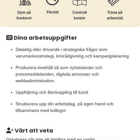
Flextid
Gym på
Centralt
Träna på
kontoret
kontor
arbetstid
Dina arbetsuppgifter
Delaktig eller drivande i strategiska frågor som
varumärkesstrategi, krisrådgivning och kampanjplanering.
Producera innehåll så som nyhetstexter och
pressmeddelanden, digitala annonser och
webbadministration.
Uppföljning och återkoppling till kund
Strukturera upp din arbetsdag, på egen hand och
tillsammans med kollegor
Värt att veta
Greatness går inte att jämföra med en vanlig