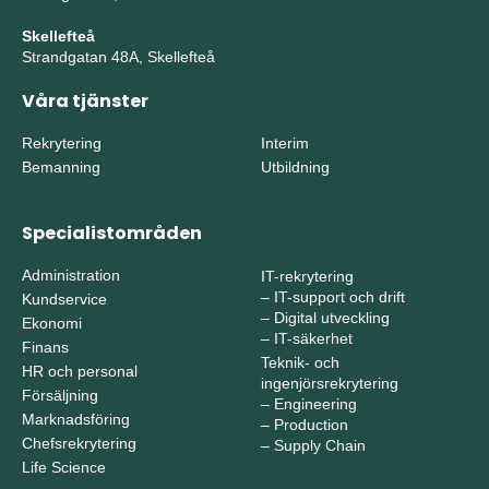
Skellefteå
Strandgatan 48A, Skellefteå
Våra tjänster
Rekrytering
Interim
Bemanning
Utbildning
Specialistområden
Administration
IT-rekrytering
–
IT-support och drift
Kundservice
–
Digital utveckling
Ekonomi
–
IT-säkerhet
Finans
Teknik- och
HR och personal
ingenjörsrekrytering
Försäljning
–
Engineering
Marknadsföring
–
Production
Chefsrekrytering
–
Supply Chain
Life Science