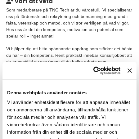
Värt att veta
Som medarbetare på TNG Tech är du värdefull. Vi specialiserar
oss på fördomsfri och rekrytering och bemanning med grund i
fakta, vetenskap och metod, och vi tror verkligen på vad vi gör.
Hos oss är det din kompetens, motivation och potential som
spelar roll – inget annat!
Vi hjälper dig att hitta spännande uppdrag som stärker det bästa
du har – din kompetens. Rent praktiskt innebär konsultjobbet att
du är anställd av oss (men vill du hellre arbeta som
underkonsult så går det också bra) och har din arbetsplats hos
någon av våra kunder.
Våra förväntningar
Denna webbplats använder cookies
För att lyckas som konsult på TNG Tech behöver du:
Vi använder enhetsidentifierare för att anpassa innehållet
och annonserna till användarna, tillhandahålla funktioner
Du bör ha en relevant eftergymnasial utbildning eller
för sociala medier och analysera vår trafik. Vi
motsvarande relevant erfarenhet
vidarebefordrar även sådana identifierare och annan
Kunna kommunicera och presentera information på olika
information från din enhet till de sociala medier och
nivåer, liksom ha ett stort intresse för att skapa långsiktiga