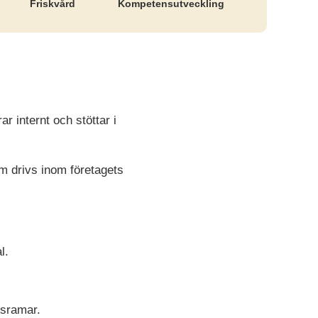
Friskvård
Kompetens­utveckling
r internt och stöttar i
om drivs inom företagets
l.
dsramar.