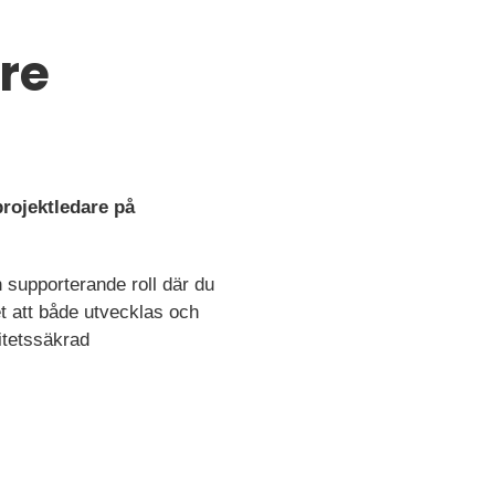
re
projektledare på
h supporterande roll där du
t att både utvecklas och
itetssäkrad