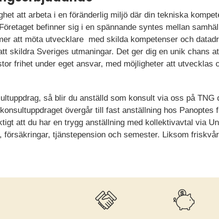
het att arbeta i en föränderlig miljö där din tekniska kompete
 Företaget befinner sig i en spännande syntes mellan samhäl
mer att möta utvecklare med skilda kompetenser och datadri
 att skildra Sveriges utmaningar. Det ger dig en unik chans at
tor frihet under eget ansvar, med möjligheter att utvecklas
onsultuppdrag, så blir du anställd som konsult via oss på TN
konsultuppdraget övergår till fast anställning hos Panoptes 
tigt att du har en trygg anställning med kollektivavtal via U
lön, försäkringar, tjänstepension och semester. Liksom friskv