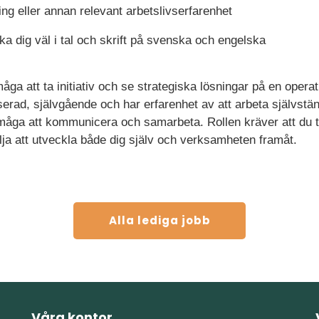
ing eller annan relevant arbetslivserfarenhet
ka dig väl i tal och skrift på svenska och engelska
måga att ta initiativ och se strategiska lösningar på en opera
sserad, självgående och har erfarenhet av att arbeta självstä
måga att kommunicera och samarbeta. Rollen kräver att du t
ilja att utveckla både dig själv och verksamheten framåt.
Alla lediga jobb
Våra kontor