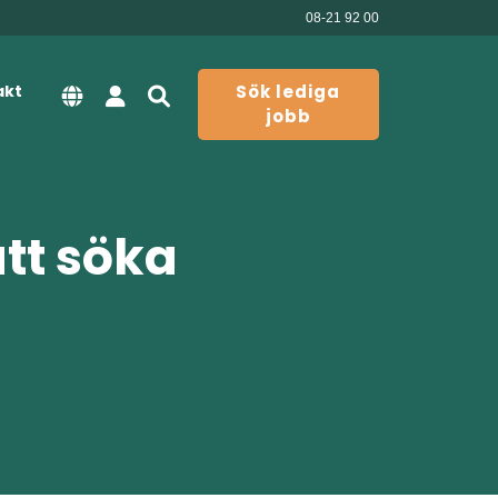
08-21 92 00
akt
Sök lediga
jobb
att söka