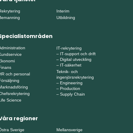
Rekrytering
Interim
Bemanning
Utbildning
Specialistområden
Administration
IT-rekrytering
–
IT-support och drift
Kundservice
–
Digital utveckling
Ekonomi
–
IT-säkerhet
Finans
Teknik- och
HR och personal
ingenjörsrekrytering
Försäljning
–
Engineering
Marknadsföring
–
Production
Chefsrekrytering
–
Supply Chain
Life Science
Våra regioner
Östra Sverige
Mellansverige