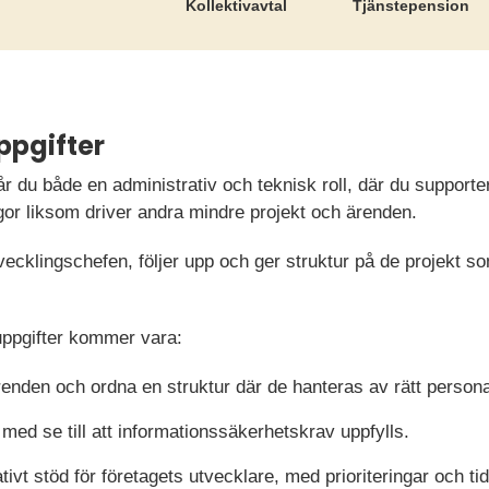
Kollektiv­avtal
Tjänste­pension
ppgifter
r du både en administrativ och teknisk roll, där du supportera
or liksom driver andra mindre projekt och ärenden.
vecklingschefen, följer upp och ger struktur på de projekt s
uppgifter kommer vara:
nden och ordna en struktur där de hanteras av rätt persona
 med se till att informationssäkerhetskrav uppfylls.
ivt stöd för företagets utvecklare, med prioriteringar och ti