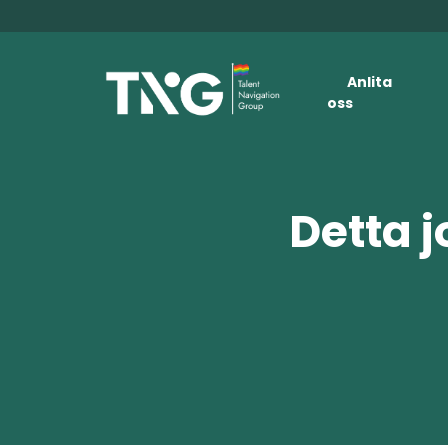
Anlita
oss
Detta j