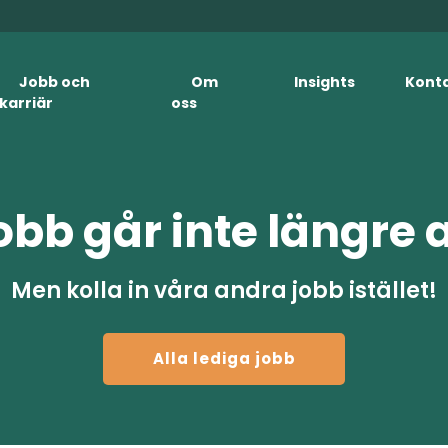
Jobb och
Om
Insights
Kont
karriär
oss
obb går inte längre 
Men kolla in våra andra jobb istället!
Alla lediga jobb