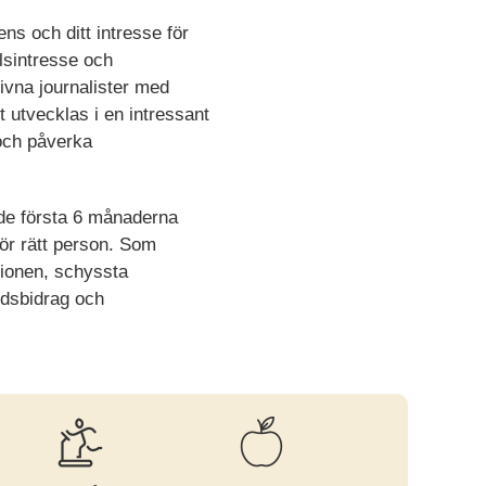
ns och ditt intresse för
lsintresse och
vna journalister med
t utvecklas i en intressant
 och påverka
G de första 6 månaderna
för rätt person. Som
nionen, schyssta
årdsbidrag och