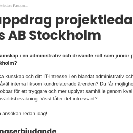
Konsultuppdrag projektledare Panoptes AB Stockholm
uppdrag projektleda
s AB Stockholm
-kunskap i en administrativ och drivande roll som junior 
ckholm?
ka kunskap och ditt IT-intresse i en blandat administrativ oc
såväl interna liksom kundrelaterade ärenden? Du får möjlighe
 jobbar för ett tryggare och mer upplyst samhälle genom kval
världsbevakning. Visst låter det intressant?
 ansökan redan idag!
ningserbjudande