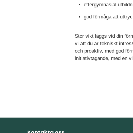
eftergymnasial utbildn
god förmåga att uttryc
Stor vikt läggs vid din för
vi att du är tekniskt intre
och proaktiv, med god för
initiativtagande, med en v
Kontakta oss