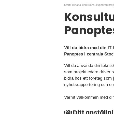
Start
»
Tillsatta jobb
»
Konsult
Panopte
Vill du bidra med din IT
Panoptes i centrala Sto
Vill du använda din teknis
som projektledare driver 
bidra hos ett företag som
nyhetsrapportering och om
Varmt välkommen med din
Ditt anställ