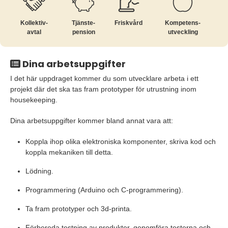
Kollektiv­
Tjänste­
Friskvård
Kompetens­
avtal
pension
utveckling
Dina arbetsuppgifter
I det här uppdraget kommer du som utvecklare arbeta i ett
projekt där det ska tas fram prototyper för utrustning inom
housekeeping.
Dina arbetsuppgifter kommer bland annat vara att:
Koppla ihop olika elektroniska komponenter, skriva kod och
koppla mekaniken till detta.
Lödning.
Programmering (Arduino och C-programmering).
Ta fram prototyper och 3d-printa.
Förbereda testning av produkter, genomföra testerna och