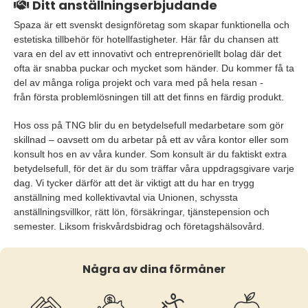
Ditt anställningserbjudande
Spaza är ett svenskt designföretag som skapar funktionella och
estetiska tillbehör för hotellfastigheter. Här får du chansen att
vara en del av ett innovativt och entreprenöriellt bolag där det
ofta är snabba puckar och mycket som händer. Du kommer få ta
del av många roliga projekt och vara med på hela resan -
från första problemlösningen till att det finns en färdig produkt.
Hos oss på TNG blir du en betydelsefull medarbetare som gör
skillnad – oavsett om du arbetar på ett av våra kontor eller som
konsult hos en av våra kunder. Som konsult är du faktiskt extra
betydelsefull, för det är du som träffar våra uppdragsgivare varje
dag. Vi tycker därför att det är viktigt att du har en trygg
anställning med kollektivavtal via Unionen, schyssta
anställningsvillkor, rätt lön, försäkringar, tjänstepension och
semester. Liksom friskvårdsbidrag och företagshälsovård.
Några av dina förmåner