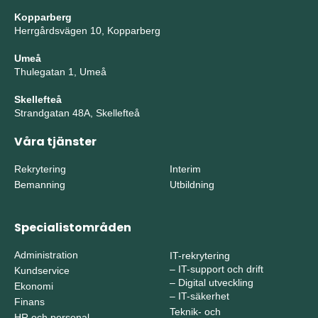
Kopparberg
Herrgårdsvägen 10, Kopparberg
Umeå
Thulegatan 1, Umeå
Skellefteå
Strandgatan 48A, Skellefteå
Våra tjänster
Rekrytering
Interim
Bemanning
Utbildning
Specialistområden
Administration
IT-rekrytering
–
IT-support och drift
Kundservice
–
Digital utveckling
Ekonomi
–
IT-säkerhet
Finans
Teknik- och
HR och personal