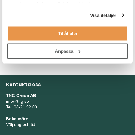
Du drivs av och har en mycket god förmåga att ge service. Då
samlat in när du har använt deras tjänster.
det är en administrativ roll kräver den att du är noggrann i ditt
Visa detaljer
arbete och har ett strukturerat arbetssätt. Då du kommer att
hantera känslig information är det av vikt att du har en hög
integritet och diskretion. Då rollen är självständig och teamets
Tillåt alla
behov varierande söker vi dig som är lösningsorienterad,
ansvarstagande och som självständigt driver dina
arbetsuppgifter i mål.
Anpassa
Kontakta oss
TNG Group AB
info@tng.se
Tel: 08-21 92 00
Boka möte
Välj dag och tid!