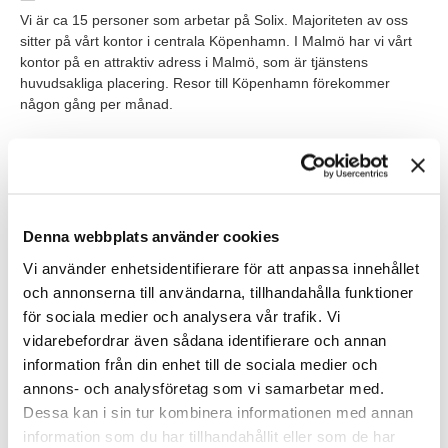
Vi är ca 15 personer som arbetar på Solix. Majoriteten av oss
sitter på vårt kontor i centrala Köpenhamn. I Malmö har vi vårt
kontor på en attraktiv adress i Malmö, som är tjänstens
huvudsakliga placering. Resor till Köpenhamn förekommer
någon gång per månad.
Då det är få personer på kontoret i Malmö ska du trivas med att
kunna arbeta självständigt och på distans med kollegor både i
Sverige och Danmark. Det finns möjlighet att arbeta hemifrån.
Denna webbplats använder cookies
Vi använder enhetsidentifierare för att anpassa innehållet
Våra förväntningar
och annonserna till användarna, tillhandahålla funktioner
Vi söker dig med erfarenhet av en serviceinriktad och
för sociala medier och analysera vår trafik. Vi
administrativ roll där du varit ansiktet utåt. Har du ett intresse av
vidarebefordrar även sådana identifierare och annan
ekonomi / juridik är det en fördel. Då du kommer att ha skriftlig
information från din enhet till de sociala medier och
och muntlig kontakt med svensk- och engelsktalande personer
annons- och analysföretag som vi samarbetar med.
söker vi dig som behärskar båda språken väl. Du har god vana
Dessa kan i sin tur kombinera informationen med annan
av Officepaketet.
information som du har tillhandahållit eller som de har