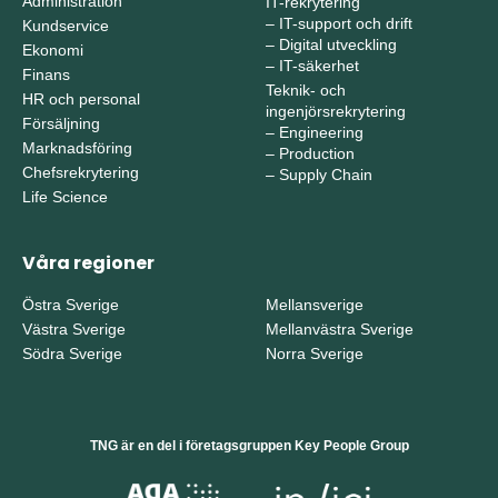
Administration
IT-rekrytering
–
IT-support och drift
Kundservice
–
Digital utveckling
Ekonomi
–
IT-säkerhet
Finans
Teknik- och
HR och personal
ingenjörsrekrytering
Försäljning
–
Engineering
Marknadsföring
–
Production
Chefsrekrytering
–
Supply Chain
Life Science
Våra regioner
Östra Sverige
Mellansverige
Västra Sverige
Mellanvästra Sverige
Södra Sverige
Norra Sverige
TNG är en del i företagsgruppen Key People Group