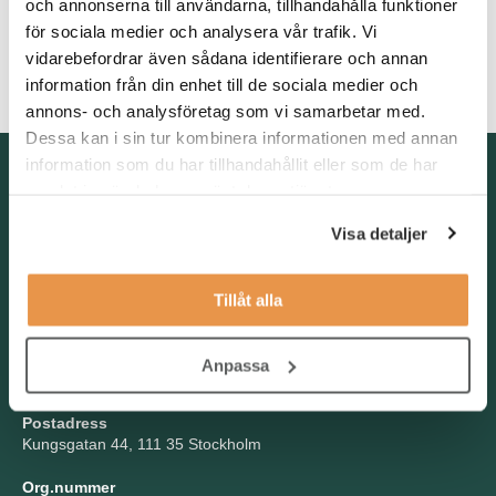
och annonserna till användarna, tillhandahålla funktioner
självgående, initiativtagande och har lätt för att få saker att
hända. God svenska i tal och skrift krävs, liksom vana av att
för sociala medier och analysera vår trafik. Vi
arbeta strukturerat och effektivt. Erfarenhet av att stötta
vidarebefordrar även sådana identifierare och annan
ledningspersoner är meriterande.
information från din enhet till de sociala medier och
annons- och analysföretag som vi samarbetar med.
Dessa kan i sin tur kombinera informationen med annan
information som du har tillhandahållit eller som de har
Kontakta oss
samlat in när du har använt deras tjänster.
TNG Group AB
info@tng.se
Visa detaljer
Tel: 08-21 92 00
Boka möte
Tillåt alla
Välj dag och tid!
Besöksadress
Anpassa
Kungsgatan 44, Stockholm
Postadress
Kungsgatan 44, 111 35 Stockholm
Org.nummer