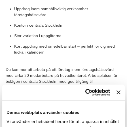
Uppdrag inom samhällsviktig verksamhet –
företagshälsovård
Kontor i centrala Stockholm
Stor variation i uppgifterna
Kort uppdrag med omedelbar start – perfekt för dig med
lucka i kalendern
Du kommer att arbeta på ett företag inom företagshälsovård
med cirka 30 medarbetare på huvudkontoret. Arbetsplatsen är
belägen i centrala Stockholm med god tillgång till
kommunikationer, lunchrestauranger och service. Kulturen
präglas av samarbete, engagemang och ett högt kvalitetstänk.
Våra förväntningar
Denna webbplats använder cookies
Vi söker dig som har tidigare erfarenhet av
Vi använder enhetsidentifierare för att anpassa innehållet
kontorsadministration, reception, eller som VD-assistent. Du är