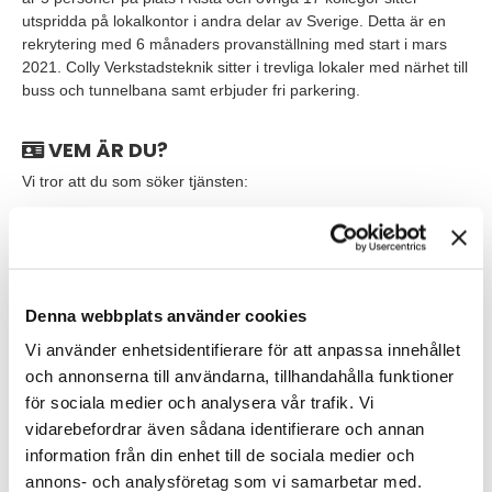
utspridda på lokalkontor i andra delar av Sverige. Detta är en
rekrytering med 6 månaders provanställning med start i mars
2021. Colly Verkstadsteknik sitter i trevliga lokaler med närhet till
buss och tunnelbana samt erbjuder fri parkering.
VEM ÄR DU?
Vi tror att du som söker tjänsten:
Har ett par års erfarenhet från en liknande roll och relevant
utbildning inom e-handel
Kunskap inom HTML och en stark förståelse för e-handel
och UX
Denna webbplats använder cookies
Vi använder enhetsidentifierare för att anpassa innehållet
Kunskap om hur man optimerar kundupplevelsen och kan
och annonserna till användarna, tillhandahålla funktioner
identifiera och analysera den digitala kundresan
för sociala medier och analysera vår trafik. Vi
Har förmågan och intresset att formulera, omarbeta texter
vidarebefordrar även sådana identifierare och annan
och produktinformation så att de upplevs som säljande och
information från din enhet till de sociala medier och
informativa både för webben och nyhetsbrev t.ex.
annons- och analysföretag som vi samarbetar med.