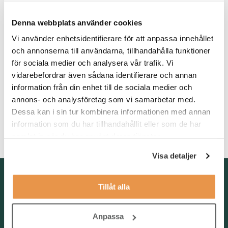
Våra förväntningar
Du har erfarenhet från en service- och administrationsnära roll
Denna webbplats använder cookies
och är trygg i kontakten med olika typer av företagare och
kontaktpersoner. Du arbetar strukturerat, har god systemvana
Vi använder enhetsidentifierare för att anpassa innehållet
och håller hög kvalitet även när tempot ökar. Du är
och annonserna till användarna, tillhandahålla funktioner
kommunikativ, lösningsorienterad och har ett professionellt
för sociala medier och analysera vår trafik. Vi
förhållningssätt. För att trivas i rollen behöver du motiveras av
vidarebefordrar även sådana identifierare och annan
att ge god service och hjälpa medlemsföretagen i olika
information från din enhet till de sociala medier och
ärenden.
annons- och analysföretag som vi samarbetar med.
Du kommunicerar obehindrat på svenska och har goda
Dessa kan i sin tur kombinera informationen med annan
kunskaper i engelska. Erfarenhet från en bransch- och
information som du har tillhandahållit eller som de har
arbetsgivarorganisation är meriterande.
samlat in när du har använt deras tjänster.
Visa detaljer
Kontakta oss
Tillåt alla
TNG Group AB
info@tng.se
Tel: 08-21 92 00
Anpassa