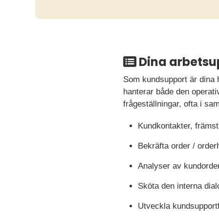
Dina arbetsu
Som kundsupport är dina h
hanterar både den operati
frågeställningar, ofta i s
Kundkontakter, främst 
Bekräfta order / order
Analyser av kundorde
Sköta den interna dial
Utveckla kundsupportf