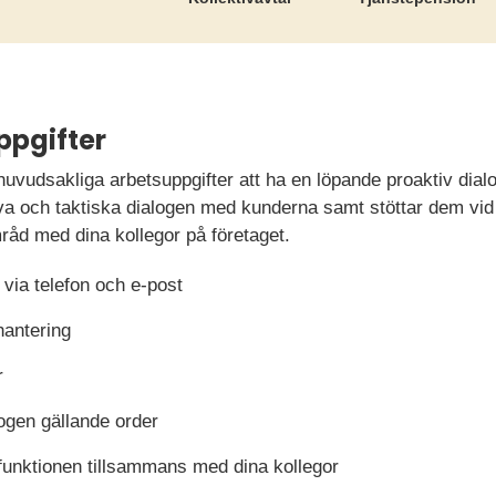
ppgifter
uvudsakliga arbetsuppgifter att ha en löpande proaktiv dia
va och taktiska dialogen med kunderna samt stöttar dem vid 
amråd med dina kollegor på företaget.
via telefon och e-post
hantering
r
ogen gällande order
unktionen tillsammans med dina kollegor