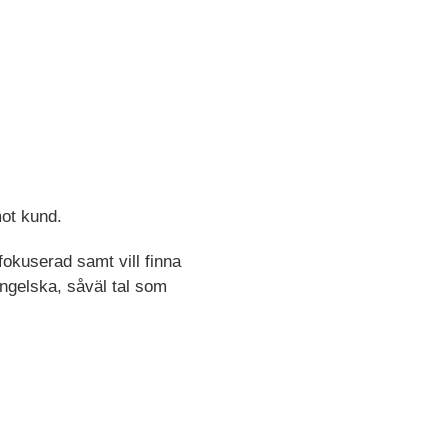
mot kund.
sfokuserad samt vill finna
engelska, såväl tal som