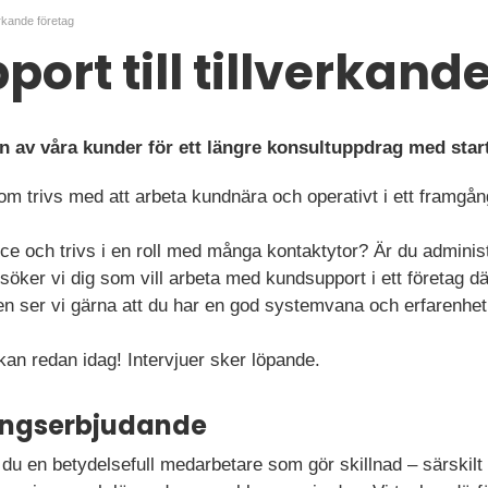
erkande företag
ort till tillverkand
en av våra kunder för ett längre konsultuppdrag med sta
som trivs med att arbeta kundnära och operativt i ett framgång
ce och trivs i en roll med många kontaktytor? Är du adminis
öker vi dig som vill arbeta med kundsupport i ett företag där
llen ser vi gärna att du har en god systemvana och erfarenhe
n redan idag! Intervjuer sker löpande.
ningserbjudande
du en betydelsefull medarbetare som gör skillnad – särskilt 