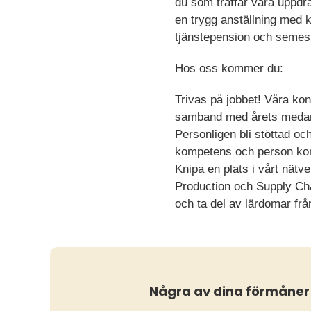
du som träffar våra uppdra
en trygg anställning med ko
tjänstepension och semest
Hos oss kommer du:
Trivas på jobbet! Våra ko
samband med årets medarb
Personligen bli stöttad oc
kompetens och person komm
Knipa en plats i vårt nät
Production och Supply Cha
och ta del av lärdomar frå
Några av dina förmåner