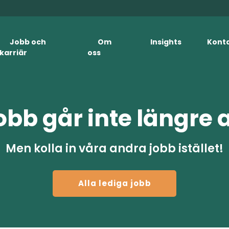
Jobb och
Om
Insights
Kont
karriär
oss
obb går inte längre 
Men kolla in våra andra jobb istället!
Alla lediga jobb