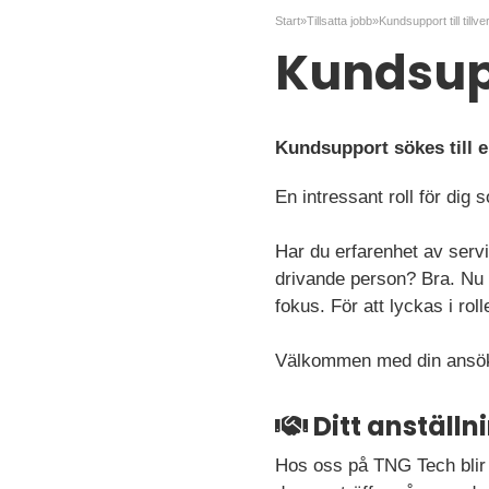
Start
»
Tillsatta jobb
»
Kundsupport till tillv
Kundsupp
Kundsupport sökes till 
En intressant roll för dig 
Har du erfarenhet av servi
drivande person? Bra. Nu s
fokus. För att lyckas i ro
Välkommen med din ansöka
Ditt anställ
Hos oss på TNG Tech blir 