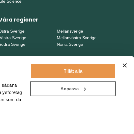
Life Science
Våra regioner
Östra Sverige
Mellansverige
Västra Sverige
Mellanvästra Sverige
Södra Sverige
Norra Sverige
Tillåt alla
en sådana
Anpassa
alysföretag
ion som du