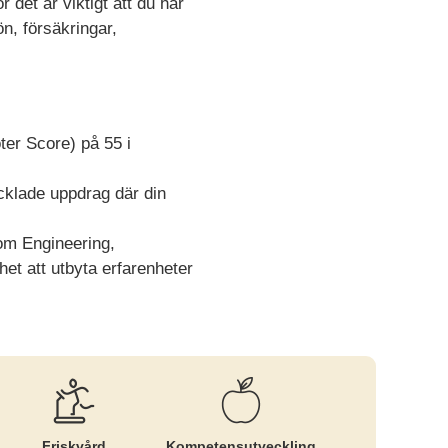
 det är viktigt att du har
ön, försäkringar,
ter Score) på 55 i
ecklade uppdrag där din
om Engineering,
et att utbyta erfarenheter
Friskvård
Kompetens­utveckling