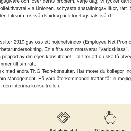
gsgivare och löser deras problem, varje dag. Vi tycker därför
llektivavtal via Unionen, schyssta anställningsvillkor, rätt l
er. Liksom friskvårdsbidrag och företagshälsovård.
nsulter 2019 gav oss ett nöjdhetsindex (Employee Net Promo
etarundersökning. En siffra som motsvarar "världsklass".
h peppad av din egen konsultchef – allt för att du ska få utv
er till sin rätt.
verk med andra TNG Tech-konsulter. Här möter du kollegor in
in Management. På våra återkommande träffar får ni möjligh
n den interima konsultrollen.
Kollektiv­avtal
Tjänste­pension