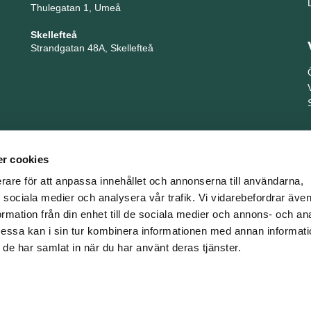
Thulegatan 1, Umeå
Skellefteå
Strandgatan 48A, Skellefteå
r cookies
erare för att anpassa innehållet och annonserna till användarna,
ör sociala medier och analysera vår trafik. Vi vidarebefordrar äv
ormation från din enhet till de sociala medier och annons- och an
TNG är en del i företagsgruppen Key People Group
ssa kan i sin tur kombinera informationen med annan informat
om de har samlat in när du har använt deras tjänster.