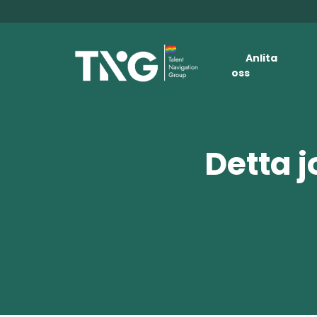
Anlita
oss
Detta j