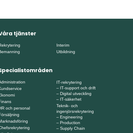
Våra tjänster
Rekrytering
Interim
Bemanning
Utbildning
Specialistområden
Administration
IT-rekrytering
–
IT-support och drift
Kundservice
–
Digital utveckling
Ekonomi
–
IT-säkerhet
Finans
Teknik- och
HR och personal
ingenjörsrekrytering
Försäljning
–
Engineering
Marknadsföring
–
Production
Chefsrekrytering
–
Supply Chain