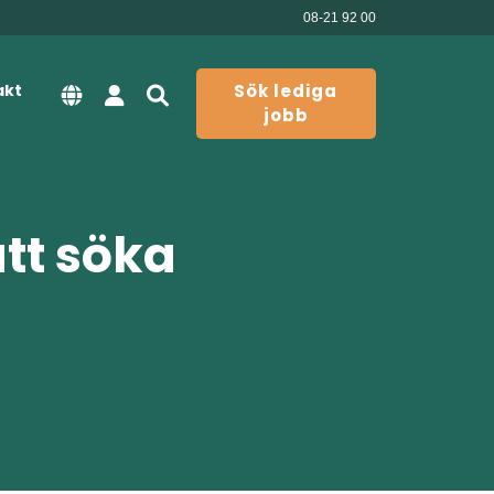
08-21 92 00
akt
Sök lediga
jobb
att söka