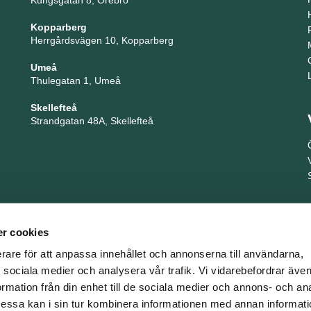
Kungsgatan 8, Örebro
Kopparberg
Herrgårdsvägen 10, Kopparberg
Umeå
Thulegatan 1, Umeå
Skellefteå
Strandgatan 48A, Skellefteå
r cookies
erare för att anpassa innehållet och annonserna till användarna,
ör sociala medier och analysera vår trafik. Vi vidarebefordrar äv
ormation från din enhet till de sociala medier och annons- och an
TNG är en del i företagsgruppen Key People Group
ssa kan i sin tur kombinera informationen med annan informat