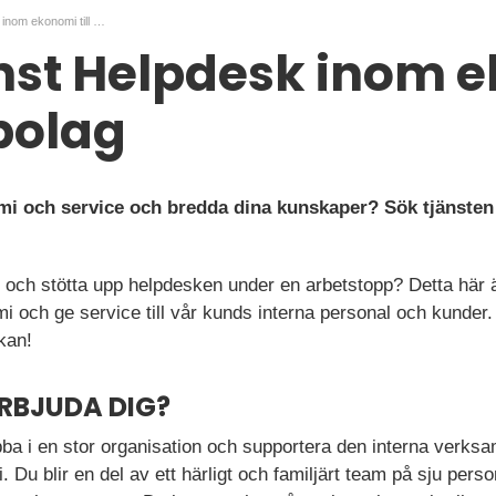
Kundtjänst Helpdesk inom ekonomi till stort bolag
nst Helpdesk inom 
 bolag
mi och service och bredda dina kunskaper? Sök tjänsten 
och stötta upp helpdesken under en arbetstopp? Detta här är 
 och ge service till vår kunds interna personal och kunder. 
kan!
ERBJUDA DIG?
obba i en stor organisation och supportera den interna verk
 Du blir en del av ett härligt och familjärt team på sju pers