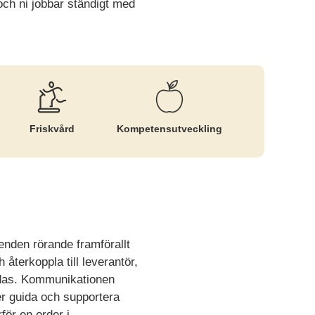
och ni jobbar ständigt med
Friskvård
Kompetens­utveckling
nden rörande framförallt
 återkoppla till leverantör,
redas. Kommunikationen
r guida och supportera
för en order i