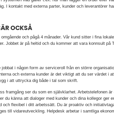
äg. I kontakt med externa parter, kunder och leverantörer han
BÄR OCKSÅ
 i omgående och pågå 4 månader. Vår kund sitter i fina loka
r. Jobbet är på heltid och du kommer att vara konnsult på
re jobbat i någon form av serviceroll från en större organisa
nterna och externa kunder är det viktigt att du ser värdet i a
g i att uttrycka dig både i tal som skrift.
dess framgång ser du som en självklarhet. Arbetstelefonen är 
över du känna att dialoger med kunder och dina kollegor ger en
och flexibel i ditt arbetssätt. Du är proaktiv och initiativtaga
es till vidareutveckling. Helpdesk arbetar i samtliga ekonom