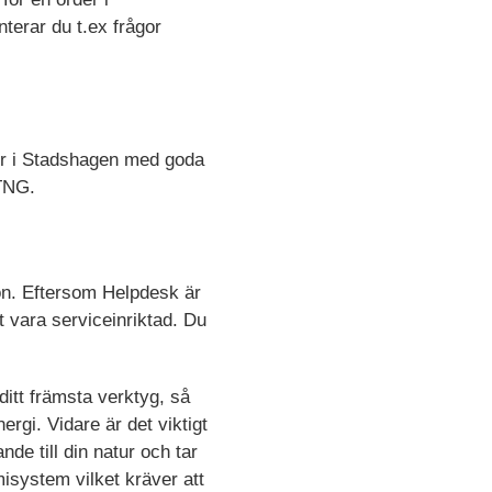
terar du t.ex frågor
ler i Stadshagen med goda
 TNG.
tion. Eftersom Helpdesk är
tt vara serviceinriktad. Du
ditt främsta verktyg, så
ergi. Vidare är det viktigt
nde till din natur och tar
isystem vilket kräver att