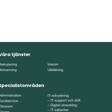
Våra tjänster
Rekrytering
Interim
Bemanning
Utbildning
Specialistområden
Administration
IT-rekrytering
–
IT-support och drift
Kundservice
–
Digital utveckling
Ekonomi
–
IT-säkerhet
Finans