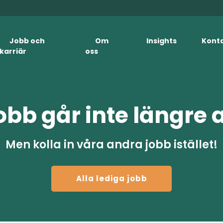
Jobb och
Om
Insights
Kont
karriär
oss
obb går inte längre 
Men kolla in våra andra jobb istället!
Alla lediga jobb