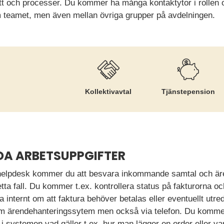
ätt och processer. Du kommer ha många kontaktytor i rollen 
 teamet, men även mellan övriga grupper på avdelningen.
Kollektiv­avtal
Tjänste­pension
DA ARBETSUPPGIFTER
/ helpdesk kommer du att besvara inkommande samtal och äre
ta fall. Du kommer t.ex. kontrollera status på fakturorna och
a internt om att faktura behöver betalas eller eventuellt ut
nom ärendehanteringssytem men också via telefon. Du komme
 systemen vad gäller t.ex. hur man lägger en order eller var