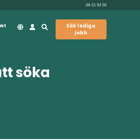
08-21 92 00
akt
Sök lediga
jobb
att söka