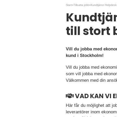
Start
»
Tillsatta jobb
»
Kundtjä
till stort
Vill du jobba med ekono
kund i Stockholm!
Vill du jobba med ekonomi 
som vill jobba med ekonomi
Välkommen med din ansö
VAD KAN VI 
Här får du möjlighet att j
leverantörer inom ekonomi.