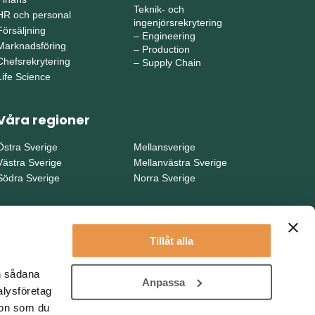
Teknik- och
HR och personal
ingenjörsrekrytering
Försäljning
–
Engineering
Marknadsföring
–
Production
Chefsrekrytering
–
Supply Chain
Life Science
Våra regioner
Östra Sverige
Mellansverige
Västra Sverige
Mellanvästra Sverige
Södra Sverige
Norra Sverige
Tillåt alla
en sådana
Anpassa
alysföretag
ion som du