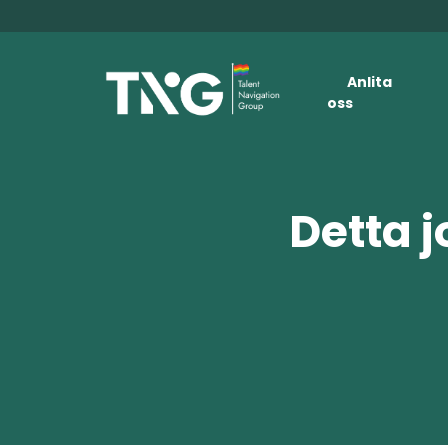
Anlita
oss
Detta j