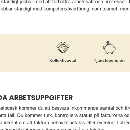
ständigt jobbar med att förbättra arbetssätt och processe
ni jobbar ständigt med kompetensöverföring inom teamet, men
Kollektiv­avtal
Tjänste­pension
DA ARBETSUPPGIFTER
/ helpdesk kommer du att besvara inkommande samtal och äre
ta fall. Du kommer t.ex. kontrollera status på fakturorna och
a internt om att faktura behöver betalas eller eventuellt ut
nom ärendehanteringssytem men också via telefon.