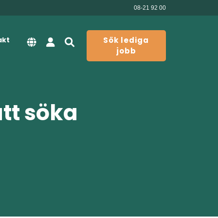
08-21 92 00
akt
Sök lediga
jobb
att söka