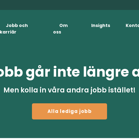
Jobb och
Om
Insights
Kont
karriär
oss
obb går inte längre 
Men kolla in våra andra jobb istället!
Alla lediga jobb