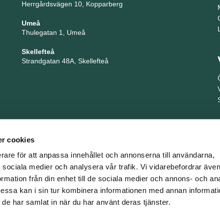
Herrgårdsvägen 10, Kopparberg
Umeå
Thulegatan 1, Umeå
Skellefteå
Strandgatan 48A, Skellefteå
r cookies
erare för att anpassa innehållet och annonserna till användarna,
ör sociala medier och analysera vår trafik. Vi vidarebefordrar äv
ormation från din enhet till de sociala medier och annons- och an
TNG är en del i företagsgruppen Key People Group
ssa kan i sin tur kombinera informationen med annan informat
om de har samlat in när du har använt deras tjänster.