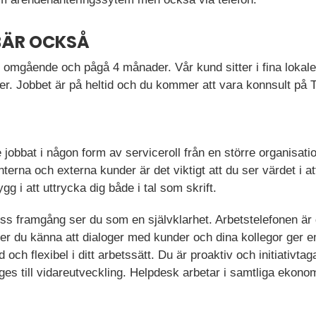
BÄR OCKSÅ
 i omgående och pågå 4 månader. Vår kund sitter i fina loka
r. Jobbet är på heltid och du kommer att vara konnsult på
re jobbat i någon form av serviceroll från en större organisa
nterna och externa kunder är det viktigt att du ser värdet i a
g i att uttrycka dig både i tal som skrift.
dess framgång ser du som en självklarhet. Arbetstelefonen är 
över du känna att dialoger med kunder och dina kollegor ger en
och flexibel i ditt arbetssätt. Du är proaktiv och initiativtaga
es till vidareutveckling. Helpdesk arbetar i samtliga ekonom