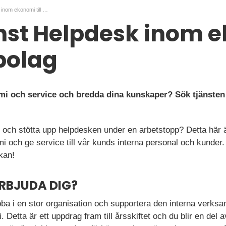
Kundtjänst Helpdesk inom ekonomi till stort bolag
nst Helpdesk inom 
 bolag
mi och service och bredda dina kunskaper? Sök tjänsten 
och stötta upp helpdesken under en arbetstopp? Detta här är 
 och ge service till vår kunds interna personal och kunder. 
kan!
ERBJUDA DIG?
obba i en stor organisation och supportera den interna verk
Detta är ett uppdrag fram till årsskiftet och du blir en del av