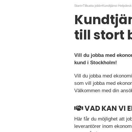
Start
»
Tillsatta jobb
»
Kundtjä
till stort
Vill du jobba med ekono
kund i Stockholm!
Vill du jobba med ekonomi 
som vill jobba med ekonomi
Välkommen med din ansö
VAD KAN VI 
Här får du möjlighet att j
leverantörer inom ekonomi. 