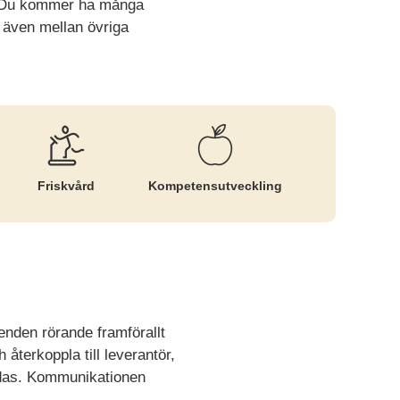
r. Du kommer ha många
 även mellan övriga
Friskvård
Kompetens­utveckling
nden rörande framförallt
 återkoppla till leverantör,
redas. Kommunikationen