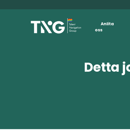
Anlita
oss
Detta j