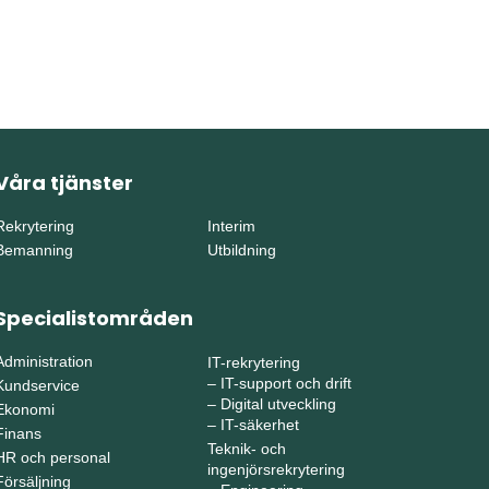
Våra tjänster
Rekrytering
Interim
Bemanning
Utbildning
Specialistområden
Administration
IT-rekrytering
–
IT-support och drift
Kundservice
–
Digital utveckling
Ekonomi
–
IT-säkerhet
Finans
Teknik- och
HR och personal
ingenjörsrekrytering
Försäljning