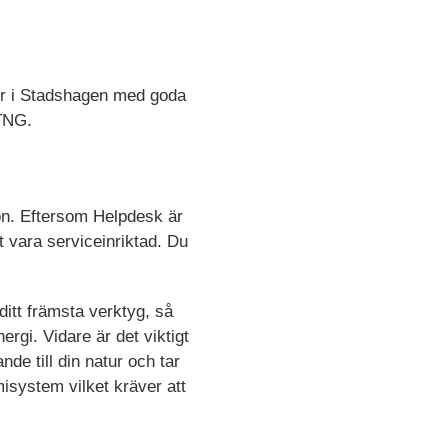
ler i Stadshagen med goda
 TNG.
tion. Eftersom Helpdesk är
tt vara serviceinriktad. Du
ditt främsta verktyg, så
ergi. Vidare är det viktigt
nde till din natur och tar
isystem vilket kräver att