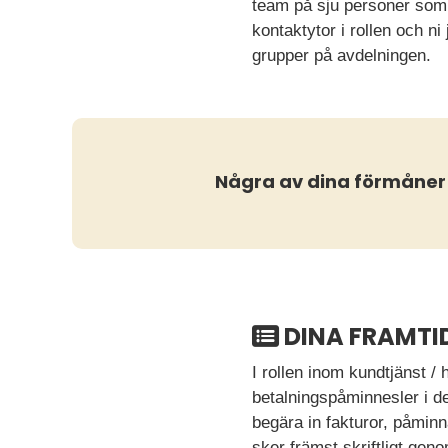
team på sju personer som 
kontaktytor i rollen och 
grupper på avdelningen.
Några av dina förmåner
DINA FRAMTI
I rollen inom kundtjänst 
betalningspåminnesler i det
begära in fakturor, påminn
sker främst skriftligt ge