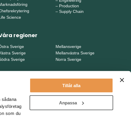
–
Engineering
Marknadsföring
–
Production
Chefsrekrytering
–
Supply Chain
Life Science
Våra regioner
Östra Sverige
Mellansverige
Västra Sverige
Mellanvästra Sverige
Södra Sverige
Norra Sverige
Tillåt alla
en sådana
Anpassa
alysföretag
ion som du