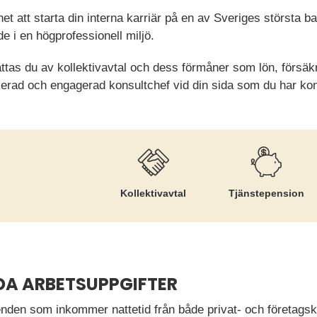
het att starta din interna karriär på en av Sveriges största 
 i en högprofessionell miljö.
as du av kollektivavtal och dess förmåner som lön, försäkr
erad och engagerad konsultchef vid din sida som du har kon
Kollektiv­avtal
Tjänste­pension
DA ARBETSUPPGIFTER
renden som inkommer nattetid från både privat- och företags