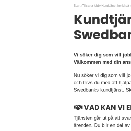
Start
»
Tillsatta jobb
»
Kundtjänst heltid på 
Kundtjäns
Swedba
Vi söker dig som vill jo
Välkommen med din ans
Nu söker vi dig som vill j
och trivs du med att hjälp
Swedbanks kundtjänst. Ski
VAD KAN VI 
Tjänsten går ut på att sva
ärenden. Du blir en del av