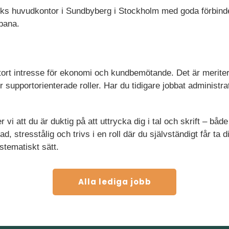
ks huvudkontor i Sundbyberg i Stockholm med goda förbinde
bana.
stort intresse för ekonomi och kundbemötande. Det är merite
r supportorienterade roller. Har du tidigare jobbat administrat
er vi att du är duktig på att uttrycka dig i tal och skrift – b
d, stresstålig och trivs i en roll där du självständigt får ta 
stematiskt sätt.
Alla lediga jobb