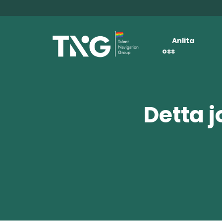
Anlita
oss
Detta j