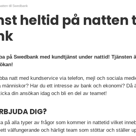
natten till Swedbank
t heltid på natten ti
nk
bba på Swedbank med kundtjänst under nattid! Tjänsten ä
ökan!
obba natt med kundservice via telefon, mejl och sociala medier
a människor? Har du ett intresse av bank och ekonomi? Då är 
cka din ansökan idag och bli en del av teamet!
ERBJUDA DIG?
ra på alla typer av frågor som kommer in nattetid vilket inneb
 ett välfungerande och härligt team som stöttar och ställer up