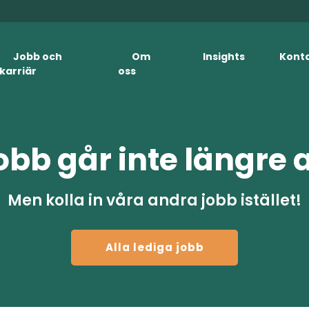
Jobb och
Om
Insights
Kont
karriär
oss
obb går inte längre 
Men kolla in våra andra jobb istället!
Alla lediga jobb