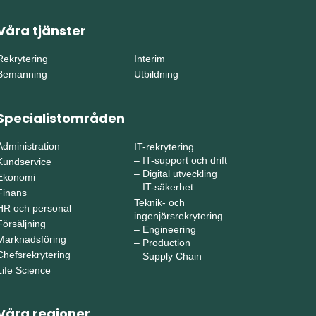
Våra tjänster
Rekrytering
Interim
Bemanning
Utbildning
Specialistområden
Administration
IT-rekrytering
–
IT-support och drift
Kundservice
–
Digital utveckling
Ekonomi
–
IT-säkerhet
Finans
Teknik- och
HR och personal
ingenjörsrekrytering
Försäljning
–
Engineering
Marknadsföring
–
Production
Chefsrekrytering
–
Supply Chain
Life Science
Våra regioner