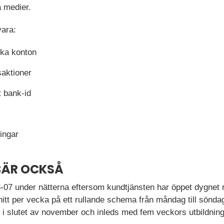
a medier.
ara:
ika konton
saktioner
t bank-id
ningar
BÄR OCKSÅ
-07 under nätterna eftersom kundtjänsten har öppet dygnet r
snitt per vecka på ett rullande schema från måndag till sönda
 i slutet av november och inleds med fem veckors utbildning