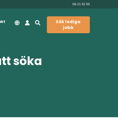
08-21 92 00
akt
Sök lediga
jobb
att söka