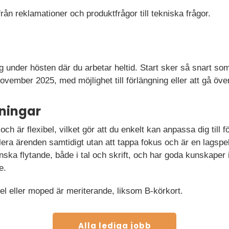
från reklamationer och produktfrågor till tekniska frågor.
g under hösten där du arbetar heltid. Start sker så snart so
av november 2025, med möjlighet till förlängning eller att gå öv
ningar
ö och är flexibel, vilket gör att du enkelt kan anpassa dig till 
lera ärenden samtidigt utan att tappa fokus och är en lagspela
ska flytande, både i tal och skrift, och har goda kunskaper 
e.
el eller moped är meriterande, liksom B-körkort.
Alla lediga jobb