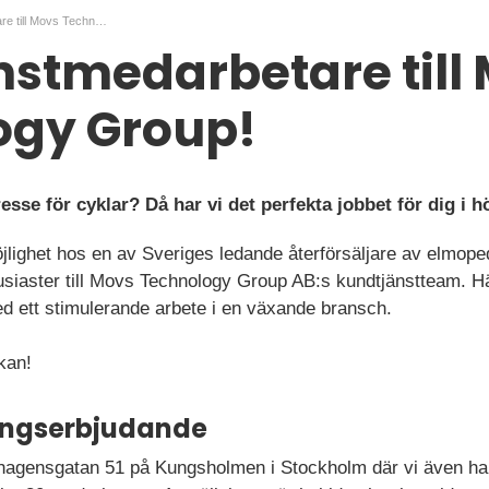
Kundtjänstmedarbetare till Movs Technology Group!
stmedarbetare till
ogy Group!
esse för cyklar? Då har vi det perfekta jobbet för dig i h
ighet hos en av Sveriges ledande återförsäljare av elmoped
siaster till Movs Technology Group AB:s kundtjänstteam. Hä
ed ett stimulerande arbete i en växande bransch.
kan!
ningserbjudande
dhagensgatan 51 på Kungsholmen i Stockholm där vi även har