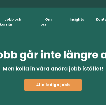
Jobb och
Om
Insights
Kont
karriär
oss
obb går inte längre 
Men kolla in våra andra jobb istället!
Alla lediga jobb