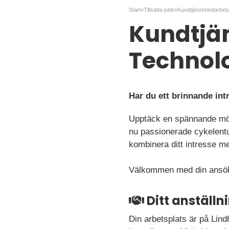
Start
»
Tillsatta jobb
»
Kundtjän
Technol
Har du ett brinnande intr
Upptäck en spännande möjl
nu passionerade cykelentu
kombinera ditt intresse m
Välkommen med din ansö
Ditt anställ
Din arbetsplats är på Lin