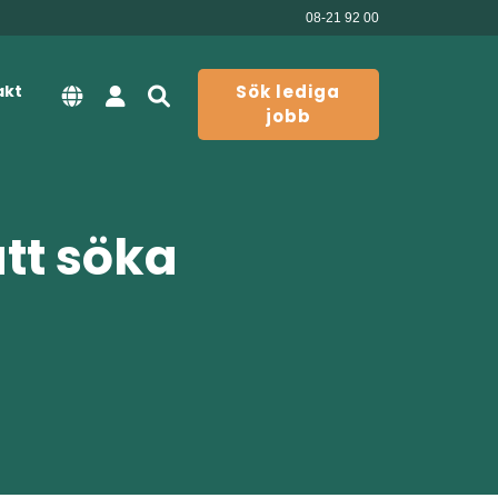
08-21 92 00
akt
Sök lediga
jobb
att söka