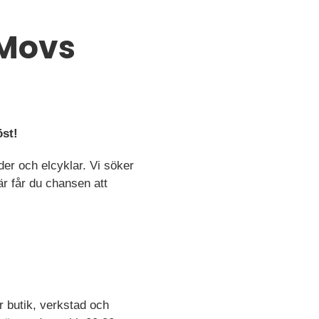
 Movs
öst!
er och elcyklar. Vi söker
r får du chansen att
 butik, verkstad och