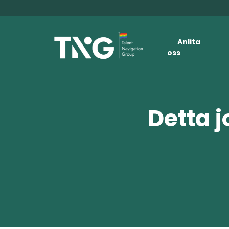
Anlita
oss
Detta j