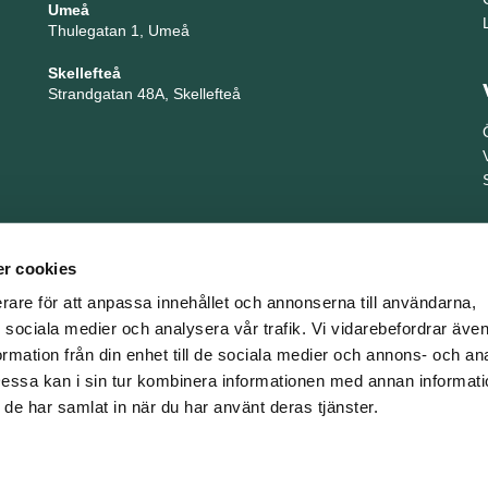
Umeå
Thulegatan 1, Umeå
Skellefteå
Strandgatan 48A, Skellefteå
r cookies
erare för att anpassa innehållet och annonserna till användarna,
ör sociala medier och analysera vår trafik. Vi vidarebefordrar äv
ormation från din enhet till de sociala medier och annons- och an
TNG är en del i företagsgruppen Key People Group
ssa kan i sin tur kombinera informationen med annan informat
om de har samlat in när du har använt deras tjänster.