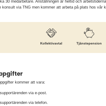
rka 30 medarbetare. Anställningen är heltid och arbetstiderna
om konsult via TNG men kommer att arbeta på plats hos vår 
Kollektiv­avtal
Tjänste­pension
ppgifter
ppgifter kommer att vara:
upportärenden via e-post.
upportärenden via telefon.