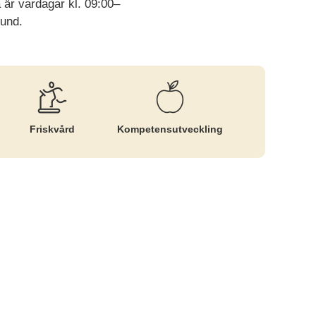
 är vardagar kl. 09:00–
kund.
Friskvård
Kompetens­utveckling