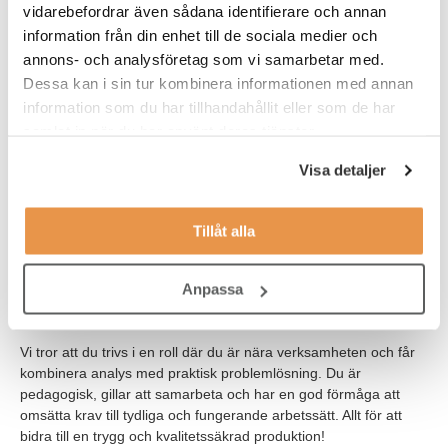
vidarebefordrar även sådana identifierare och annan
till Järna är en fördel.
Som en del av rekryteringsprocessen
information från din enhet till de sociala medier och
genomförs även bakgrundskontroll. Start enligt
annons- och analysföretag som vi samarbetar med.
överenskommelse.
Dessa kan i sin tur kombinera informationen med annan
information som du har tillhandahållit eller som de har
Våra förväntningar
samlat in när du har använt deras tjänster.
För att lyckas i rollen har du erfarenhet av kvalitetsarbete, med
fördel från livsmedels- eller läkemedelsindustrin. Du har
Visa detaljer
eftergymnasial utbildning inom livsmedel, agronomi eller
naturvetenskap eller motsvarande arbetslivserfarenhet samt har
arbetat praktiskt med kvalitetsledningssystem, exempelvis BRC
Tillåt alla
eller liknande. Erfarenhet av HACCP-principer är meriterande.
Anpassa
Svenska och engelska behärskar du obehindrat i både tal och
skrift.
Vi tror att du trivs i en roll där du är nära verksamheten och får
kombinera analys med praktisk problemlösning. Du är
pedagogisk, gillar att samarbeta och har en god förmåga att
omsätta krav till tydliga och fungerande arbetssätt. Allt för att
bidra till en trygg och kvalitetssäkrad produktion!