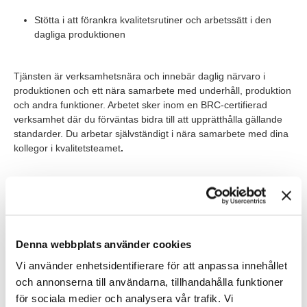
Stötta i att förankra kvalitetsrutiner och arbetssätt i den
dagliga produktionen
Tjänsten är verksamhetsnära och innebär daglig närvaro i
produktionen och ett nära samarbete med underhåll, produktion
och andra funktioner. Arbetet sker inom en BRC-certifierad
verksamhet där du förväntas bidra till att upprätthålla gällande
standarder. Du arbetar självständigt i nära samarbete med dina
kollegor i kvalitetsteamet
.
Värt att veta
Du utgår från anläggningen i Järna, Södertälje kommun, och
rapporterar till kvalitetschefen. Du blir en del av ett team med tre
kvalitetsingenjörer och samarbetar med cirka 100–150 kollegor
Denna webbplats använder cookies
på siten. Arbetstiden är dagtid med viss flexibilitet. Tjänsten är
en tillsvidareanställning på heltid och inleds med sex månaders
Vi använder enhetsidentifierare för att anpassa innehållet
provanställning. Eftersom rollen är nära kopplad till den dagliga
och annonserna till användarna, tillhandahålla funktioner
produktionen är regelbunden närvaro på anläggningen en viktig
för sociala medier och analysera vår trafik. Vi
del av uppdraget. Det innebär att en fungerande vardagslogistik