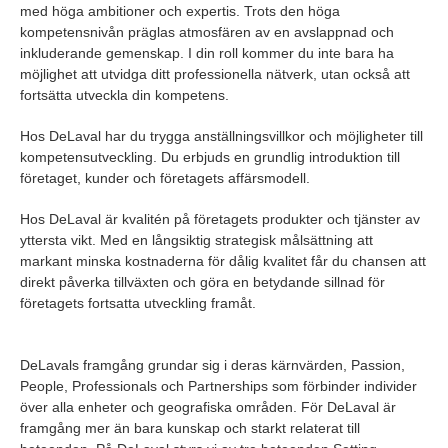
med höga ambitioner och expertis. Trots den höga
kompetensnivån präglas atmosfären av en avslappnad och
inkluderande gemenskap. I din roll kommer du inte bara ha
möjlighet att utvidga ditt professionella nätverk, utan också att
fortsätta utveckla din kompetens.
Hos DeLaval har du trygga anställningsvillkor och möjligheter till
kompetensutveckling. Du erbjuds en grundlig introduktion till
företaget, kunder och företagets affärsmodell.
Hos DeLaval är kvalitén på företagets produkter och tjänster av
yttersta vikt. Med en långsiktig strategisk målsättning att
markant minska kostnaderna för dålig kvalitet får du chansen att
direkt påverka tillväxten och göra en betydande sillnad för
företagets fortsatta utveckling framåt.
DeLavals framgång grundar sig i deras kärnvärden, Passion,
People, Professionals och Partnerships som förbinder individer
över alla enheter och geografiska områden. För DeLaval är
framgång mer än bara kunskap och starkt relaterat till