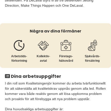
beteenden. På DeLaval styrs vi av tre beteenden Setting
Direction, Make Things Happen och One DeLaval.
Några av dina förmåner
Arbetstids­
Kollektiv­
Företags­
Sjukvårds­
förkortning
avtal
hälsovård
försäkring
Dina arbetsuppgifter
I din roll som Kvalitetsingenjör kommer du arbeta tvärfunktionellt
för att säkerställa att kvalitetskrav uppnås genom alla led. Rollen
kommer vara både reaktiv genom att lösa uppkomna problem
och proaktiv för att förebygga att nya problem uppstår.
Dina huvudsakliga arbetsuppgifter är: