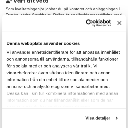
Värt att veta
Som kvalitetsingenjör jobbar du på kontoret och anläggningen i
Tumba, södra Stockholm. Rollen är en tillsvidareanställning med
40 h arbetsvecka med start enligt överenskommelse. Rollen
tillåter hybridarbete och det förekommer visst resande till andra
anläggningar i Europa.
Denna webbplats använder cookies
Du rapporterar till Quality Assurance Manager.
Vi använder enhetsidentifierare för att anpassa innehållet
och annonserna till användarna, tillhandahålla funktioner
Våra förväntningar
för sociala medier och analysera vår trafik. Vi
För att lyckas och trivas i rollen behöver du ha:
vidarebefordrar även sådana identifierare och annan
information från din enhet till de sociala medier och
Universitetsexamen, Master of Science, eller annan
likvärdig utbildning, med inriktning på mekanik eller
annons- och analysföretag som vi samarbetar med.
elektronik.
Dessa kan i sin tur kombinera informationen med annan
information som du har tillhandahållit eller som de har
5 – 10 års tidigare erfarenhet från kvalitets- eller tekniska
samlat in när du har använt deras tjänster.
positioner inom tillverkningsindustrier (mekanisk eller
elektronisk).
Visa detaljer
Starka analytiska färdigheter och förmåga att fatta