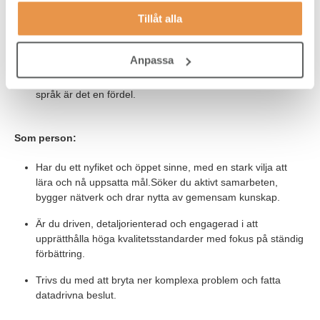
välgrundade beslut.
Tillåt alla
Flytande engelska i tal och skrift (engelska som
koncernspråk) och gärna god svenska nivå i både tal och
Anpassa
skrift då du kommer ha många olika kontaktytor både
internt och externt. Kan du även polska eller något tredje
språk är det en fördel.
Som person:
Har du ett nyfiket och öppet sinne, med en stark vilja att
lära och nå uppsatta mål.Söker du aktivt samarbeten,
bygger nätverk och drar nytta av gemensam kunskap.
Är du driven, detaljorienterad och engagerad i att
upprätthålla höga kvalitetsstandarder med fokus på ständig
förbättring.
Trivs du med att bryta ner komplexa problem och fatta
datadrivna beslut.