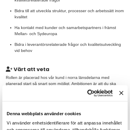
kvalitetsrelaterade frågor
Bidra till att utveckla struktur, processer och arbetssätt inom
kvalitet
Ha kontakt med kunder och samarbetspartners i främst
Mellan- och Sydeuropa
Bidra i leverantörsrelaterade frågor och kvalitetsutveckling
vid behov
Värt att veta
Rollen är placerad hos vår kund i norra länsdelarna med
planerad start så snart som möjligt. Ambitionen är att du ska
kunna gå parallellt med nuvarande resurs under en period för
att få en bra introduktion och förståelse för verksamheten.
Det här är en verksamhet med många pågående initiativ, flera
Denna webbplats använder cookies
olika kundsegment och varierande kravbilder. Du kommer att
arbeta i en miljö där det händer mycket och där du behöver
Vi använder enhetsidentifierare för att anpassa innehållet
kunna växla mellan olika frågor. Resor kan förekomma i
och annonserna till användarna, tillhandahålla funktioner