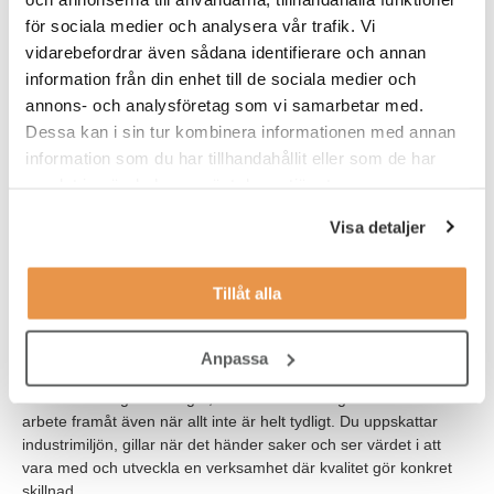
begränsad omfattning.
för sociala medier och analysera vår trafik. Vi
vidarebefordrar även sådana identifierare och annan
Våra förväntningar
information från din enhet till de sociala medier och
Vi söker dig som har erfarenhet inom kvalitetsområdet från
annons- och analysföretag som vi samarbetar med.
tillverkande industri. Du har sannolikt arbetat som
Dessa kan i sin tur kombinera informationen med annan
kvalitetsingenjör, kvalitetsspecialist, leverantörsutvecklare eller i
information som du har tillhandahållit eller som de har
en liknande roll. Har du erfarenhet från fordonsindustrin är det
samlat in när du har använt deras tjänster.
meriterande, liksom erfarenhet från verksamheter med tydliga
kundkrav och komplexa produktmiljöer.
Visa detaljer
Du har god förståelse för kvalitetsarbete nära produktion och är
van vid att hantera krav, avvikelser och förbättringsarbete i en
Tillåt alla
industriell kontext.
Som person är du strukturerad, kommunikativ och trygg i din
Anpassa
kompetens. Du trivs i en roll med många kontaktytor och
varierande frågeställningar, och du har förmåga att driva ditt
arbete framåt även när allt inte är helt tydligt. Du uppskattar
industrimiljön, gillar när det händer saker och ser värdet i att
vara med och utveckla en verksamhet där kvalitet gör konkret
skillnad.