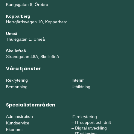
Kungsgatan 8, Örebro
Kopparberg
Herrgårdsvägen 10, Kopparberg
Umeå
Thulegatan 1, Umeå
Skellefteå
Strandgatan 48A, Skellefteå
Våra tjänster
Rekrytering
Interim
Bemanning
Utbildning
Specialistområden
Administration
IT-rekrytering
–
IT-support och drift
Kundservice
–
Digital utveckling
Ekonomi
–
IT-säkerhet