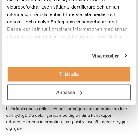
Teknikchef.
vidarebefordrar även sådana identifierare och annan
information från din enhet till de sociala medier och
annons- och analysföretag som vi samarbetar med.
Våra förväntningar
Dessa kan i sin tur kombinera informationen med annan
Vi söker dig som har en relevant teknisk utbildning och
information som du har tillhandahållit eller som de har
erfarenhet av produktion eller service av tekniska produkter. Du
samlat in när du har använt deras tjänster.
kan exempelvis ha bakgrund som servicetekniker av
relevanta produkter. Du har ett stort intresse för förbättrings-
Visa detaljer
och kvalitetsarbete och erfarenhet av kvalitetsteknik,
ankomstkontroll och produktionsteknik. Du har även erfarenhet
av administrativt arbete samt talar och skriver svenska och
Tillåt alla
engelska obehindrat.
Vi söker dig som har en god problemlösningsförmåga samt ett
Anpassa
metodiskt och systematiskt arbetssätt. Du agerar på eget initiativ
och får saker att hända. Du har en god samarbetsförmåga, trivs
i tvärfunktionella roller och har förmågan att kommunicera klart
och tydligt. Du delar gärna med dig av dina kunskaper,
erfarenheter och information, har positivt synsätt och är trygg i
dig själv.