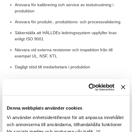
Ansvara för kalibrering och service av testutrustning i
produktion
Ansvara för produkt-, produktions- och processvalidering
Säkerställa att HÄLLDEs ledningssystem uppfyller krav
enligt ISO 9001
Närvara vid externa revisioner och inspektion från till
exempel UL, NSF, KTL
Dagligt stöd till medarbetare i produktion
Värt att veta
HÄLLDE tillverkar fyra olika typer av matberedningsmaskiner för
professionell användning: Grönsaksskärare, Snabbhackar,
Combi Cutters och Mixers. Till våra högkvalitativa produkter
Denna webbplats använder cookies
köper vi material och komponenter globalt och du kommer att
Vi använder enhetsidentifierare för att anpassa innehållet
ha kontakt och samarbeta med leverantörer i såväl Sverige som
och annonserna till användarna, tillhandahålla funktioner
i Europa och Asien. Din placering är i Kista där all verksamhet
för sociala medier och analysera vår trafik. Vi
inkl. produktion bedrivs och du rapporterar till HÄLLDEs