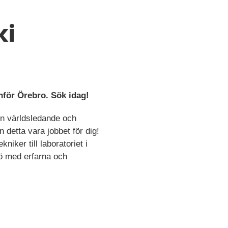
ki
anför Örebro. Sök idag!
en världsledande och
 detta vara jobbet för dig!
iker till laboratoriet i
jö med erfarna och