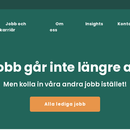
Jobb och
Om
Insights
Kont
karriär
oss
obb går inte längre 
Men kolla in våra andra jobb istället!
Alla lediga jobb