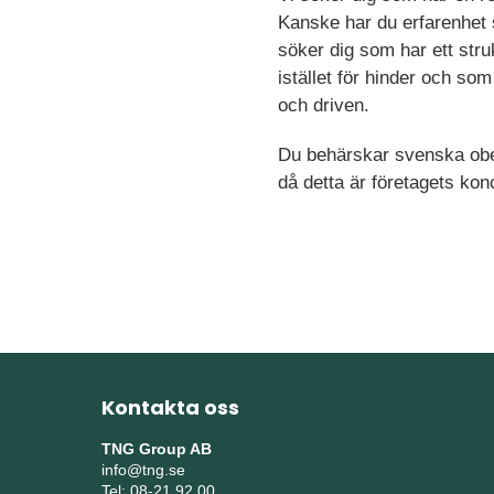
Kanske har du erfarenhet s
söker dig som har ett stru
istället för hinder och som
och driven.
Du behärskar svenska obehi
då detta är företagets ko
Kontakta oss
TNG Group AB
info@tng.se
Tel: 08-21 92 00