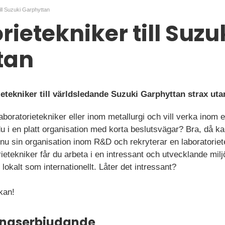
ill Suzuki Garphyttan
ietekniker till Suzu
tan
ietekniker till världsledande Suzuki Garphyttan strax ut
boratorietekniker eller inom metallurgi och vill verka inom 
 i en platt organisation med korta beslutsvägar? Bra, då kan
u sin organisation inom R&D och rekryterar en laboratorietekn
etekniker får du arbeta i en intressant och utvecklande mil
lokalt som internationellt. Låter det intressant?
kan!
ningserbjudande