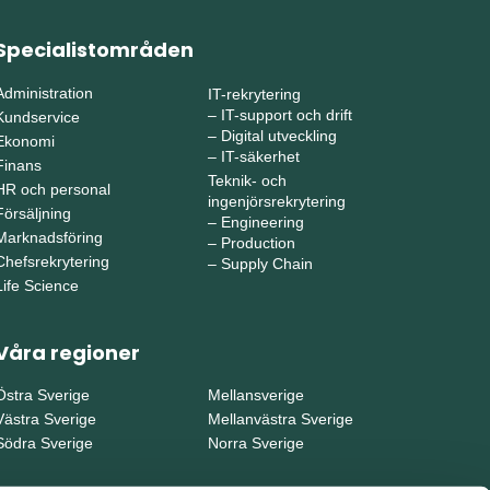
Specialistområden
Administration
IT-rekrytering
–
IT-support och drift
Kundservice
–
Digital utveckling
Ekonomi
–
IT-säkerhet
Finans
Teknik- och
HR och personal
ingenjörsrekrytering
Försäljning
–
Engineering
Marknadsföring
–
Production
Chefsrekrytering
–
Supply Chain
Life Science
Våra regioner
Östra Sverige
Mellansverige
Västra Sverige
Mellanvästra Sverige
Södra Sverige
Norra Sverige