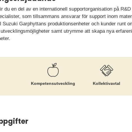
r du en del av en internationell supportorganisation på R&D la
ialister, som tillsammans ansvarar för support inom material
ill Suzuki Garphyttans produktionsenheter och kunder runt o
 utvecklingsmöjligheter samt utrymme att skapa nya erfare
eter.
Kompetens­utveckling
Kollektiv­avtal
ppgifter