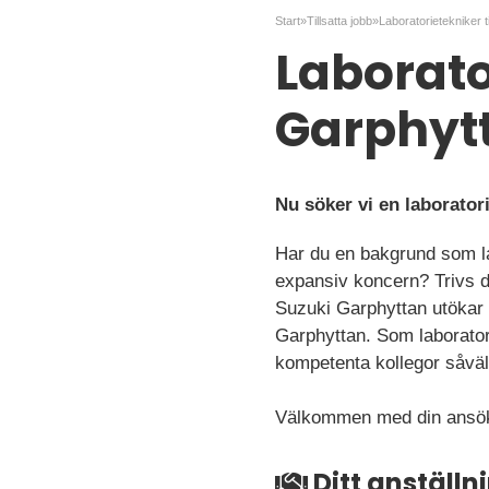
Start
»
Tillsatta jobb
»
Laboratorietekniker t
Laborator
Garphyt
Nu söker vi en laborator
Har du en bakgrund som la
expansiv koncern? Trivs du
Suzuki Garphyttan utökar n
Garphyttan. Som laboratori
kompetenta kollegor såväl 
Välkommen med din ansö
Ditt anställ