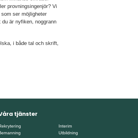
ler provningsingenjör? Vi
t som ser möjligheter
tt du är nyfiken, noggrann
ka, i både tal och skrift,
Våra tjänster
Rekrytering
Interim
Bemanning
Utbildning