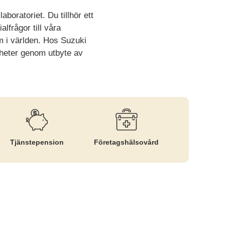
boratoriet. Du tillhör ett
frågor till våra
m i världen. Hos Suzuki
nheter genom utbyte av
Tjänste­pension
Företags­hälsovård