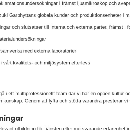
reklamationsundersökningar i främst ljusmikroskop och sve
zuki Garphyttans globala kunder och produktionsenheter i ma
gar och slutsatser till interna och externa parter, främst i f
aterialundersökningar
 samverka med externa laboratorier
 i vårt kvalitets- och miljösystem efterlevs
 i ett multiprofessionellt team där vi har en öppen kultur 
 kunskap. Genom att lyfta och stötta varandra presterar vi 
ningar
levant utbildning för tjänsten eller motsvarande erfarenhet