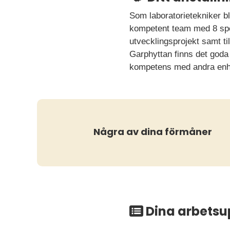
Som laboratorietekniker bli
kompetent team med 8 spec
utvecklingsprojekt samt t
Garphyttan finns det goda
kompetens med andra enh
Några av dina förmåner
Dina arbetsu