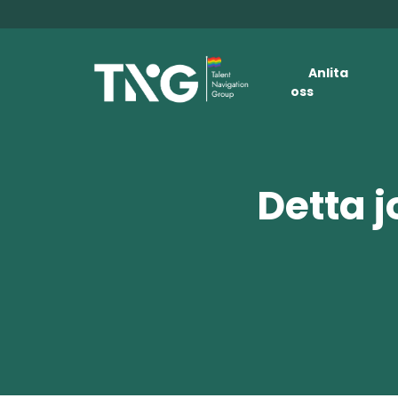
Anlita
oss
Detta j