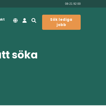
08-21 92 00
akt
Sök lediga
jobb
att söka