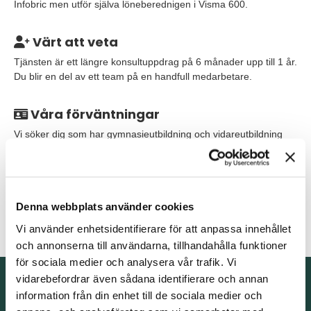
Infobric men utför själva löneberednigen i Visma 600.
Värt att veta
Tjänsten är ett längre konsultuppdrag på 6 månader upp till 1 år.
Du blir en del av ett team på en handfull medarbetare.
Våra förväntningar
Vi söker dig som har gymnasieutbildning och vidareutbildning
som lönespecialist eller motsvarande, alternativt flerårig
erfarenhet av kvalificerat löneadministrativt arbete. Erfarenhet
av systemarbete, är meriterande. Din datorvana är god, du kan
hantera Officepaketet och IT-verktyg, och du har kunskap om
Denna webbplats använder cookies
svenska arbetsrättsliga lagar och kollektivavtal. Du är flytande i
svenska i tal och skrift samt har god engelska i tal och skrift.
Vi använder enhetsidentifierare för att anpassa innehållet
och annonserna till användarna, tillhandahålla funktioner
för sociala medier och analysera vår trafik. Vi
Kontakta oss
vidarebefordrar även sådana identifierare och annan
information från din enhet till de sociala medier och
TNG Group AB