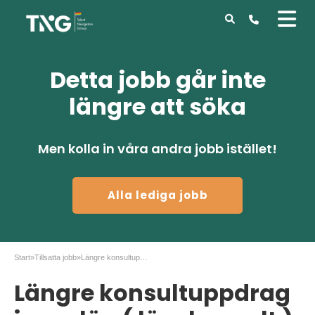
Detta jobb går inte
längre att söka
Men kolla in våra andra jobb istället!
Alla lediga jobb
Start
»
Tillsatta jobb
»
Längre konsultuppdrag inom lön ( lönekonsult )
Längre konsultuppdrag