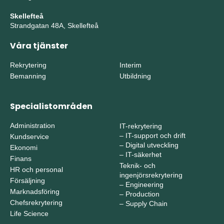
Skellefteå
Strandgatan 48A, Skellefteå
Våra tjänster
Rekrytering
Interim
Bemanning
Utbildning
Specialistområden
Administration
IT-rekrytering
–
IT-support och drift
Kundservice
–
Digital utveckling
Ekonomi
–
IT-säkerhet
Finans
Teknik- och
HR och personal
ingenjörsrekrytering
Försäljning
–
Engineering
Marknadsföring
–
Production
Chefsrekrytering
–
Supply Chain
Life Science