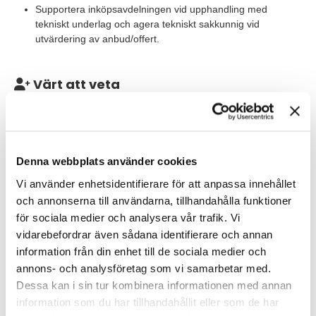
Supportera inköpsavdelningen vid upphandling med
tekniskt underlag och agera tekniskt sakkunnig vid
utvärdering av anbud/offert.
Värt att veta
Du kommer att ingå i ett team om 12 anställda och flertalet
konsulter på två siter, Perstorp och Stenungsund. Din närmsta
chef är Manager Process Automation, Global Technology and
Investment. Rollen är placerad i Perstorp eller Stenungsund och
Denna webbplats använder cookies
uppdrag på andra siter, både nationellt och internationellt,
förekommer som en naturlig del i arbetet. Möjlighet till
Vi använder enhetsidentifierare för att anpassa innehållet
hemarbete finns.
och annonserna till användarna, tillhandahålla funktioner
för sociala medier och analysera vår trafik. Vi
Våra förväntningar
vidarebefordrar även sådana identifierare och annan
information från din enhet till de sociala medier och
Vi söker dig med erfarenhet som Lead engineer inom
instrument från en industriell miljö. I grunden har du en
annons- och analysföretag som vi samarbetar med.
eftergymnasial utbildning med relevant inriktning eller
Dessa kan i sin tur kombinera informationen med annan
motsvarande kunskaper. Du har arbetat med EPCM-kontrakt.
information som du har tillhandahållit eller som de har
Goda kunskaper i både svenska och engelska krävs då du