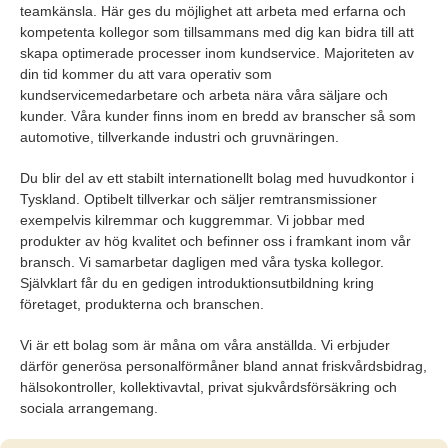
teamkänsla. Här ges du möjlighet att arbeta med erfarna och
kompetenta kollegor som tillsammans med dig kan bidra till att
skapa optimerade processer inom kundservice. Majoriteten av
din tid kommer du att vara operativ som
kundservicemedarbetare och arbeta nära våra säljare och
kunder. Våra kunder finns inom en bredd av branscher så som
automotive, tillverkande industri och gruvnäringen.
Du blir del av ett stabilt internationellt bolag med huvudkontor i
Tyskland. Optibelt tillverkar och säljer remtransmissioner
exempelvis kilremmar och kuggremmar. Vi jobbar med
produkter av hög kvalitet och befinner oss i framkant inom vår
bransch. Vi samarbetar dagligen med våra tyska kollegor.
Självklart får du en gedigen introduktionsutbildning kring
företaget, produkterna och branschen.
Vi är ett bolag som är måna om våra anställda. Vi erbjuder
därför generösa personalförmåner bland annat friskvårdsbidrag,
hälsokontroller, kollektivavtal, privat sjukvårdsförsäkring och
sociala arrangemang.