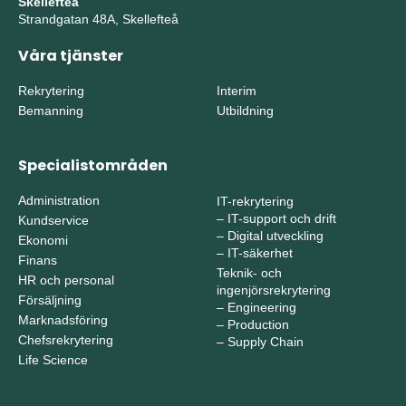
Skellefteå
Strandgatan 48A, Skellefteå
Våra tjänster
Rekrytering
Interim
Bemanning
Utbildning
Specialistområden
Administration
IT-rekrytering
–
IT-support och drift
Kundservice
–
Digital utveckling
Ekonomi
–
IT-säkerhet
Finans
Teknik- och
HR och personal
ingenjörsrekrytering
Försäljning
–
Engineering
Marknadsföring
–
Production
Chefsrekrytering
–
Supply Chain
Life Science