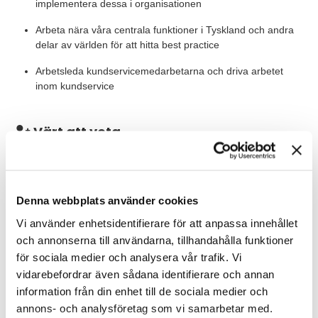
implementera dessa i organisationen
Arbeta nära våra centrala funktioner i Tyskland och andra
delar av världen för att hitta best practice
Arbetsleda kundservicemedarbetarna och driva arbetet
inom kundservice
Värt att veta
Vi är 12 personer på Optibelt Skandinaviska AB varav 4 som
arbetar inom kundservice i Malmö. Din närmaste chef är Office
Manager. Rollen som Teamleader innefattar inte ett
personalansvar.
Denna webbplats använder cookies
Vi använder enhetsidentifierare för att anpassa innehållet
Våra förväntningar
och annonserna till användarna, tillhandahålla funktioner
Vi söker dig som har erfarenhet av kundservice (B2B). Du är
för sociala medier och analysera vår trafik. Vi
van att arbeta med hela orderflödet och har erfarenhet som
vidarebefordrar även sådana identifierare och annan
ledare. Du gillar att ha nära kontakt med dina kunder. Du
information från din enhet till de sociala medier och
kommer att arbeta främst med kunder i Skandinavien, men har
annons- och analysföretag som vi samarbetar med.
också internationella kontakter. Därför är goda kunskaper i