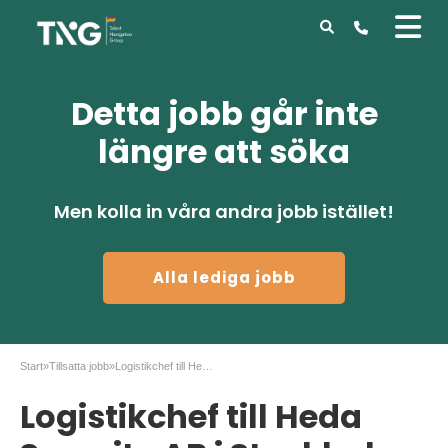
Detta jobb går inte
längre att söka
Men kolla in våra andra jobb istället!
Alla lediga jobb
Start
»
Tillsatta jobb
»
Logistikchef till Heda Security AB i Stockholm
Logistikchef till Heda