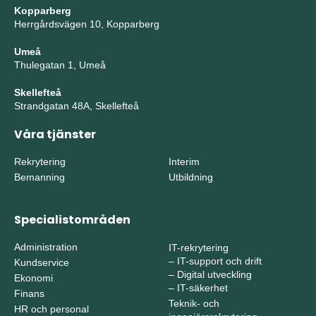
Kopparberg
Herrgårdsvägen 10, Kopparberg
Umeå
Thulegatan 1, Umeå
Skellefteå
Strandgatan 48A, Skellefteå
Våra tjänster
Rekrytering
Interim
Bemanning
Utbildning
Specialistområden
Administration
IT-rekrytering
–
IT-support och drift
Kundservice
–
Digital utveckling
Ekonomi
–
IT-säkerhet
Finans
Teknik- och
HR och personal