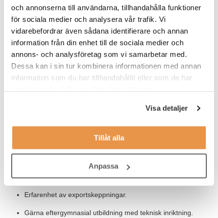
ansökningsdag.
och annonserna till användarna, tillhandahålla funktioner
för sociala medier och analysera vår trafik. Vi
VEM ÄR DU?
vidarebefordrar även sådana identifierare och annan
information från din enhet till de sociala medier och
God kompetens av ERP/MPS system för en
annons- och analysföretag som vi samarbetar med.
lagerverksamhet.
Dessa kan i sin tur kombinera informationen med annan
5 år arbetslivserfarenhet inom lager/logistik.
information som du har tillhandahållit eller som de har
samlat in när du har använt deras tjänster.
Väl insatt i transportvillkor, upphandling, försäkringar och
kostnader.
Visa detaljer
Dokumenterad chefserfarenhet.
Tillåt alla
Erfarenhet av LEAN produktion
Kunskap i MS program och Excel i synnerhet.
Anpassa
Engelska till god nivå.
Erfarenhet av exportskeppningar.
Gärna eftergymnasial utbildning med teknisk inriktning.