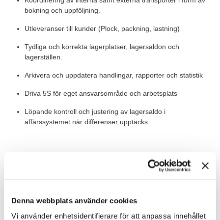
Koordinering av interna samt externa transporter i form av
bokning och uppföljning.
Utleveranser till kunder (Plock, packning, lastning)
Tydliga och korrekta lagerplatser, lagersaldon och
lagerställen.
Arkivera och uppdatera handlingar, rapporter och statistik
Driva 5S för eget ansvarsområde och arbetsplats
Löpande kontroll och justering av lagersaldo i
affärssystemet när differenser upptäcks.
ROLLEN INNEBÄR OCKSÅ
Rollen är placerad i Upplands Väsby och är en heltidstjänst med
Denna webbplats använder cookies
start så snart rätt person kan vara på plats. Vi arbetar med
löpande urval och tjänsten kan tillsättas före sista
Vi använder enhetsidentifierare för att anpassa innehållet