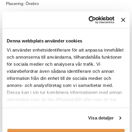
Placering: Örebro
Våra förväntningar
För att lyckas i rollen tror vi att du som person är analytisk,
strukturerad, resultatorienterad och agerar på eget initiativ. Du
gillar att hela tiden driva ditt egna arbete framåt, och du är
Denna webbplats använder cookies
öppen för förändringar och nytänkande. Du är duktig på att
Vi använder enhetsidentifierare för att anpassa innehållet
skapa ett nätverk och gillar att samarbeta med övriga personer i
och annonserna till användarna, tillhandahålla funktioner
företaget där du får chansen att dela med dig av dina egna
för sociala medier och analysera vår trafik. Vi
kunskaper och inputs. Kanske har du tidigare erfarenhet av
vidarebefordrar även sådana identifierare och annan
administration och kundservice och är intresserad av att
utvecklas inom logistik?
information från din enhet till de sociala medier och
annons- och analysföretag som vi samarbetar med.
Vidare är du flytande i svenska och engelska både i tal och
Dessa kan i sin tur kombinera informationen med annan
skrift.
information som du har tillhandahållit eller som de har
samlat in när du har använt deras tjänster.
Visa detaljer