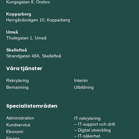
Kungsgatan 8, Örebro
Kopparberg
Herrgårdsvägen 10, Kopparberg
Umeå
Thulegatan 1, Umeå
Skellefteå
Strandgatan 48A, Skellefteå
Våra tjänster
Rekrytering
Interim
Bemanning
Utbildning
Specialistområden
Administration
IT-rekrytering
–
IT-support och drift
Kundservice
–
Digital utveckling
Ekonomi
–
IT-säkerhet
Finans