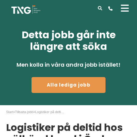
Detta jobb går inte
längre att söka
Men kolla in våra andra jobb istället!
Alla lediga jobb
Start
»
Tillsatta jobb
»
Logistiker på deltid hos välkänd kund i Örebro
Logistiker på deltid hos