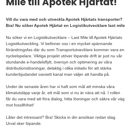
Mile till Apotek Hjärtat!
Vill du vara med och utveckla Apotek Hjärtats transporter?
Bra! Nu söker Apotek Hjärtat en Logistikutvecklare last mile
Nu söker vi en Logistikutvecklare – Last Mile till Apotek Hjärtats
Logistikutveckling. Vi befinner oss i en mycket spännande
förändringsfas där du som Transportutvecklare kommer vara en
nyckelspelare. Viktiga projekt utöver löpande drift är just nu vår
stundande e-handelsflytt, översyn och optimering av våra
distributionslösningar, delaktig i olika initiativ för att stärka
kunderbjudandet oavsett kanal man väljer att handla på.
Under de senaste åren har vi haft som mål att minska våra
klimatutsläpp varje år, ett mål som vi nu är nära att nå. I rollen
får du vara med att föra dialog, hitta lösningar och säkra vår väg
mot fossilfrihet!
Låter det intressant? Bra! Skicka in din ansökan redan idag.
Urval sker löpande.