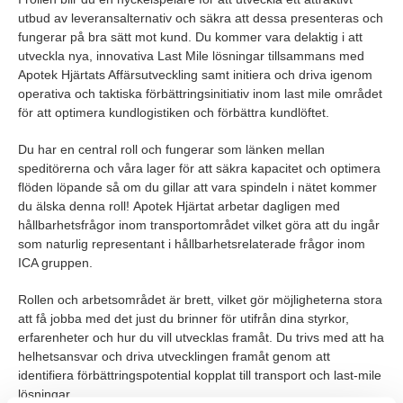
utbud av leveransalternativ och säkra att dessa presenteras och
fungerar på bra sätt mot kund. Du kommer vara delaktig i att
utveckla nya, innovativa Last Mile lösningar tillsammans med
Apotek Hjärtats Affärsutveckling samt initiera och driva igenom
operativa och taktiska förbättringsinitiativ inom last mile området
för att optimera kundlogistiken och förbättra kundlöftet.
Du har en central roll och fungerar som länken mellan
speditörerna och våra lager för att säkra kapacitet och optimera
flöden löpande så om du gillar att vara spindeln i nätet kommer
du älska denna roll! Apotek Hjärtat arbetar dagligen med
hållbarhetsfrågor inom transportområdet vilket göra att du ingår
som naturlig representant i hållbarhetsrelaterade frågor inom
ICA gruppen.
Rollen och arbetsområdet är brett, vilket gör möjligheterna stora
att få jobba med det just du brinner för utifrån dina styrkor,
erfarenheter och hur du vill utvecklas framåt. Du trivs med att ha
helhetsansvar och driva utvecklingen framåt genom att
identifiera förbättringspotential kopplat till transport och last-mile
lösningar.