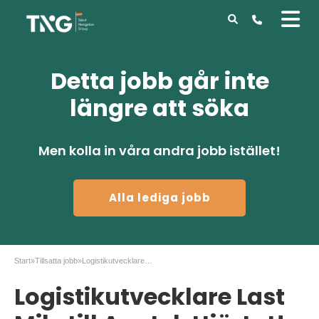
Detta jobb går inte
längre att söka
Men kolla in våra andra jobb istället!
Alla lediga jobb
Start
»
Tillsatta jobb
»
Logistikutvecklare Last Mile till Apotek Hjärtat!
Logistikutvecklare Last