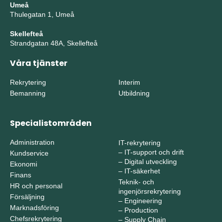
Umeå
Thulegatan 1, Umeå
Skellefteå
Strandgatan 48A, Skellefteå
Våra tjänster
Rekrytering
Interim
Bemanning
Utbildning
Specialistområden
Administration
IT-rekrytering
–
IT-support och drift
Kundservice
–
Digital utveckling
Ekonomi
–
IT-säkerhet
Finans
Teknik- och
HR och personal
ingenjörsrekrytering
Försäljning
–
Engineering
Marknadsföring
–
Production
Chefsrekrytering
–
Supply Chain