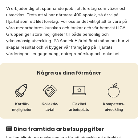
Vi erbjuder dig ett spännande jobb i ett företag som växer och
utvecklas. Trots att vi har närmare 400 apotek, så är vi på
Hjärtat som ett litet företag. För oss är det viktigt att ta vara på
våra medarbetares kunskap och tankar och vår hemvist i ICA
Gruppen ger stora möjligheter till både personlig och
yrkesmässig utveckling. På Apotek Hjärtat är vi måna om hur vi
skapar resultat och vi bygger vår framgång på Hjärtats
värderingar - engagemang, entreprenörskap och enkelhet.
Några av dina förmåner
Karriär­
Kollektiv­
Flexibel
Kompetens­
möjligheter
avtal
arbetsplats
utveckling
Dina framtida arbetsuppgifter
I rollen blir du en nyckelspelare för att utveckla ett attraktivt