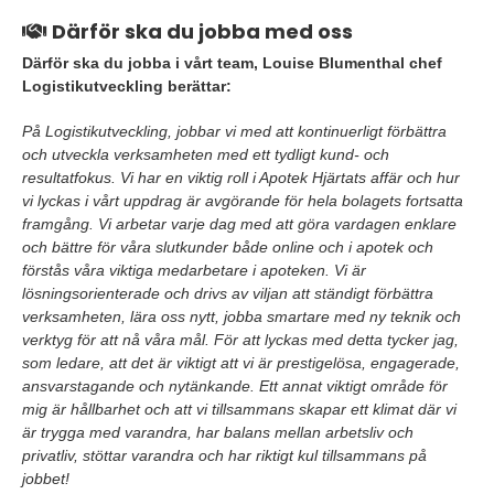
Därför ska du jobba med oss
Därför ska du jobba i vårt team, Louise Blumenthal chef
Logistikutveckling berättar:
På Logistikutveckling, jobbar vi med att kontinuerligt förbättra
och utveckla verksamheten med ett tydligt kund- och
resultatfokus. Vi har en viktig roll i Apotek Hjärtats affär och hur
vi lyckas i vårt uppdrag är avgörande för hela bolagets fortsatta
framgång. Vi arbetar varje dag med att göra vardagen enklare
och bättre för våra slutkunder både online och i apotek och
förstås våra viktiga medarbetare i apoteken. Vi är
lösningsorienterade och drivs av viljan att ständigt förbättra
verksamheten, lära oss nytt, jobba smartare med ny teknik och
verktyg för att nå våra mål. För att lyckas med detta tycker jag,
som ledare, att det är viktigt att vi är prestigelösa, engagerade,
ansvarstagande och nytänkande. Ett annat viktigt område för
mig är hållbarhet och att vi tillsammans skapar ett klimat där vi
är trygga med varandra, har balans mellan arbetsliv och
privatliv, stöttar varandra och har riktigt kul tillsammans på
jobbet!